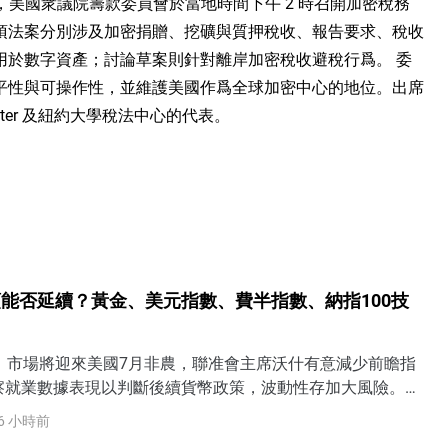
tt 報道，美國衆議院籌款委員會於當地時間下午 2 時召開加密稅務
項法案分別涉及加密捐贈、挖礦與質押稅收、報告要求、稅收
用於數字資產；討論草案則針對離岸加密稅收避稅行爲。 委
平性與可操作性，並維護美國作爲全球加密中心的地位。出席
 Center 及紐約大學稅法中心的代表。
能否延續？黃金、美元指數、費半指數、納指100技
日）市場將迎來美國7月非農，聯准會主席沃什有意減少前瞻指
察就業數據表現以判斷後續貨幣政策，波動性存加大風險。若
疲軟，聯准會9月加息可能性將下降，但若就業、薪資顯著強於
6 小時前
或將提高9月加息概率，還可能定價聯准會行動過晚（too