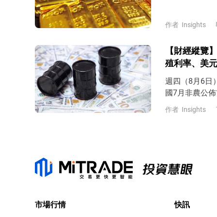
美國CPI數據
復並企穩430
作者
Insights
【財經縱覽】
殖利率、美
週四（8月6
國7月非農公佈
元、美債殖利率
作者
Insights
美元反攻100
市場行情
快訊