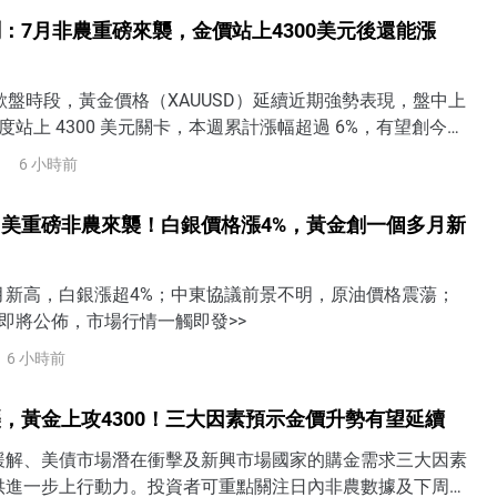
險。需警惕美債殖利率上升將令美股面臨拋售風險。
：7月非農重磅來襲，金價站上4300美元後還能漲
7 日歐盤時段，黃金價格（XAUUSD）延續近期強勢表現，盤中上
一度站上 4300 美元關卡，本週累計漲幅超過 6%，有望創今年
單週漲幅。隨著美國 7 月非農就業數據即將公布，市場正在重
6 小時前
9 月是否仍有必要升息，黃金也進入近期重要的方向選擇階
即將公布，聯準會升息預期成為金價關鍵美國將於美東時間 8
美重磅非農來襲！白銀價格漲4%，黃金創一個多月新
月新高，白銀漲超4%；中東協議前景不明，原油價格震蕩；
即將公佈，市場行情一觸即發>>
6 小時前
，黃金上攻4300！三大因素預示金價升勢有望延續
緩解、美債市場潛在衝擊及新興市場國家的購金需求三大因素
供進一步上行動力。投資者可重點關注日內非農數據及下周的