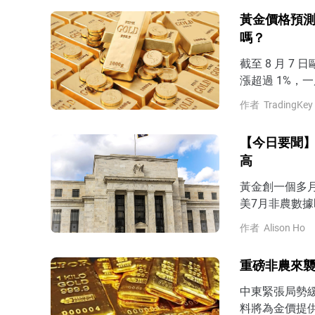
late）的風
黃金價格預測
嗎？
截至 8 月 
漲超過 1%，
1 月以來最大
作者
TradingKey
新評估聯準會 
段。7 月非農
【今日要聞】
月
高
黃金創一個多
美7月非農數據
作者
Alison Ho
重磅非農來襲
中東緊張局勢
料將為金價提