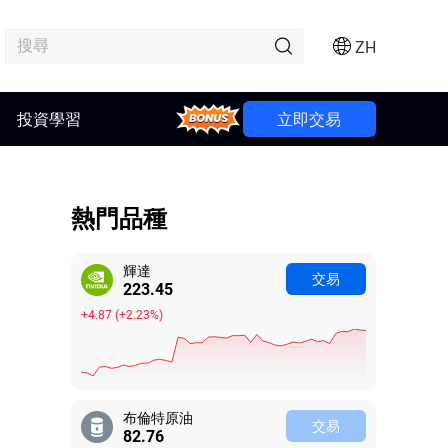
ZH
Bonus
投資學習
立即交易
熱門品種
輝達
交易
223.45
+4.87
(
+2.23%
)
布倫特原油
交易
82.79