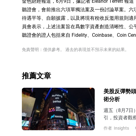
金色財經報道，6月9日，據記者 Eleanor Terre
聽證會，會前推出六項單獨法案及一份討論草案。六
待遇平等、自願披露，以及將現有稅收反濫用規則適
員會表示，上述法案旨在爲數字資產創造清晰性、公
聽證會的證人包括來自 Fidelity、Coinbase、Coin
免責聲明：僅供參考。 過去的表現並不預示未來的結果。
推薦文章
美股反彈勢頭
術分析
週五（8月7
引，投資者觀
7月非農表現
作者
Insights
預期，那麼市場