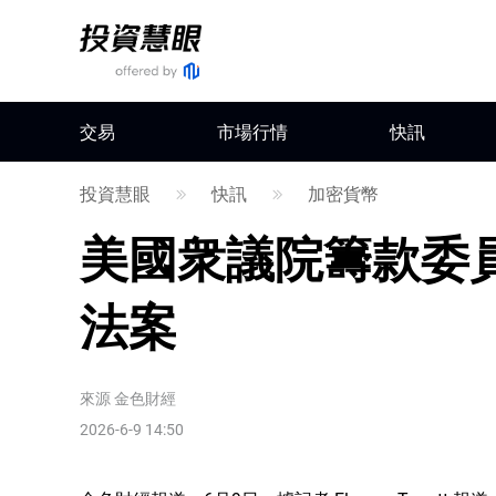
交易
市場行情
快訊
投資慧眼
快訊
加密貨幣
美國衆議院籌款委
法案
來源
金色財經
2026-6-9 14:50