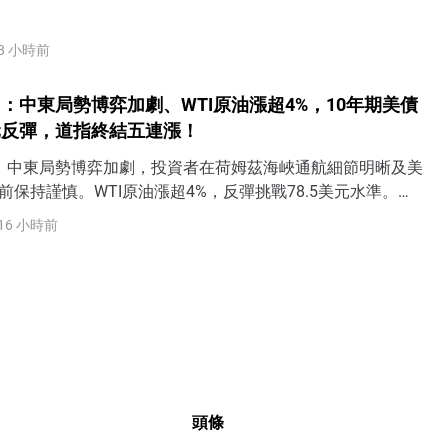
出爐，若聯准會9月加息預期進一步降溫，金價短期有望一舉收
0關口上方。
8 小時前
：中東局勢博弈加劇、WTI原油漲超4%，10年期美債
元反彈，道指終結五連漲！
日）中東局勢博弈加劇，投資者在荷姆茲海峽通航細節明晰及美
前保持謹慎。WTI原油漲超4%，反彈挑戰78.5美元水準。美
齊齊反彈，其中10年期美債殖利率上漲6個基點至4.67%，
16 小時前
關口。黃金沖高回落受阻4300美元。
頭條