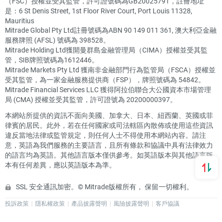
（FSC）授權並受其監管，許可證號碼為GB20025791，註冊地址
是：6 St Denis Street, 1st Floor River Court, Port Louis 11328,
Mauritius
Mitrade Global Pty Ltd註冊號碼為ABN 90 149 011 361, 澳大利亞金融
服務牌照 (AFSL) 號碼為 398528。
Mitrade Holding Ltd獲開曼群島金融管理局（CIMA）授權並受其監
管，SIB牌照號碼為1612446。
Mitrade Markets Pty Ltd 獲南非金融部門行為監管局（FSCA）授權並
受其監管，為一家金融服務提供商（FSP），牌照號碼為 54842。
Mitrade Financial Services LLC 獲得阿拉伯聯合大公國資本市場管理
局 (CMA) 授權並受其監管，許可證號為 20200000397。
本網站所提供的資訊不面向美國、加拿大、日本、紐西蘭、英國或菲
律賓的居民。此外，若在任何國家或司法轄區內散佈或使用這些資訊
違反當地法律或監管規定，則任何人士不得使用本網站內容。請注
意，英語為我們服務的主要語言，且所有條款和協議中具有法律效力
的語言均為英語。其他語言版本僅供參考。如英語版本與其他語言版
本有任何差異，應以英語版本為準。
SSL 安全通訊加密。© Mitrade版權所有， 保留一切權利。
投訴政策
隱私權政策
產品披露聲明
風險披露聲明
客戶協議