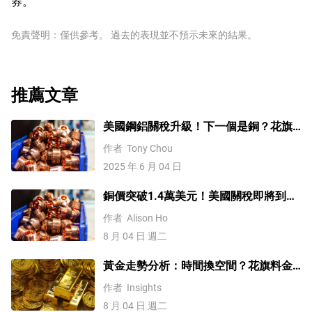
券。
免責聲明：僅供參考。 過去的表現並不預示未來的結果。
推薦文章
美國鋼鋁關稅升級！下一個是銅？花旗
這樣說
作者
Tony Chou
2025 年 6 月 04 日
銅價突破1.4萬美元！美國關稅即將到
來？未來會再創新高嗎？
作者
Alison Ho
8 月 04 日 週二
黃金走勢分析：時間換空間？花旗料金
價四季度上探4500
作者
Insights
8 月 04 日 週二