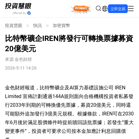
Bonus
立即交易
投資慧眼
快訊
加密貨幣
比特幣礦企IREN將發行可轉換票據募資
20億美元
來源
金色財經
2026-5-11 14:26
金色財經報道，比特幣礦企及AI算力基礎設施公司 IREN
Limited 宣佈計劃通過144A規則面向合格機構投資者私募發
行2033年到期的可轉換優先票據，募資20億美元，同時還
可能額外追加發行3億美元規模。根據條款，IREN可在2030
年6月後於滿足股價條件時提前贖回該批票據；若發生“重大
變更事件”，投資者可要求公司按本金加應計利息回購債