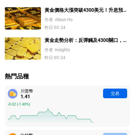
黃金價格大漲突破4300美元！升息預期
降溫疊加央行購金，未來持續漲？
作者
Alison Ho
昨日 03: 24
黃金走勢分析：反彈觸及4300關口，
「雙底」確立劍指這一目標！
作者
Insights
昨日 05: 24
熱門品種
川普幣
交易
1.41
-0.02
(
-1.40%
)