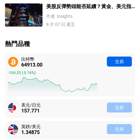
美股反彈勢頭能否延續？黃金、美元指
數、費半指數、納指100技術分析
作者
Insights
8 月 07 日 週五
熱門品種
比特幣
交易
64913.00
-104.33
(
-0.16%
)
美元/日元
交易
157.771
英鎊/美元
交易
1.34875