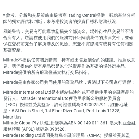
*
參考、分析和交易策略由提供商Trading Central提供，觀點基於分析
師的獨立評估和判斷，未考慮投資者的投資目標和財務狀況。
風險警告：交易有可能導致您損失全部資金。場外衍生品交易並不適
合所有人。敬請在使用我們的服務前仔細閱讀我們的法律文件，並確
保在交易前充分了解所涉及的風險。您並不實際擁有或持有任何相關
基礎資產。
Mitrade不提供任何關於購買、持有或出售差價合約的建議、推薦或意
見。我們提供的所有產品都是以全球資產作為基礎的場外衍生品。
Mitrade提供的所有服務僅基於執行交易指令。
Mitrade是由多家公司共同使用的業務品牌，透過以下公司進行運營：
Mitrade International Ltd是本網站描述的或可提供使用的金融產品的
發行人。Mitrade International Ltd獲毛里求斯金融服務委員會
（FSC）授權並受其監管，許可證號碼為GB20025791，註冊地址
是：6 St Denis Street, 1st Floor River Court, Port Louis 11328,
Mauritius
Mitrade Global Pty Ltd註冊號碼為ABN 90 149 011 361, 澳大利亞金融
服務牌照 (AFSL) 號碼為 398528。
Mitrade Holding Ltd獲開曼群島金融管理局（CIMA）授權並受其監