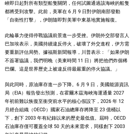
峽即日起對所有類型船隻關閉，任何試圖通過該海峽的船隻
都將受到攻擊。此前，美軍在 6 月 9 日對伊朗南部發動
「自衛性打擊」，伊朗隨即對美軍中東基地實施報復。
此輪暴力使得停戰協議前景進一步受挫。伊朗外交部發言人
巴加埃表示，美國持續違反停火，破壞了外交進程，伊方需
要重新評估局勢。據福斯新聞報導，川普表示：「如果伊朗
不簽署協議，我們明晚（美東時間 11 日）將把他們炸個稀
巴爛。這是世界歷史上被違反得最嚴重的停火協議。」
與此同時，原油庫存進一步下降。6 月 9 日，美國能源資訊
局（EIA）報告發出預測，在霍爾木茲海峽海運通量 2027 
年初前難以恢復至衝突前水平的核心假設下，2026 年 12 
月經合組織（OECD）國家石油總庫存將降至 23 億桶以
下，創下 2003 年有紀錄以來的歷史最低值。屆時，OECD 
石油庫存僅可覆蓋全球 50 天的未來需求，同樣創下 2003 