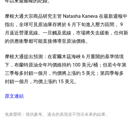
年以來最嚴峻的紀錄。
摩根大通大宗商品研究主管 Natasha Kaneva 在最新週報中
指出，全球可見原油庫存將於 6 月下旬進入壓力區間， 9 
月逼近營運底線。一旦觸及底線，市場將失去緩衝，任何新
的供應衝擊都可能直接傳導至原油價格。
摩根大通提出預測：在霍爾木茲海峽 6 月重開的基準情境
下，布蘭特原油全年均價維持約 100 美元/桶；但若今年第
三季每多封鎖一個月，均價將上漲約 5 美元；第四季每多
封鎖一個月，均價上漲約 15 美元。
原文連結
免責聲明：僅供參考。 過去的表現並不預示未來的結果。