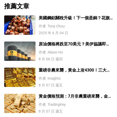
推薦文章
美國鋼鋁關稅升級！下一個是銅？花旗
這樣說
作者
Tony Chou
2025 年 6 月 04 日
原油價格將跌至70美元？美伊協議即將
達成，但小心衝突再起
作者
Alison Ho
8 月 06 日 週四
重磅非農來襲，黃金上攻4300！三大因
素預示金價升勢有望延續
作者
Insights
8 月 07 日 週五
黃金價格預測：7月非農重磅來襲，金價
站上4300美元後還能漲嗎？
作者
TradingKey
8 月 07 日 週五