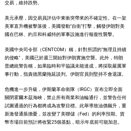
交易，維持跌勢。
美元承壓，因交易員評估中東衝突帶來的不確定性。在一架
美軍直升機被擊落後，美國發動"自衛"打擊，觸發伊朗對美
國在巴林、約旦和科威特的軍事設施進行報復性襲擊。
美國中央司令部（CENTCOM）稱，針對所謂的"無理且持續
的侵略"，美國已於週三開始對伊朗實施空襲。此外，特朗
普總統警告稱，如果臨時和平協議未能達成，將採取嚴厲軍
事行動，指責德黑蘭拖延談判。伊朗官員則堅持不會退讓。
危機進一步升級，伊斯蘭革命衛隊（IRGC）宣布立即全面
關閉霍爾木茲海峽，禁止所有商業和油輪通行，並警告任何
試圖通過的行為都將成為攻擊目標。此舉導致油價飆升，重
新激發通脹擔憂，並改變了美聯儲（Fed）的利率預期。貨
幣市場目前預計將收緊25個基點，暗示年底前可能加息。