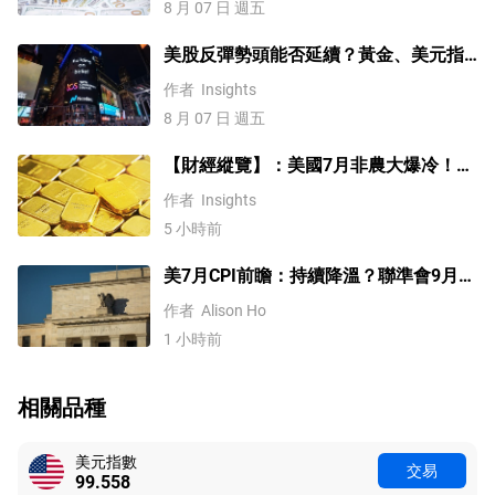
8 月 07 日 週五
美股反彈勢頭能否延續？黃金、美元指
數、費半指數、納指100技術分析
作者
Insights
8 月 07 日 週五
【財經縱覽】：美國7月非農大爆冷！黃
金反彈逼近4400，美元受阻100關口，
作者
Insights
標普500續創歷史新高
5 小時前
美7月CPI前瞻：持續降溫？聯準會9月或
不升息！
作者
Alison Ho
1 小時前
相關品種
美元指數
交易
99.558