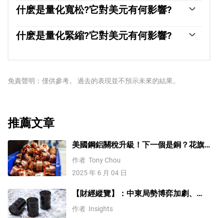
美聯儲(Fed)決定的。美聯儲有兩項任務:實現物價穩定(控
什麽是量化寬松?它對美元有何影響?
製通脹)和促進充分就業。它實現這兩個目標的主要工具是
在極端情況下，美聯儲還可以印更多美元，實施量化寬松
調整利率。當物價上漲過快，通貨膨脹率高於美聯儲2%的
政策。量化寬松是美聯儲在陷入困境的金融體系中大幅增
什麽是量化緊縮?它對美元有何影響?
目標時，美聯儲將加息，這有助於美元升值。當通貨膨脹
加信貸流動的過程。這是一種非標準的政策措施，用於信
率低於2%或失業率過高時，美聯儲可能會降低利率，這將
量化緊縮(QT)是一個相反的過程，即美聯儲停止從金融機
貸枯竭，因為銀行不願相互放貸(出於對交易對手違約的擔
給美元帶來壓力。」
構購買債券，不再將其持有的到期債券的本金再投資於新
憂)。當僅僅降低利率不太可能達到必要的效果時，這是最
的購買。這通常對美元有利。
後的手段。這是美聯儲在2008年金融危機期間對抗信貸緊
免責聲明：僅供參考。 過去的表現並不預示未來的結果。
縮的首選武器。它涉及到美聯儲印刷更多的美元，並用這
些美元主要從金融機構購買美國政府債券。量化寬松通常
會導致美元走軟。」
推薦文章
美國鋼鋁關稅升級！下一個是銅？花旗
這樣說
作者
Tony Chou
2025 年 6 月 04 日
【財經縱覽】：中東局勢博弈加劇、
WTI原油漲超4%，10年期美債殖利率、
作者
Insights
美元反彈，道指終結五連漲！