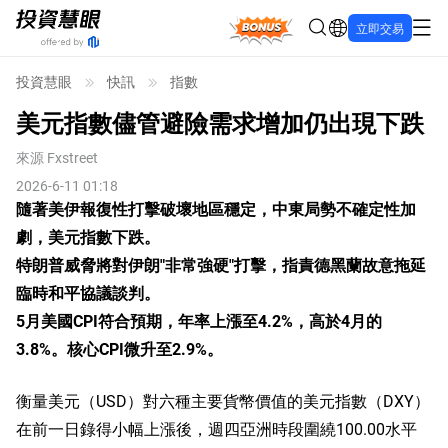
Bonus
立即交易
投資慧眼
快訊
指數
美元指數儘管避險需求增加仍出現下跌
來源
Fxstreet
2026-6-11 01:18
隨著美伊報復性打擊破壞地區穩定，中東局勢不確定性加
劇，美元指數下跌。
特朗普威脅將對伊朗"非常強硬"打擊，指責德黑蘭故意拖延
臨時和平協議談判。
5月美國CPI符合預期，年率上漲至4.2%，高於4月的
3.8%。核心CPI微升至2.9%。
衡量美元（USD）對六種主要貨幣價值的美元指數（DXY）
在前一日錄得小幅上漲後，週四亞洲時段圍繞100.00水平