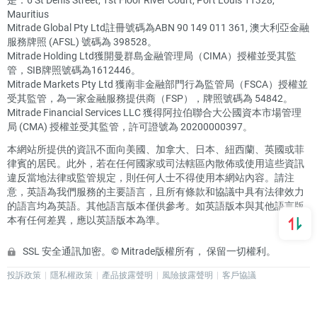
Mauritius
Mitrade Global Pty Ltd註冊號碼為ABN 90 149 011 361, 澳大利亞金融
服務牌照 (AFSL) 號碼為 398528。
Mitrade Holding Ltd獲開曼群島金融管理局（CIMA）授權並受其監
管，SIB牌照號碼為1612446。
Mitrade Markets Pty Ltd 獲南非金融部門行為監管局（FSCA）授權並
受其監管，為一家金融服務提供商（FSP），牌照號碼為 54842。
Mitrade Financial Services LLC 獲得阿拉伯聯合大公國資本市場管理
局 (CMA) 授權並受其監管，許可證號為 20200000397。
本網站所提供的資訊不面向美國、加拿大、日本、紐西蘭、英國或菲
律賓的居民。此外，若在任何國家或司法轄區內散佈或使用這些資訊
違反當地法律或監管規定，則任何人士不得使用本網站內容。請注
意，英語為我們服務的主要語言，且所有條款和協議中具有法律效力
的語言均為英語。其他語言版本僅供參考。如英語版本與其他語言版
本有任何差異，應以英語版本為準。
SSL 安全通訊加密。© Mitrade版權所有， 保留一切權利。
投訴政策
隱私權政策
產品披露聲明
風險披露聲明
客戶協議