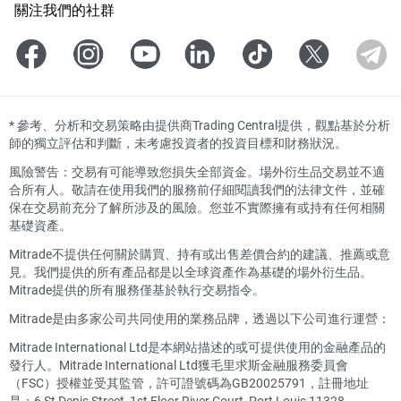
關注我們的社群
*
參考、分析和交易策略由提供商Trading Central提供，觀點基於分析
師的獨立評估和判斷，未考慮投資者的投資目標和財務狀況。
風險警告：交易有可能導致您損失全部資金。場外衍生品交易並不適
合所有人。敬請在使用我們的服務前仔細閱讀我們的法律文件，並確
保在交易前充分了解所涉及的風險。您並不實際擁有或持有任何相關
基礎資產。
Mitrade不提供任何關於購買、持有或出售差價合約的建議、推薦或意
見。我們提供的所有產品都是以全球資產作為基礎的場外衍生品。
Mitrade提供的所有服務僅基於執行交易指令。
Mitrade是由多家公司共同使用的業務品牌，透過以下公司進行運營：
Mitrade International Ltd是本網站描述的或可提供使用的金融產品的
發行人。Mitrade International Ltd獲毛里求斯金融服務委員會
（FSC）授權並受其監管，許可證號碼為GB20025791，註冊地址
是：6 St Denis Street, 1st Floor River Court, Port Louis 11328,