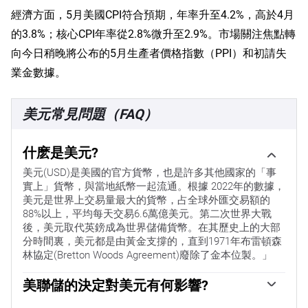
經濟方面，5月美國CPI符合預期，年率升至4.2%，高於4月
的3.8%；核心CPI年率從2.8%微升至2.9%。市場關注焦點轉
向今日稍晚將公布的5月生產者價格指數（PPI）和初請失
業金數據。
美元常見問題（FAQ）
什麽是美元?
美元(USD)是美國的官方貨幣，也是許多其他國家的「事
實上」貨幣，與當地紙幣一起流通。根據 2022年的數據，
美元是世界上交易量最大的貨幣，占全球外匯交易額的
88%以上，平均每天交易6.6萬億美元。第二次世界大戰
後，美元取代英鎊成為世界儲備貨幣。在其歷史上的大部
分時間裏，美元都是由黃金支撐的，直到1971年布雷頓森
林協定(Bretton Woods Agreement)廢除了金本位製。」
美聯儲的決定對美元有何影響?
「影響美元價值的最重要的單一因素是貨幣政策，這是由