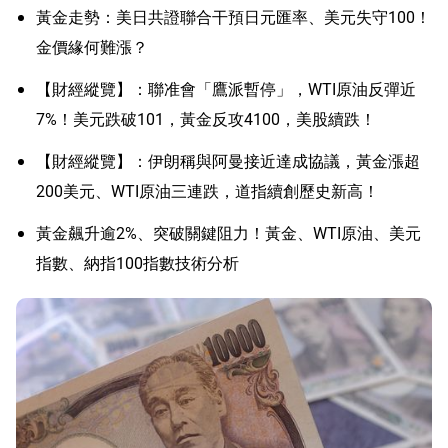
黃金走勢：美日共證聯合干預日元匯率、美元失守100！
金價緣何難漲？
【財經縱覽】：聯准會「鷹派暫停」，WTI原油反彈近
7%！美元跌破101，黃金反攻4100，美股續跌！
【財經縱覽】：伊朗稱與阿曼接近達成協議，黃金漲超
200美元、WTI原油三連跌，道指續創歷史新高！
黃金飆升逾2%、突破關鍵阻力！黃金、WTI原油、美元
指數、納指100指數技術分析