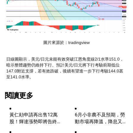
圖片來源於：tradingview
日線圖顯示，美元/日元未能有效突破江恩角度線2/1水準151.0，
暗示整體趨勢仍維持下行。預計美元/日元將下行考驗前期低位
147.0附近支撐，若有效跌破，後續有望進一步下行考驗144.0甚
至141.0水準。
閱讀更多
黃仁勛申請再出售12萬
6月小非農不及預期，勞
股！輝達漲勢即將告終？
動市場再降溫，降息又邁
AI浪潮將迎來轉折？
進一步？