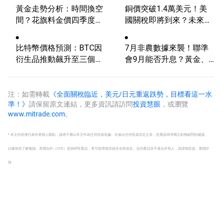
黃金走勢分析：時間換空
銅價突破1.4萬美元！美
間？花旗料金價四季度上
國關稅即將到來？未來會
探4500
再創新高嗎？
比特幣價格預測：BTC因
7月非農數據來襲！聯準
衍生品推動飆升至三個月
會9月能否升息？黃金、
高點
美元行情一觸即發
注：如需轉載
《全面關稅臨近，美元/日元重返跌勢，目標看這一水
準！》
請保留原文連結，更多資訊請訪問
投資慧眼
，或瀏覽
www.mitrade.com
。
* 本文內容僅代表作者個人觀點，讀者不應以本文作為任何投資依據。在做出任何投資決定之前，您應該尋求獨立財務顧問的建議，
以確保您了解風險。
差價合約（CFD）是槓桿性產品，有可能導致您損失全部資金。這些產品並不適合所有人，請謹慎投資。
查閱詳
情