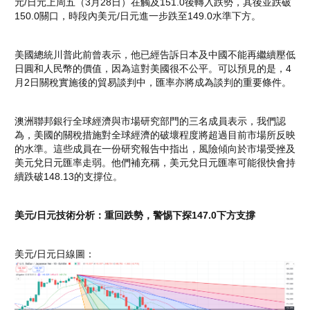
元/日元上周五（3月28日）在觸及151.0後轉入跌勢，其後並跌破
150.0關口，時段內美元/日元進一步跌至149.0水準下方。
美國總統川普此前曾表示，他已經告訴日本及中國不能再繼續壓低
日圓和人民幣的價值，因為這對美國很不公平。可以預見的是，4
月2日關稅實施後的貿易談判中，匯率亦將成為談判的重要條件。
澳洲聯邦銀行全球經濟與市場研究部門的三名成員表示，我們認
為，美國的關稅措施對全球經濟的破壞程度將超過目前市場所反映
的水準。這些成員在一份研究報告中指出，風險傾向於市場受挫及
美元兌日元匯率走弱。他們補充稱，美元兌日元匯率可能很快會持
續跌破148.13的支撐位。
美元/日元技術分析：重回跌勢，警惕下探147.0下方支撐
美元/日元日線圖：