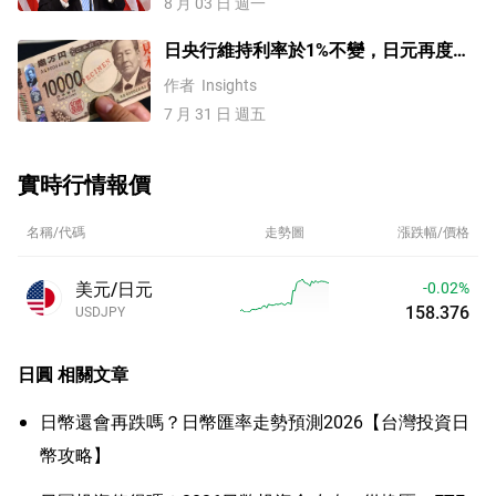
8 月 03 日 週一
日央行維持利率於1%不變，日元再度走
強！美元/日元、歐元/美元、英鎊/美
作者
Insights
元、納指100指數技術分析
7 月 31 日 週五
實時行情報價
名稱/代碼
走勢圖
漲跌幅/價格
美元/日元
-0.02%
158.375
USDJPY
日圓
相關文章
日幣還會再跌嗎？日幣匯率走勢預測2026【台灣投資日
幣攻略】