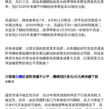
降息，共計三次，因為美國關稅政策令經濟增長承壓並將推高失業
率。預計2025年美國平均關稅稅率將提高15個百分點。
高盛預計，聯准會將在7月、9月和11月降息，而早先的預期是今
年兩次降息、2026年降息一次。高盛在不到一個月的時間裏第二
次提高了關稅預期假設，經濟學家在3月30日的一份報告中寫道，
目前預計2025年美國平均關稅稅率將提高15個百分點。
但筆者提醒，川普近期的態度異常高調，但美國政府究竟是想通過
對等關稅重振國內製造業以解決財政開支的持續高企問題，抑或是
將其作為杠杆來迫使其他國家與美國達成重大交易，以鞏固美元全
球儲備貨幣的地位不受動搖？
川普稱
日圓
貶值對美國不公平，機構預計美元/日元將持續下探
148.0
儘管市場不確定性仍存，但10年期美債殖利率的下行卻具有較大
確定性。此外，由於美國對進口汽車徵收25%關稅，這大大降低了
日央行5月加息的可能性。但在兩個貨幣政策差異明顯情況下，美