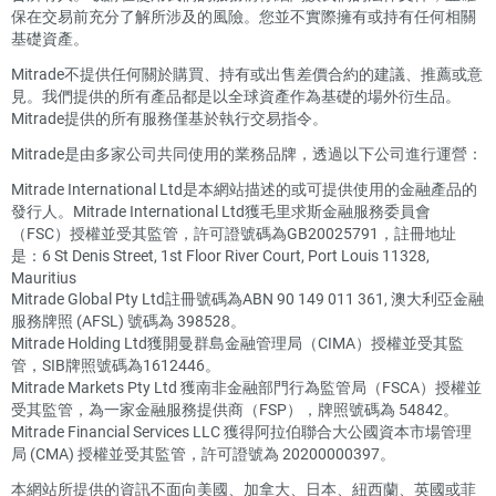
保在交易前充分了解所涉及的風險。您並不實際擁有或持有任何相關
基礎資產。
Mitrade不提供任何關於購買、持有或出售差價合約的建議、推薦或意
見。我們提供的所有產品都是以全球資產作為基礎的場外衍生品。
Mitrade提供的所有服務僅基於執行交易指令。
Mitrade是由多家公司共同使用的業務品牌，透過以下公司進行運營：
Mitrade International Ltd是本網站描述的或可提供使用的金融產品的
發行人。Mitrade International Ltd獲毛里求斯金融服務委員會
（FSC）授權並受其監管，許可證號碼為GB20025791，註冊地址
是：6 St Denis Street, 1st Floor River Court, Port Louis 11328,
Mauritius
Mitrade Global Pty Ltd註冊號碼為ABN 90 149 011 361, 澳大利亞金融
服務牌照 (AFSL) 號碼為 398528。
Mitrade Holding Ltd獲開曼群島金融管理局（CIMA）授權並受其監
管，SIB牌照號碼為1612446。
Mitrade Markets Pty Ltd 獲南非金融部門行為監管局（FSCA）授權並
受其監管，為一家金融服務提供商（FSP），牌照號碼為 54842。
Mitrade Financial Services LLC 獲得阿拉伯聯合大公國資本市場管理
局 (CMA) 授權並受其監管，許可證號為 20200000397。
本網站所提供的資訊不面向美國、加拿大、日本、紐西蘭、英國或菲