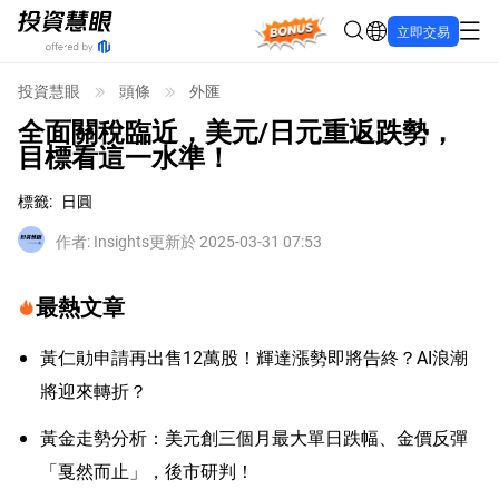
Bonus
立即交易
投資慧眼
頭條
外匯
全面關稅臨近，美元/日元重返跌勢，
目標看這一水準！
標籤
:
日圓
作者
:
Insights
更新於 2025-03-31 07:53
最熱文章
黃仁勛申請再出售12萬股！輝達漲勢即將告終？AI浪潮
將迎來轉折？
黃金走勢分析：美元創三個月最大單日跌幅、金價反彈
「戛然而止」，後市研判！