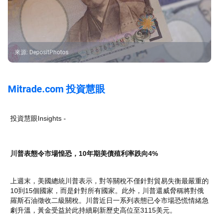
來源
:
DepositPhotos
Mitrade.com 投資慧眼
投資慧眼Insights -
川普表態令市場惶恐，10年期美債殖利率跌向4%
上週末，美國總統川普表示，對等關稅不僅針對貿易失衡最嚴重的
10到15個國家，而是針對所有國家。此外，川普還威脅稱將對俄
羅斯石油徵收二級關稅。川普近日一系列表態已令市場恐慌情緒急
劇升溫，黃金受益於此持續刷新歷史高位至3115美元。