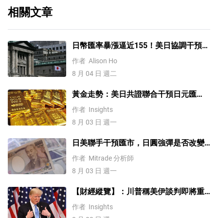
相關文章
日幣匯率暴漲逼近155！美日協調干預後
，未來上漲還是下跌？
作者
Alison Ho
8 月 04 日 週二
黃金走勢：美日共證聯合干預日元匯
率、美元失守100！金價緣何難漲？
作者
Insights
8 月 03 日 週一
日美聯手干預匯市，日圓強彈是否改變
全球資金流向？
作者
Mitrade 分析師
8 月 03 日 週一
【財經縱覽】：川普稱美伊談判即將重
啟！WTI原油低開近8%，美元/日元跌破
作者
Insights
158.0、美股沖高回落