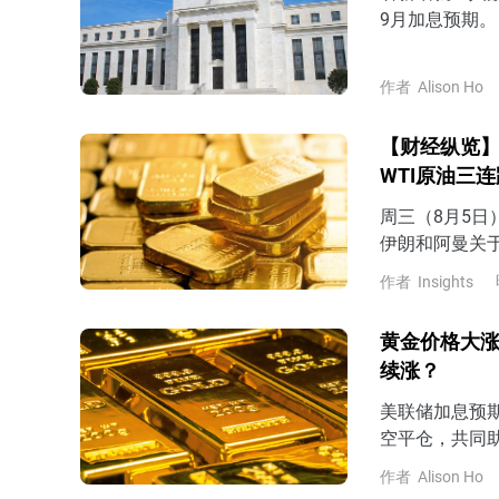
9月加息预期。
作者
Alison Ho
【财经纵览】
WTI原油三
周三（8月5
伊朗和阿曼关
尔木兹海峡建立
作者
Insights
74.2美元，
位4267.8
黄金价格大涨
11%，最终回
续涨？
美联储加息预期
空平仓，共同
作者
Alison Ho