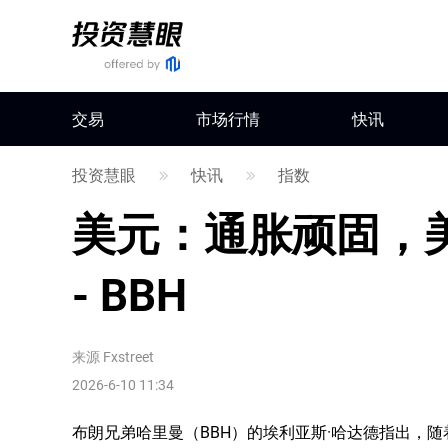
交易
市场行情
快讯
投资慧眼
快讯
指数
美元：通胀顽固，
- BBH
来源
Fxstreet
2026-6-10 11:34
布朗兄弟哈里曼（BBH）的埃利亚斯·哈达德指出，