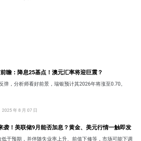
前瞻：降息25基点！澳元汇率将迎巨震？
反弹，分析师看好前景，瑞银预计其2026年将涨至0.70。
2025 年 8 月 07 日
来袭！美联储9月能否加息？黄金、美元行情一触即发
数低于预期，并伴随失业率上升、前值下修等，市场可能下调