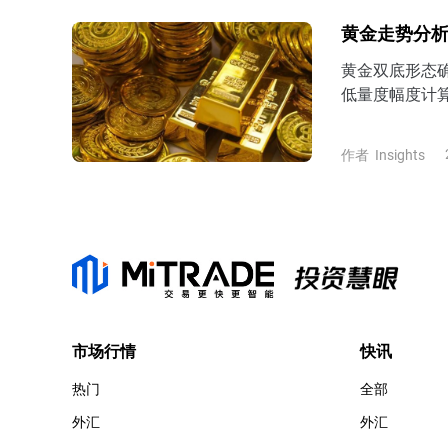
黄金走势分析
黄金双底形态确
低量度幅度计算
4200美元上
进一步反弹挑战
作者
Insights
市场行情
快讯
热门
全部
外汇
外汇