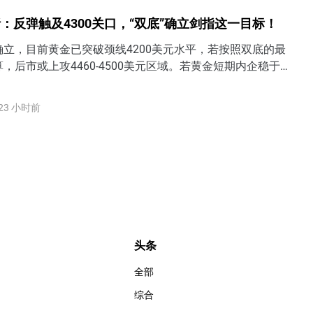
：反弹触及4300关口，“双底”确立剑指这一目标！
立，目前黄金已突破颈线4200美元水平，若按照双底的最
，后市或上攻4460-4500美元区域。若黄金短期内企稳于
方，表明过去一个半月3900-4200的底部区间被打破，后市有望
4350美元甚至4500美元水平。
23 小时前
头条
全部
综合