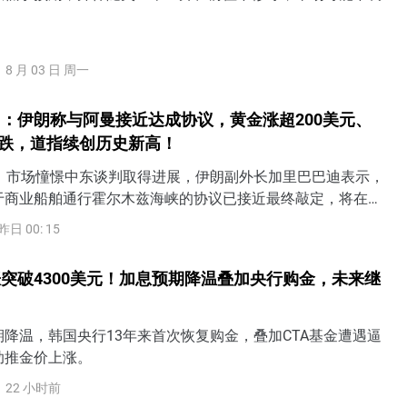
8 月 03 日 周一
：伊朗称与阿曼接近达成协议，黄金涨超200美元、
连跌，道指续创历史新高！
日）市场憧憬中东谈判取得进展，伊朗副外长加里巴巴迪表示，
于商业船舶通行霍尔木兹海峡的协议已接近最终敲定，将在霍
一种不同于过去60年的新通行模式。WTI原油进一步下探至
昨日 00: 15
续创逾三周新低。黄金飙升逾4%，一举突破4200美元至日内高
美元，创六个月以来最大单日涨幅。VIX恐慌指数一度冲高逾
突破4300美元！加息预期降温叠加央行购金，未来继
吐全部涨幅，收跌超4%。
降温，韩国央行13年来首次恢复购金，叠加CTA基金遭遇逼
助推金价上涨。
22 小时前