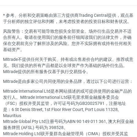
*
参考、分析和交易策略由第三方提供商Trading Central提供，观点基
于分析师的独立评估和判断，未考虑投资者的投资目标和财务状况。
风险警告：交易有可能导致您损失全部资金。场外衍生品交易并不适
合所有人。敬请在使用我们的服务前仔细阅读我们的法律文件，并确
保在交易前充分了解所涉及的风险。您并不实际拥有或持有任何相关
基础资产。
Mitrade不提供任何关于购买、持有或出售差价合约的建议、推荐或意
见。我们提供的所有产品都是以全球资产作为基础的场外衍生品。
Mitrade提供的所有服务仅基于执行交易指令。
Mitrade是由多家公司共同使用的业务品牌，透过以下公司进行运营：
Mitrade International Ltd是本网站描述的或可提供使用的金融产品的
发行人。Mitrade International Ltd获毛里求斯金融服务委员会
（FSC）授权并受其监管，许可证号码为GB20025791，注册地址
是：6 St Denis Street, 1st Floor River Court, Port Louis 11328,
Mauritius
Mitrade Global Pty Ltd注册号码为ABN 90 149 011 361, 澳大利亚金融
服务牌照 (AFSL) 号码为 398528。
Mitrade Holding Ltd获开曼群岛金融管理局（CIMA）授权并受其监