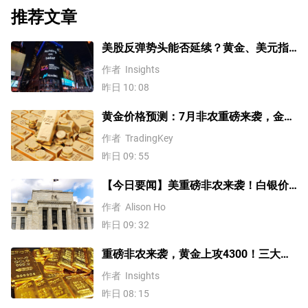
推荐文章
美股反弹势头能否延续？黄金、美元指
数、费半指数、纳指100技术分析
作者
Insights
昨日 10: 08
黄金价格预测：7月非农重磅来袭，金价
站上4300美元后还能涨吗？
作者
TradingKey
昨日 09: 55
【今日要闻】美重磅非农来袭！白银价
格涨4%，黄金创一个多月新高
作者
Alison Ho
昨日 09: 32
重磅非农来袭，黄金上攻4300！三大因
素预示金价升势有望延续
作者
Insights
昨日 08: 15