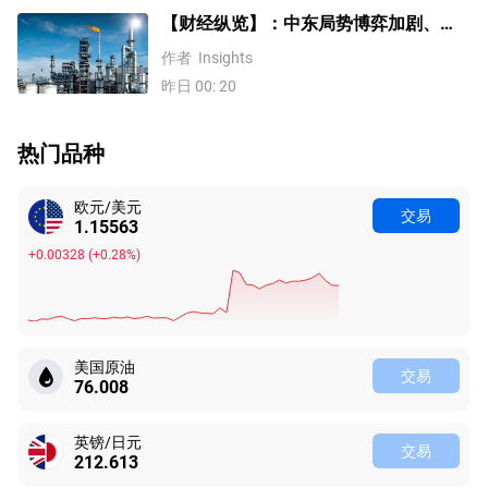
【财经纵览】：中东局势博弈加剧、
WTI原油涨超4%，10年期美债收益率、
作者
Insights
美元反弹，道指终结五连涨！
昨日 00: 20
热门品种
欧元/美元
交易
1.15563
+0.00328
(
+0.28%
)
美国原油
交易
76.008
英镑/日元
交易
212.613