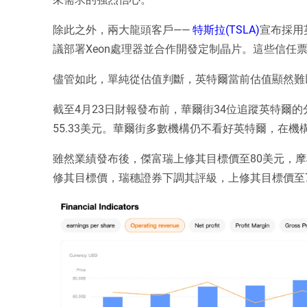
除此之外，兩大龍頭客戶—— 
特斯拉(TSLA)
宣布採用
議部署Xeon處理器並合作開發定制晶片。這些信任
儘管如此，單純從估值判斷，英特爾當前估值顯然難
截至4月23日財報發布前，華爾街34位追蹤英特爾
55.33美元。華爾街多數機構仍不看好英特爾，在
雖然業績發布後，傑富瑞上修其目標價至80美元，摩
修其目標價，瑞穗證券下調其評級，上修其目標價至