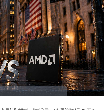
佈其最新季度財報，財報顯示，英特爾營收增長 7% 至 136 