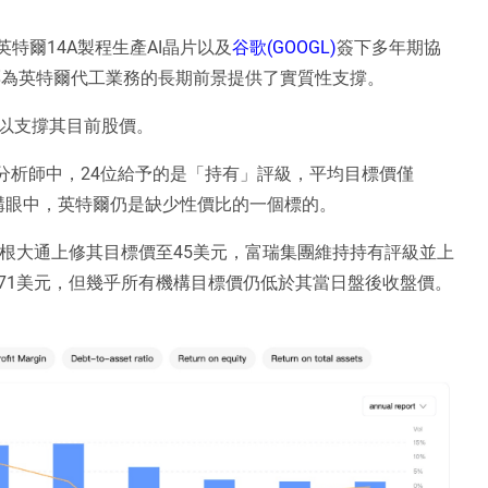
英特爾14A製程生產AI晶片以及
谷歌(GOOGL)
簽下多年期協
票為英特爾代工業務的長期前景提供了實質性支撐。
以支撐其目前股價。
的分析師中，24位給予的是「持有」評級，平均目標價僅
機構眼中，英特爾仍是缺少性價比的一個標的。
根大通上修其目標價至45美元，富瑞集團維持持有評級並上
71美元，但幾乎所有機構目標價仍低於其當日盤後收盤價。