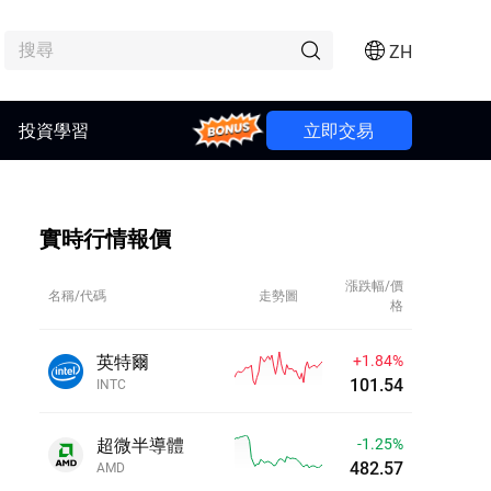
ZH
Bonus
投資學習
立即交易
實時行情報價
漲跌幅/價
名稱/代碼
走勢圖
格
英特爾
+1.84%
101.54
INTC
超微半導體
-1.25%
482.57
AMD