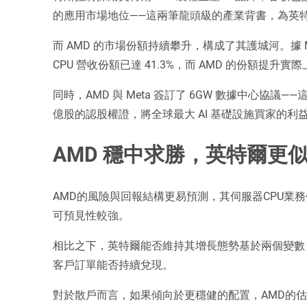
的應用市場地位——這兩筆龍頭級的產業背書，為英
而 AMD 的市場份額持續攀升，構成了其護城河。據 Mercu
CPU 營收份額已達 41.3%，而 AMD 的份額提升
同時，AMD 與 Meta 簽訂了 6GW 數據中心協議——
億股的認股權證，將全球最大 AI 基礎設施買家的利益
AMD 穩中求勝，英特爾更
AMD的風險與回報結構更易預測，其伺服器CPU業
可預見性較強。
相比之下，英特爾能否維持其增長態勢基於兩個變數：
客戶訂單能否持續兌現。
對於散戶而言，如果傾向於更穩健的配置，AMD的估值