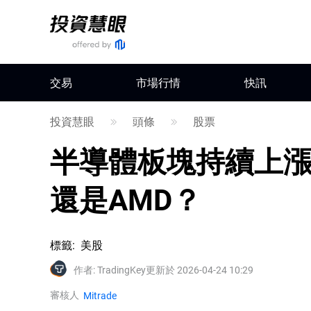
交易
市場行情
快訊
投資慧眼
頭條
股票
半導體板塊持續上
還是AMD？
標籤
:
美股
作者
:
TradingKey
更新於 2026-04-24 10:29
審核人
Mitrade