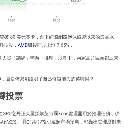
突破 80 美元關卡，創下網際網路泡沫破裂以來的最高水
科技股，
AMD
盤後同步上漲 7.65%，
在 AI 算力從「訓練」轉向「推理」浪潮中，兩家晶片巨頭都迎來
D，還是佈局剛證明了自己修復能力的英特爾？
腳投票
在GPU之外正大量採購英特爾Xeon處理器用於推理任務，供
做好緩衝。疊加其Q2指引遠超市場預期，彰顯出管理層對未