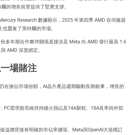
特爾的增長前景提供了堅實支撐。
ry Research 數據顯示，2025 年第四季 AMD 在伺服器 
實際上也蠶食了英特爾的市場。
這份多年期合作夥伴關係直接涉及 Meta 向 AMD 發行最高 1.6 
與 AMD 深度綁定。
似一場賭注
務仍在搶佔市場份額，AI晶片產品週期驅動長期敘事，增長的
PC需求能否維持持續火熱以及14A製程、18A良率與外部
溢價背後有明確的市佔率擴張、Meta與OpenAI大規模訂