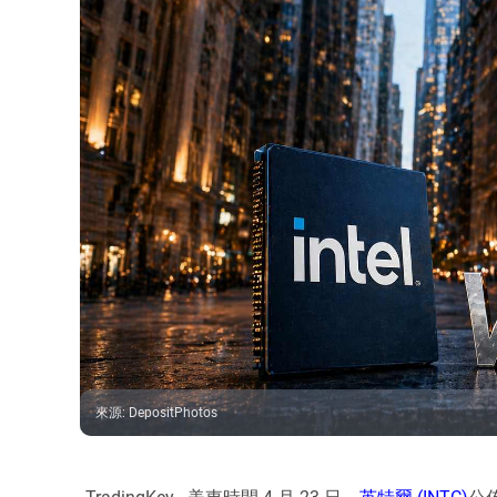
來源
:
DepositPhotos
TradingKey - 美東時間 4 月 23 日，
英特爾 (INTC)
公