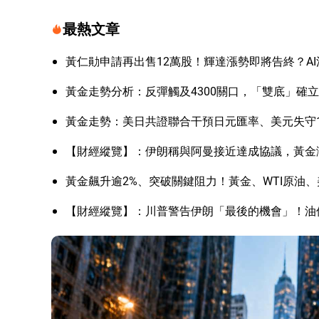
最熱文章
黃仁勛申請再出售12萬股！輝達漲勢即將告終？A
黃金走勢分析：反彈觸及4300關口，「雙底」確
黃金走勢：美日共證聯合干預日元匯率、美元失守1
【財經縱覽】：伊朗稱與阿曼接近達成協議，黃金漲
黃金飆升逾2%、突破關鍵阻力！黃金、WTI原油、
【財經縱覽】：川普警告伊朗「最後的機會」！油