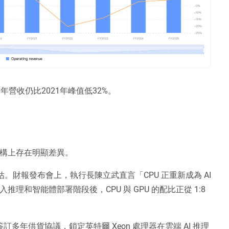
營收仍比2021年峰值低32%。
結構上存在明顯差異。
重估。財報發布會上，執行長陳立武直言「CPU 正重新成為 AI 
理和智能體部署階段後，CPU 與 GPU 的配比正從 1:8 
簽訂多年供貨協議，鎖定英特爾 Xeon 處理器在雲端 AI 推理