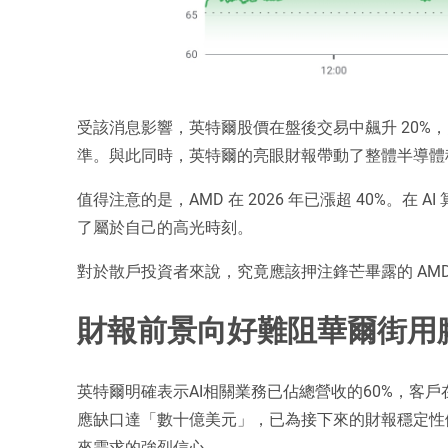
受該消息影響，英特爾股價在盤後交易中飆升 20%，
準。與此同時，英特爾的亮眼財報帶動了整體半導體
值得注意的是，AMD 在 2026 年已漲超 40%。
了屬於自己的高光時刻。
對於散戶投資者來說，究竟應該押注鋒芒畢露的 AM
財報前景向好難阻華爾街用
英特爾明確表示AI相關業務已佔總營收的60%，客戶
應缺口達「數十億美元」，已為接下來的財報穩定性
來需求的強烈信心。