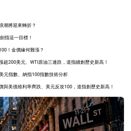
I浪潮將迎來轉折？
立劍指這一目標！
00！金價緣何難漲？
超200美元、WTI原油三連跌，道指續創歷史新高！
美元指數、納指100指數技術分析
價與美債殖利率齊跌、美元反攻100，道指創歷史新高！