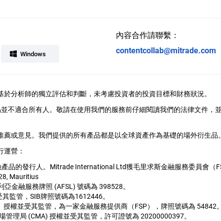
內容合作請聯繫：
contentcollab@mitrade.com
Windows
供，觀點基於分析師的獨立評估和判斷，未考慮投資者的投資目標和財務狀況。
易並不適合所有人。敬請在使用我們的服務前仔細閱讀我們的法律文件，
、推薦或意見。我們提供的所有產品都是以全球資產作為基礎的場外衍生品。M
行運營：
用的金融產品的發行人。Mitrade International Ltd獲毛里求斯金融服
28, Mauritius
1, 澳大利亞金融服務牌照 (AFSL) 號碼為 398528。
並受其監管，SIB牌照號碼為1612446。
局（FSCA）授權並受其監管，為一家金融服務提供商（FSP），牌照號碼為 54842
公國資本市場管理局 (CMA) 授權並受其監管，許可證號為 20200000397。