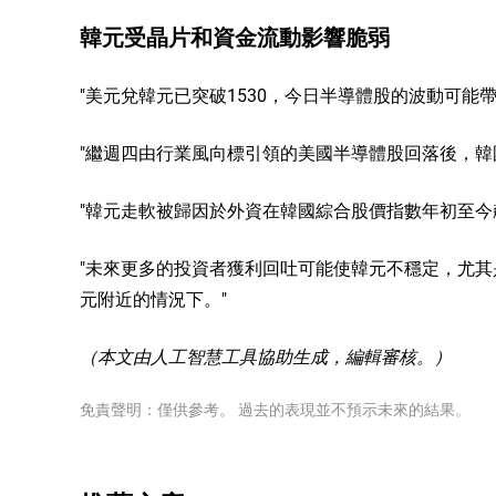
韓元受晶片和資金流動影響脆弱
"美元兌韓元已突破1530，今日半導體股的波動可能
"繼週四由行業風向標引領的美國半導體股回落後，韓
"韓元走軟被歸因於外資在韓國綜合股價指數年初至今
"未來更多的投資者獲利回吐可能使韓元不穩定，尤其
元附近的情況下。"
（本文由人工智慧工具協助生成，編輯審核。）
免責聲明：僅供參考。 過去的表現並不預示未來的結果。