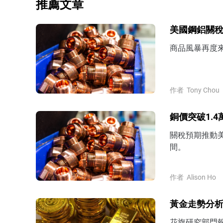
推薦文章
美國鋼鋁關
商品風暴再度來
作者
Tony Chou
銅價突破1.
關稅預期推動
間。
作者
Alison Ho
黃金走勢分析
花旗研究部門