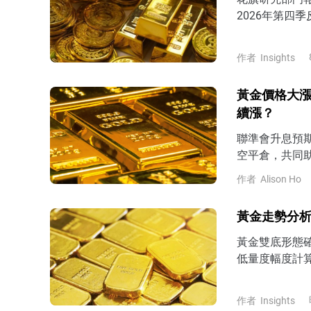
2026年第四季
美元。
作者
Insights
黃金價格大漲
續漲？
聯準會升息預期
空平倉，共同
作者
Alison Ho
黃金走勢分析
黃金雙底形態確
低量度幅度計算
4200美元上
進一步反彈挑戰
作者
Insights