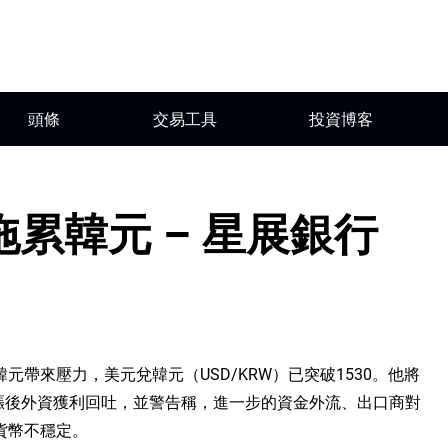
頭條
交易工具
投資博客
累韓元 – 星展銀行
帶來壓力，美元兌韓元（USD/KRW）已突破1530。他將
上漲後外資獲利回吐，並警告稱，進一步的資金外流、出口商對
貨幣不穩定。