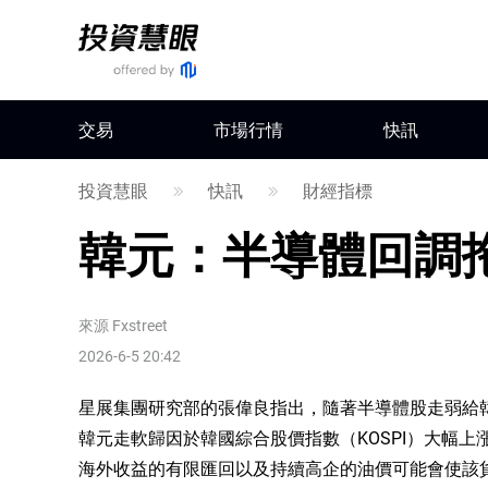
交易
市場行情
快訊
投資慧眼
快訊
財經指標
韓元：半導體回調拖
來源
Fxstreet
2026-6-5 20:42
星展集團研究部的張偉良指出，隨著半導體股走弱給韓元
韓元走軟歸因於韓國綜合股價指數（KOSPI）大幅
海外收益的有限匯回以及持續高企的油價可能會使該