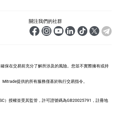
關注我們的社群
並確保在交易前充分了解所涉及的風險。您並不實際擁有或持
itrade提供的所有服務僅基於執行交易指令。
務委員會（FSC）授權並受其監管，許可證號碼為GB20025791，註冊地
。