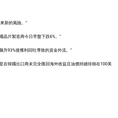
帶來新的風險。"
國晶片製造商今日早盤下跌6%。"
飆升93%後獲利回吐導致的資金外流。"
是在韓國出口商未完全匯回海外收益且油價持續徘徊在100美