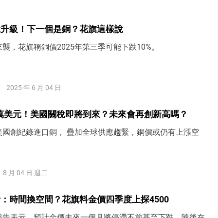
稅升級！下一個是銅？花旗這樣說
襲，花旗稱銅價2025年第三季可能下跌10%。
2025 年 6 月 04 日
4萬美元！美國關稅即將到來？未來會再創新高嗎？
美國創紀錄進口銅， 疊加全球供應趨緊，銅價或仍有上漲空
8 月 04 日 週二
：時間換空間？花旗料金價四季度上探4500
報告表示，預計金價未來一個月將停滯不前甚至下跌，隨後在