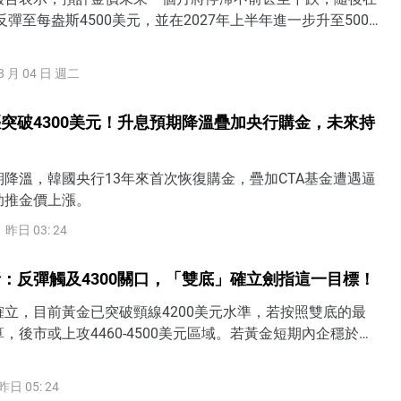
反彈至每盎斯4500美元，並在2027年上半年進一步升至5000
8 月 04 日 週二
突破4300美元！升息預期降溫疊加央行購金，未來持
降溫，韓國央行13年來首次恢復購金，疊加CTA基金遭遇逼
助推金價上漲。
昨日 03: 24
：反彈觸及4300關口，「雙底」確立劍指這一目標！
立，目前黃金已突破頸線4200美元水準，若按照雙底的最
，後市或上攻4460-4500美元區域。若黃金短期內企穩於
方，表明過去一個半月3900-4200的底部區間被打破，後市有望
4350美元甚至4500美元水準。
昨日 05: 24