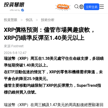
Bonus
立即交易
投資慧眼
快訊
技術分析
XRP價格預測：儘管市場興趣疲軟，
XRP仍瞄準反彈至1.40美元以上
來源
Fxstreet
2026-5-8 12:47
瑞波幣（XRP）周五在1.38美元處守住生命線支撐，多頭瞄
準短期突破1.40美元以上。
在ETF活動低迷的情況下，XRP的零售和機構需求降溫，未
平倉合約降至25.9億美元。
儘管主要移動均線限制了XRP的反彈潛力，SuperTrend指
標仍維持買入信號。
瑞波幣（XRP）在周三觸及1.47美元的周高點後經歷顯著回