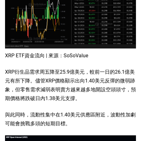
XRP ETF資金流向 | 來源：SoSoValue
XRP衍生品需求周五降至25.9億美元，較前一日的26.1億美
元有所下降。儘管XRP價格顯示出向1.40美元反彈的微弱跡
象，但零售需求減弱表明賣方越來越多地開設空頭頭寸，預
期價格將跌破日內1.38美元支撐。
與此同時，流動性集中在1.40美元供應區附近，波動性加劇
可能會挑戰多頭的短期目標。