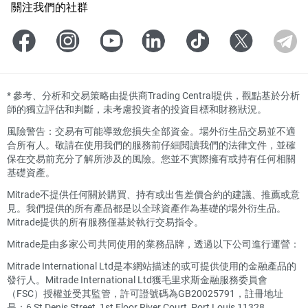
關注我們的社群
*
參考、分析和交易策略由提供商Trading Central提供，觀點基於分析
師的獨立評估和判斷，未考慮投資者的投資目標和財務狀況。
風險警告：交易有可能導致您損失全部資金。場外衍生品交易並不適
合所有人。敬請在使用我們的服務前仔細閱讀我們的法律文件，並確
保在交易前充分了解所涉及的風險。您並不實際擁有或持有任何相關
基礎資產。
Mitrade不提供任何關於購買、持有或出售差價合約的建議、推薦或意
見。我們提供的所有產品都是以全球資產作為基礎的場外衍生品。
Mitrade提供的所有服務僅基於執行交易指令。
Mitrade是由多家公司共同使用的業務品牌，透過以下公司進行運營：
Mitrade International Ltd是本網站描述的或可提供使用的金融產品的
發行人。Mitrade International Ltd獲毛里求斯金融服務委員會
（FSC）授權並受其監管，許可證號碼為GB20025791，註冊地址
是：6 St Denis Street, 1st Floor River Court, Port Louis 11328,