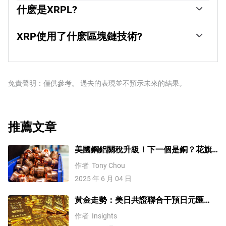
室使用該代幣來促進XRPLedger上的交易，幫助金融機構
什麽是XRPL?
以無國界的方式轉移價值。因此，XRP促進了XRPLedger
XRPLedger基於分布式賬本技術和區塊鏈，使用XRP為交
鏈上的無信任和即時支付，幫助金融公司節省了全球交易
易提供動力。該分類賬與其他區塊鏈不同，因為它有一個
XRP使用了什麽區塊鏈技術?
的成本。
內置的炎性協議，有助於打擊垃圾郵件和分布式拒絕服務
XRP使用賬本間標準。這是一種區塊鏈協議，可以幫助不
(DDOS)攻擊。XRPL由一個被稱為全球XRP賬本社區的點
同網絡之間的支付。例如，瑞波幣的區塊鏈可以連接兩家
對點網絡維護。
或多家銀行的分類賬。這有效地消除了中介和系統中集中
化的需要。XRP是由Jed McCaleb、Arthur Britto和David
免責聲明：僅供參考。 過去的表現並不預示未來的結果。
Schwartz設計的XRPLedger區塊鏈的原生代幣。
推薦文章
美國鋼鋁關稅升級！下一個是銅？花旗
這樣說
作者
Tony Chou
2025 年 6 月 04 日
黃金走勢：美日共證聯合干預日元匯
率、美元失守100！金價緣何難漲？
作者
Insights