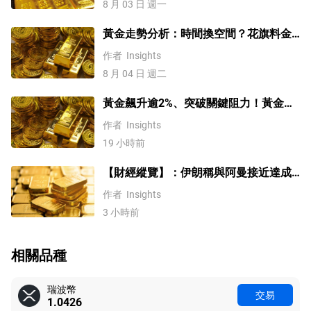
8 月 03 日 週一
黃金走勢分析：時間換空間？花旗料金
價四季度上探4500
作者
Insights
8 月 04 日 週二
黃金飆升逾2%、突破關鍵阻力！黃金、
WTI原油、美元指數、納指100指數技術
作者
Insights
分析
19 小時前
【財經縱覽】：伊朗稱與阿曼接近達成
協議，黃金漲超200美元、WTI原油三連
作者
Insights
跌，道指續創歷史新高！
3 小時前
相關品種
瑞波幣
交易
1.0426