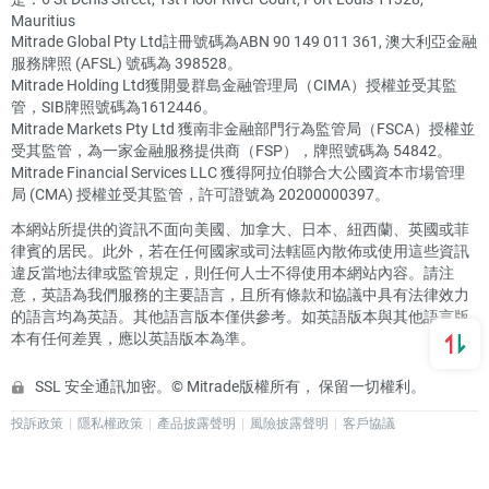
Mauritius
Mitrade Global Pty Ltd註冊號碼為ABN 90 149 011 361, 澳大利亞金融
服務牌照 (AFSL) 號碼為 398528。
Mitrade Holding Ltd獲開曼群島金融管理局（CIMA）授權並受其監
管，SIB牌照號碼為1612446。
Mitrade Markets Pty Ltd 獲南非金融部門行為監管局（FSCA）授權並
受其監管，為一家金融服務提供商（FSP），牌照號碼為 54842。
Mitrade Financial Services LLC 獲得阿拉伯聯合大公國資本市場管理
局 (CMA) 授權並受其監管，許可證號為 20200000397。
本網站所提供的資訊不面向美國、加拿大、日本、紐西蘭、英國或菲
律賓的居民。此外，若在任何國家或司法轄區內散佈或使用這些資訊
違反當地法律或監管規定，則任何人士不得使用本網站內容。請注
意，英語為我們服務的主要語言，且所有條款和協議中具有法律效力
的語言均為英語。其他語言版本僅供參考。如英語版本與其他語言版
本有任何差異，應以英語版本為準。
SSL 安全通訊加密。© Mitrade版權所有， 保留一切權利。
投訴政策
隱私權政策
產品披露聲明
風險披露聲明
客戶協議