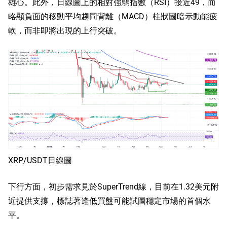
雄心。此外，日線圖上的相對強弱指數（RSI）接近49，而
略顯負面的移動平均趨同背離（MACD）柱狀圖暗示動能疲
軟，而非即將出現的上行突破。
XRP/USDT日線圖
下行方面，初步需求見於SuperTrend線，目前在1.32美元附
近提供支撐，標誌著逢低買盤可能試圖穩定市場的首個水
平。