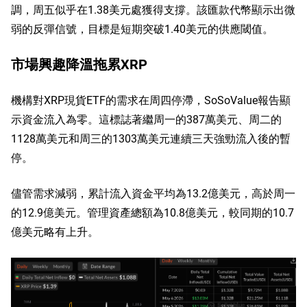
調，周五似乎在1.38美元處獲得支撐。該匯款代幣顯示出微
弱的反彈信號，目標是短期突破1.40美元的供應閾值。
市場興趣降溫拖累XRP
機構對XRP現貨ETF的需求在周四停滯，SoSoValue報告顯
示資金流入為零。這標誌著繼周一的387萬美元、周二的
1128萬美元和周三的1303萬美元連續三天強勁流入後的暫
停。
儘管需求減弱，累計流入資金平均為13.2億美元，高於周一
的12.9億美元。管理資產總額為10.8億美元，較同期的10.7
億美元略有上升。