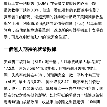
瓊斯工業平均指數（DJIA）在美國交易時段內逐漸下跌，
最終收盤下跌約0.8%，但這一看似溫和的表面數字掩蓋了
實際發生的情況。遠超預期的就業報告點燃了美國國債收益
率的上漲，利率市場悄然轉向定價美聯儲（Fed）加息而非
降息，高估值板塊遭受重創。道瓊斯的相對平穩並非表現強
勁，而是在劇烈輪動中的"最安全位置"。
一個無人期待的就業數據
美國勞工統計局（BLS）報告稱，5 月非農就業人數增加了
17.2萬，遠超8.5萬的市場共識，且前兩個月數據均被上
調。失業率維持在4.3%，與預期完全一致，平均小時工資
（AHE）環比增長0.3%，同比增長3.4%，既不至於引發恐
慌，也不足以帶來安慰。單獨看這份報告並無特別之處，問
題在於它對美聯儲的影響。如此堅挺的勞動力市場讓政策制
定者無理由放鬆政策，收益率曲線隨之重新定價：10年期