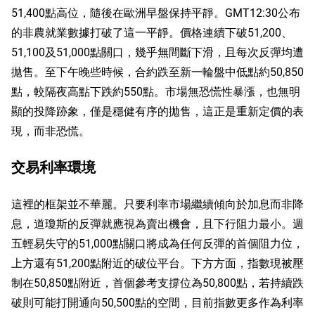
51,400點高位，隨後在歐洲早盤保持平靜。GMT12:30公布
的非農就業數據打破了這一平靜。價格連續下破51,200、
51,100及51,000點關口，幾乎無間斷下滑，且每次反彈均遭
拋售。至下午晚些時候，合約跌至新一輪盤中低點約50,850
點，較隔夜高點下跌約550點。市場無恐慌性暴漲，也無明
顯的投降跡象，僅是穩健有序的拋售，這正是重新定價的表
現，而非恐慌。
交易利率環境
這裡的框架並不華麗。只要利率市場繼續傾向於加息而非降
息，道瓊斯的反彈就應視為賣出機會，且下行阻力最小。週
五輕易失守的51,000點關口將成為任何反彈的首個阻力位，
上方還有51,200點附近的破位平台。下方方面，指數現被壓
制在50,850點附近，首個參考支撐位為50,800點，若持續跌
破則可能打開通向50,500點的空間，目前指數更多作為利率