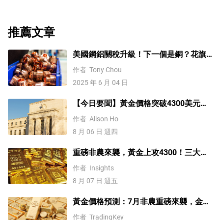
投機，期權提供了在未來以預定價格買入或賣出指數的權
利，但不是義務。共同基金使投資者能夠購買道瓊斯工業
平均指數股票的多元化投資組合的一部分，從而提供對整
推薦文章
個指數的敞口。
美國鋼鋁關稅升級！下一個是銅？花旗
這樣說
作者
Tony Chou
2025 年 6 月 04 日
【今日要聞】黃金價格突破4300美元，
比特幣逼近6.5萬，關注伊朗談判
作者
Alison Ho
8 月 06 日 週四
重磅非農來襲，黃金上攻4300！三大因
素預示金價升勢有望延續
作者
Insights
8 月 07 日 週五
黃金價格預測：7月非農重磅來襲，金價
站上4300美元後還能漲嗎？
作者
TradingKey