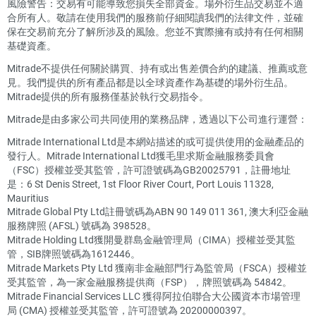
風險警告：交易有可能導致您損失全部資金。場外衍生品交易並不適
合所有人。敬請在使用我們的服務前仔細閱讀我們的法律文件，並確
保在交易前充分了解所涉及的風險。您並不實際擁有或持有任何相關
基礎資產。
Mitrade不提供任何關於購買、持有或出售差價合約的建議、推薦或意
見。我們提供的所有產品都是以全球資產作為基礎的場外衍生品。
Mitrade提供的所有服務僅基於執行交易指令。
Mitrade是由多家公司共同使用的業務品牌，透過以下公司進行運營：
Mitrade International Ltd是本網站描述的或可提供使用的金融產品的
發行人。Mitrade International Ltd獲毛里求斯金融服務委員會
（FSC）授權並受其監管，許可證號碼為GB20025791，註冊地址
是：6 St Denis Street, 1st Floor River Court, Port Louis 11328,
Mauritius
Mitrade Global Pty Ltd註冊號碼為ABN 90 149 011 361, 澳大利亞金融
服務牌照 (AFSL) 號碼為 398528。
Mitrade Holding Ltd獲開曼群島金融管理局（CIMA）授權並受其監
管，SIB牌照號碼為1612446。
Mitrade Markets Pty Ltd 獲南非金融部門行為監管局（FSCA）授權並
受其監管，為一家金融服務提供商（FSP），牌照號碼為 54842。
Mitrade Financial Services LLC 獲得阿拉伯聯合大公國資本市場管理
局 (CMA) 授權並受其監管，許可證號為 20200000397。