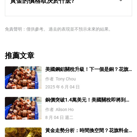
黃金的價格取決於什麽?
各國央行在2022年增加了1136噸黃金儲備，價值約700億
者和央行能夠在動蕩時期實現資產多元化。黃金與風險資
美元。這是有記錄以來最高的年度購買量。中國、印度和
由於各種各樣的因素，價格可能會變動。地緣政治不穩定
產也呈負相關。股市的反彈往往會壓低金價，而風險較高
土耳其等新興經濟體的央行正在迅速增加黃金儲備。
或對深度衰退的擔憂可能會迅速推高黃金價格，因其避險
的市場的拋售往往有利於黃金。
地位。作為一種低收益資產，黃金往往會隨著利率下降而
上漲，而較高的資金成本通常會拖累黃金。盡管如此，由
免責聲明：僅供參考。 過去的表現並不預示未來的結果。
於資產以美元(XAU/USD)定價，大多數走勢取決於美元
(USD)的表現。強勢美元傾向於控製金價，而弱勢美元則
可能推高金價。
推薦文章
美國鋼鋁關稅升級！下一個是銅？花旗
這樣說
作者
Tony Chou
2025 年 6 月 04 日
銅價突破1.4萬美元！美國關稅即將到
來？未來會再創新高嗎？
作者
Alison Ho
8 月 04 日 週二
黃金走勢分析：時間換空間？花旗料金