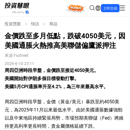
Bonus
立即交易
投資慧眼
快訊
商品
金價跌至多月低點，跌破4050美元，因
美國通脹火熱推高美聯儲偏鷹派押注
來源
Fxstreet
2026-6-10 23:11
周四亞洲時段早盤，金價跌至接近4050美元。
美國開始對伊朗多個目標發動打擊。
美國5月CPI通脹率升至4.2%，為三年來最高水平。
周四亞洲時段早盤，金價（黃金/美元）暴跌至約4050美
元，為2025年11月以來最低水平。由於美國通脹數據強勁
以及中東地區持續緊張局勢，市場預期美聯儲（Fed）將維
持更高利率更長時間，貴金屬價格延續下跌。