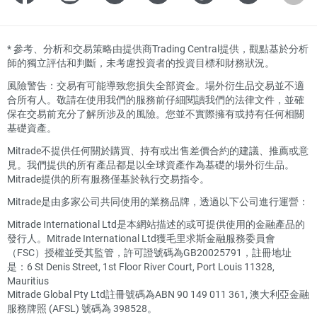
*
參考、分析和交易策略由提供商Trading Central提供，觀點基於分析
師的獨立評估和判斷，未考慮投資者的投資目標和財務狀況。
風險警告：交易有可能導致您損失全部資金。場外衍生品交易並不適
合所有人。敬請在使用我們的服務前仔細閱讀我們的法律文件，並確
保在交易前充分了解所涉及的風險。您並不實際擁有或持有任何相關
基礎資產。
Mitrade不提供任何關於購買、持有或出售差價合約的建議、推薦或意
見。我們提供的所有產品都是以全球資產作為基礎的場外衍生品。
Mitrade提供的所有服務僅基於執行交易指令。
Mitrade是由多家公司共同使用的業務品牌，透過以下公司進行運營：
Mitrade International Ltd是本網站描述的或可提供使用的金融產品的
發行人。Mitrade International Ltd獲毛里求斯金融服務委員會
（FSC）授權並受其監管，許可證號碼為GB20025791，註冊地址
是：6 St Denis Street, 1st Floor River Court, Port Louis 11328,
Mauritius
Mitrade Global Pty Ltd註冊號碼為ABN 90 149 011 361, 澳大利亞金融
服務牌照 (AFSL) 號碼為 398528。