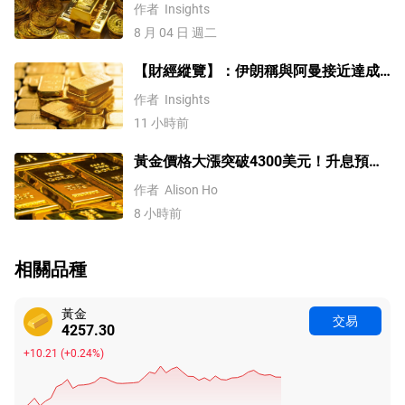
價四季度上探4500
作者
Insights
8 月 04 日 週二
【財經縱覽】：伊朗稱與阿曼接近達成
協議，黃金漲超200美元、WTI原油三連
作者
Insights
跌，道指續創歷史新高！
11 小時前
黃金價格大漲突破4300美元！升息預期
降溫疊加央行購金，未來持續漲？
作者
Alison Ho
8 小時前
相關品種
黃金
交易
4257.30
+10.21
(
+0.24%
)