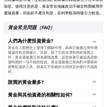
加息。值得注意的是，黃金常在地緣政治不確定時期被用作
避險資產，但由於不產生利息，在利率較高時吸引力較低。
黃金常見問題（FAQ）
人們為什麽投資黃金?
黃金在人類歷史上發揮了關鍵作用，因為它被廣泛用作價
值儲存和交換媒介。目前，除了它的光澤和用於珠寶之
外，黃金還被廣泛視為避險資產，這意味著它被認為是動
蕩時期的一項不錯的投資。黃金還被廣泛視為對沖通脹和
貨幣貶值的工具，因為它不依賴於任何特定的發行方或政
府。
誰買的黃金最多?
各國央行是最大的黃金持有者。為了在動蕩時期支撐本國
貨幣，各國央行傾向於使儲備多樣化，並購買黃金，以提
黃金與其他資產的相關性如何?
高人們對經濟和貨幣實力的看法。高黃金儲備可以成為一
黃金與美元和美國國債呈負相關，兩者都是主要的儲備資
個國家償付能力的信任來源。根據世界黃金協會的數據，
產和避險資產。當美元貶值時，黃金往往會上漲，使投資