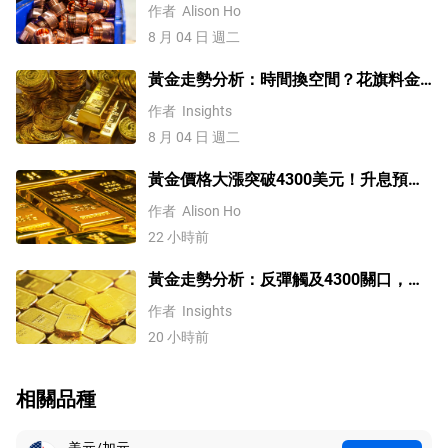
來？未來會再創新高嗎？
作者
Alison Ho
8 月 04 日 週二
黃金走勢分析：時間換空間？花旗料金
價四季度上探4500
作者
Insights
8 月 04 日 週二
黃金價格大漲突破4300美元！升息預期
降溫疊加央行購金，未來持續漲？
作者
Alison Ho
22 小時前
黃金走勢分析：反彈觸及4300關口，
「雙底」確立劍指這一目標！
作者
Insights
20 小時前
相關品種
美元/加元