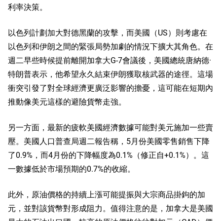
利率決策。
以色列計劃加大對德黑蘭的攻擊，而美國（US）則考慮在
以色列和伊朗之間的緊張局勢加劇的情況下擴大其角色。在
週二早些時候提前離開加拿大G-7會議後，美國總統唐納德·
特朗普表示，他希望永久結束伊朗獲取核武器的途徑。這場
衝突引發了對全球經濟更廣泛影響的擔憂，這可能在短期內
推動像美元這樣的避險貨幣走強。
另一方面，最新的疲軟美國經濟數據可能對美元施加一些賣
壓。美國人口普查局週二報告稱，5月份美國零售銷售下降
了0.9%，而4月份的下降幅度為0.1%（修正自+0.1%）。這
一數據低於市場預期的0.7%的收縮。
此外，原油價格的持續上漲可能提振與大宗商品掛鉤的加
元，並對該貨幣對形成阻力。值得注意的是，加拿大是美國