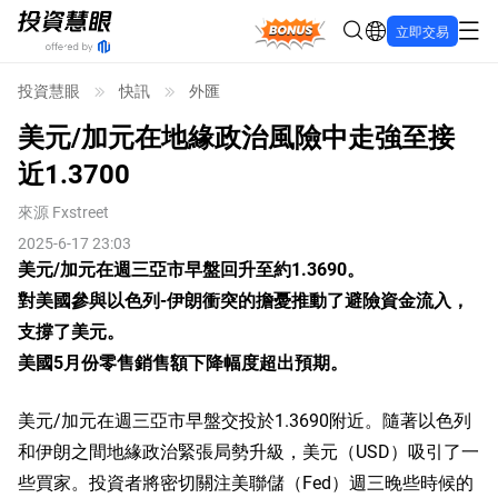
Bonus
立即交易
投資慧眼
快訊
外匯
美元/加元在地緣政治風險中走強至接
近1.3700
來源
Fxstreet
2025-6-17 23:03
美元/加元在週三亞市早盤回升至約1.3690。
對美國參與以色列-伊朗衝突的擔憂推動了避險資金流入，
支撐了美元。
美國5月份零售銷售額下降幅度超出預期。
美元/加元在週三亞市早盤交投於1.3690附近。隨著以色列
和伊朗之間地緣政治緊張局勢升級，美元（USD）吸引了一
些買家。投資者將密切關注美聯儲（Fed）週三晚些時候的