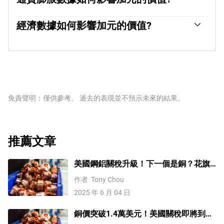
還可以利用量化寬松和緊縮政策來影響信貸狀況，前者對
影響。一般來說，如果油價上漲，加元也會上漲，因為對
加元不利，後者對加元有利。
由於通貨膨脹降低了貨幣的價值，傳統上一直被認為是一
加元的總需求會增加。如果油價下跌，情況正好相反。較
種貨幣的負面因素，但在現代，隨著跨境資本管製的放
經濟數據如何影響加元的價值?
高的油價也傾向於導致貿易順差的可能性更大，這也支持
松，情況實際上正好相反。較高的通貨膨脹率往往會導致
加元。
宏觀經濟數據的發布衡量了經濟的健康狀況，並可能對加
央行提高利率，從而吸引更多的資金流入，這些資金來自
元產生影響。GDP、製造業和服務業pmi、就業和消費者
尋求利潤豐厚的投資場所的全球投資者。這增加了對當地
信心調查等指標都能影響加元的走勢。強勁的經濟對加元
貨幣的需求，在加拿大就是加元。
有利。它不僅吸引了更多的外國投資，而且可能會鼓勵加
拿大銀行提高利率，從而導致貨幣走強。然而，如果經濟
數據疲弱，加元可能會下跌。
免責聲明：僅供參考。 過去的表現並不預示未來的結果。
推薦文章
美國鋼鋁關稅升級！下一個是銅？花旗
這樣說
作者
Tony Chou
2025 年 6 月 04 日
銅價突破1.4萬美元！美國關稅即將到