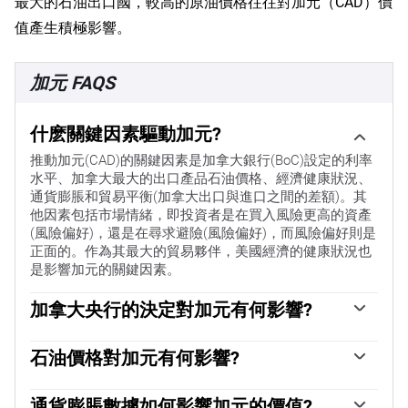
最大的石油出口國，較高的原油價格往往對加元（CAD）價
值產生積極影響。
加元 FAQS
什麽關鍵因素驅動加元?
推動加元(CAD)的關鍵因素是加拿大銀行(BoC)設定的利率
水平、加拿大最大的出口產品石油價格、經濟健康狀況、
通貨膨脹和貿易平衡(加拿大出口與進口之間的差額)。其
他因素包括市場情緒，即投資者是在買入風險更高的資產
(風險偏好)，還是在尋求避險(風險偏好)，而風險偏好則是
正面的。作為其最大的貿易夥伴，美國經濟的健康狀況也
是影響加元的關鍵因素。
加拿大央行的決定對加元有何影響?
加拿大銀行(BoC)通過設定銀行間相互拆借的利率水平，對
加元具有重大影響。這影響到每個人的利率水平。加拿大
石油價格對加元有何影響?
央行的主要目標是通過上調或下調利率，將通貨膨脹率維
石油價格是影響加元價值的一個關鍵因素。石油是加拿大
持在1-3%。相對較高的利率往往對加元有利。加拿大央行
最大的出口產品，因此石油價格往往對加元價值產生直接
通貨膨脹數據如何影響加元的價值?