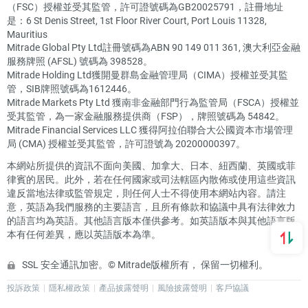
（FSC）授權並受其監管，許可證號碼為GB20025791，註冊地址
是：6 St Denis Street, 1st Floor River Court, Port Louis 11328,
Mauritius
Mitrade Global Pty Ltd註冊號碼為ABN 90 149 011 361, 澳大利亞金融
服務牌照 (AFSL) 號碼為 398528。
Mitrade Holding Ltd獲開曼群島金融管理局（CIMA）授權並受其監
管，SIB牌照號碼為1612446。
Mitrade Markets Pty Ltd 獲南非金融部門行為監管局（FSCA）授權並
受其監管，為一家金融服務提供商（FSP），牌照號碼為 54842。
Mitrade Financial Services LLC 獲得阿拉伯聯合大公國資本市場管理
局 (CMA) 授權並受其監管，許可證號為 20200000397。
本網站所提供的資訊不面向美國、加拿大、日本、紐西蘭、英國或菲
律賓的居民。此外，若在任何國家或司法轄區內散佈或使用這些資訊
違反當地法律或監管規定，則任何人士不得使用本網站內容。請注
意，英語為我們服務的主要語言，且所有條款和協議中具有法律效力
的語言均為英語。其他語言版本僅供參考。如英語版本與其他語言版
本有任何差異，應以英語版本為準。
SSL 安全通訊加密。© Mitrade版權所有， 保留一切權利。
投訴政策
隱私權政策
產品披露聲明
風險披露聲明
客戶協議