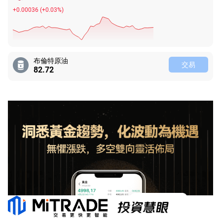
+0.00036
(
+0.03%
)
布倫特原油
交易
82.72