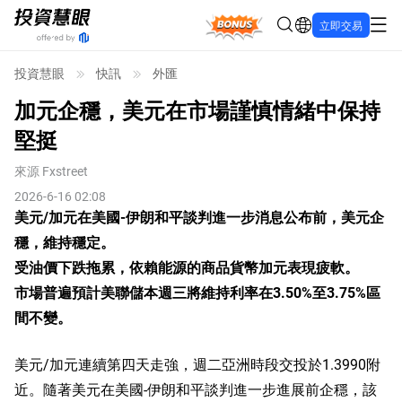
Bonus
立即交易
投資慧眼
快訊
外匯
加元企穩，美元在市場謹慎情緒中保持
堅挺
來源
Fxstreet
2026-6-16 02:08
美元/加元在美國-伊朗和平談判進一步消息公布前，美元企
穩，維持穩定。
受油價下跌拖累，依賴能源的商品貨幣加元表現疲軟。
市場普遍預計美聯儲本週三將維持利率在3.50%至3.75%區
間不變。
美元/加元連續第四天走強，週二亞洲時段交投於1.3990附
近。隨著美元在美國-伊朗和平談判進一步進展前企穩，該