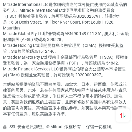
Mitrade International Ltd是本網站描述的或可提供使用的金融產品的
發行人。Mitrade International Ltd獲毛里求斯金融服務委員會
（FSC）授權並受其監管，許可證號碼為GB20025791，註冊地址
是：6 St Denis Street, 1st Floor River Court, Port Louis 11328,
Mauritius
Mitrade Global Pty Ltd註冊號碼為ABN 90 149 011 361, 澳大利亞金融
服務牌照 (AFSL) 號碼為 398528。
Mitrade Holding Ltd獲開曼群島金融管理局（CIMA）授權並受其監
管，SIB牌照號碼為1612446。
Mitrade Markets Pty Ltd 獲南非金融部門行為監管局（FSCA）授權並
受其監管，為一家金融服務提供商（FSP），牌照號碼為 54842。
Mitrade Financial Services LLC 獲得阿拉伯聯合大公國資本市場管理
局 (CMA) 授權並受其監管，許可證號為 20200000397。
本網站所提供的資訊不面向美國、加拿大、日本、紐西蘭、英國或菲
律賓的居民。此外，若在任何國家或司法轄區內散佈或使用這些資訊
違反當地法律或監管規定，則任何人士不得使用本網站內容。請注
意，英語為我們服務的主要語言，且所有條款和協議中具有法律效力
的語言均為英語。其他語言版本僅供參考。如英語版本與其他語言版
本有任何差異，應以英語版本為準。
SSL 安全通訊加密。© Mitrade版權所有， 保留一切權利。