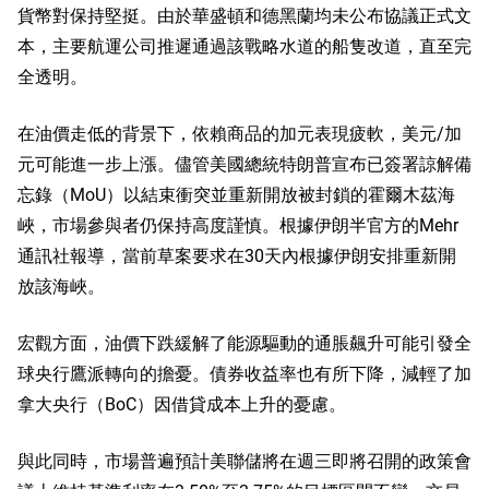
貨幣對保持堅挺。由於華盛頓和德黑蘭均未公布協議正式文
本，主要航運公司推遲通過該戰略水道的船隻改道，直至完
全透明。
在油價走低的背景下，依賴商品的加元表現疲軟，美元/加
元可能進一步上漲。儘管美國總統特朗普宣布已簽署諒解備
忘錄（MoU）以結束衝突並重新開放被封鎖的霍爾木茲海
峽，市場參與者仍保持高度謹慎。根據伊朗半官方的Mehr
通訊社報導，當前草案要求在30天內根據伊朗安排重新開
放該海峽。
宏觀方面，油價下跌緩解了能源驅動的通脹飆升可能引發全
球央行鷹派轉向的擔憂。債券收益率也有所下降，減輕了加
拿大央行（BoC）因借貸成本上升的憂慮。
與此同時，市場普遍預計美聯儲將在週三即將召開的政策會