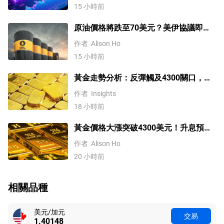
15 小時前
原油價格將跌至70美元？美伊協議即將
達成，但小心衝突再起
作者
Alison Ho
15 小時前
黃金走勢分析：反彈觸及4300關口，
「雙底」確立劍指這一目標！
作者
Insights
18 小時前
黃金價格大漲突破4300美元！升息預期
降溫疊加央行購金，未來持續漲？
作者
Alison Ho
20 小時前
相關品種
美元/加元
交易
1.40148