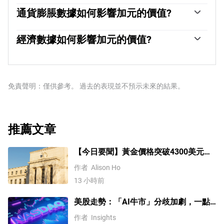
石油價格是影響加元價值的一個關鍵因素。石油是加拿大
持在1-3%。相對較高的利率往往對加元有利。加拿大央行
最大的出口產品，因此石油價格往往對加元價值產生直接
通貨膨脹數據如何影響加元的價值?
還可以利用量化寬松和緊縮政策來影響信貸狀況，前者對
影響。一般來說，如果油價上漲，加元也會上漲，因為對
加元不利，後者對加元有利。
由於通貨膨脹降低了貨幣的價值，傳統上一直被認為是一
加元的總需求會增加。如果油價下跌，情況正好相反。較
種貨幣的負面因素，但在現代，隨著跨境資本管製的放
經濟數據如何影響加元的價值?
高的油價也傾向於導致貿易順差的可能性更大，這也支持
松，情況實際上正好相反。較高的通貨膨脹率往往會導致
加元。
宏觀經濟數據的發布衡量了經濟的健康狀況，並可能對加
央行提高利率，從而吸引更多的資金流入，這些資金來自
元產生影響。GDP、製造業和服務業pmi、就業和消費者
尋求利潤豐厚的投資場所的全球投資者。這增加了對當地
信心調查等指標都能影響加元的走勢。強勁的經濟對加元
貨幣的需求，在加拿大就是加元。
有利。它不僅吸引了更多的外國投資，而且可能會鼓勵加
免責聲明：僅供參考。 過去的表現並不預示未來的結果。
拿大銀行提高利率，從而導致貨幣走強。然而，如果經濟
數據疲弱，加元可能會下跌。
推薦文章
【今日要聞】黃金價格突破4300美元，
比特幣逼近6.5萬，關注伊朗談判
作者
Alison Ho
13 小時前
美股走勢：「AI牛市」分歧加劇，一點
或預示中期調整難以避免？
作者
Insights