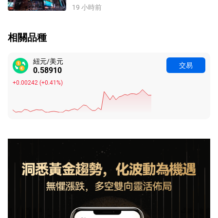
19 小時前
相關品種
紐元/美元
交易
0.58910
+0.00242
(
+0.41%
)