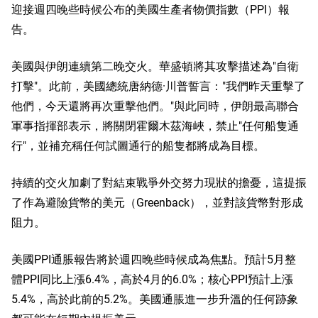
迎接週四晚些時候公布的美國生產者物價指數（PPI）報
告。
美國與伊朗連續第二晚交火。華盛頓將其攻擊描述為"自衛
打擊"。此前，美國總統唐納德·川普誓言："我們昨天重擊了
他們，今天還將再次重擊他們。"與此同時，伊朗最高聯合
軍事指揮部表示，將關閉霍爾木茲海峽，禁止"任何船隻通
行"，並補充稱任何試圖通行的船隻都將成為目標。
持續的交火加劇了對結束戰爭外交努力現狀的擔憂，這提振
了作為避險貨幣的美元（Greenback），並對該貨幣對形成
阻力。
美國PPI通脹報告將於週四晚些時候成為焦點。預計5月整
體PPI同比上漲6.4%，高於4月的6.0%；核心PPI預計上漲
5.4%，高於此前的5.2%。美國通脹進一步升溫的任何跡象