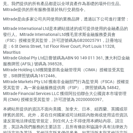
見。我們提供的所有產品都是以全球資產作為基礎的場外衍生品。
Mitrade提供的所有服務僅基於執行交易指令。
Mitrade是由多家公司共同使用的業務品牌，透過以下公司進行運營：
Mitrade International Ltd是本網站描述的或可提供使用的金融產品的
發行人。Mitrade International Ltd獲毛里求斯金融服務委員會
（FSC）授權並受其監管，許可證號碼為GB20025791，註冊地址
是：6 St Denis Street, 1st Floor River Court, Port Louis 11328,
Mauritius
Mitrade Global Pty Ltd註冊號碼為ABN 90 149 011 361, 澳大利亞金融
服務牌照 (AFSL) 號碼為 398528。
Mitrade Holding Ltd獲開曼群島金融管理局（CIMA）授權並受其監
管，SIB牌照號碼為1612446。
Mitrade Markets Pty Ltd 獲南非金融部門行為監管局（FSCA）授權並
受其監管，為一家金融服務提供商（FSP），牌照號碼為 54842。
Mitrade Financial Services LLC 獲得阿拉伯聯合大公國資本市場管理
局 (CMA) 授權並受其監管，許可證號為 20200000397。
本網站所提供的資訊不面向美國、加拿大、日本、紐西蘭、英國或菲
律賓的居民。此外，若在任何國家或司法轄區內散佈或使用這些資訊
違反當地法律或監管規定，則任何人士不得使用本網站內容。請注
意，英語為我們服務的主要語言，且所有條款和協議中具有法律效力
的語言均為英語。其他語言版本僅供參考。如英語版本與其他語言版