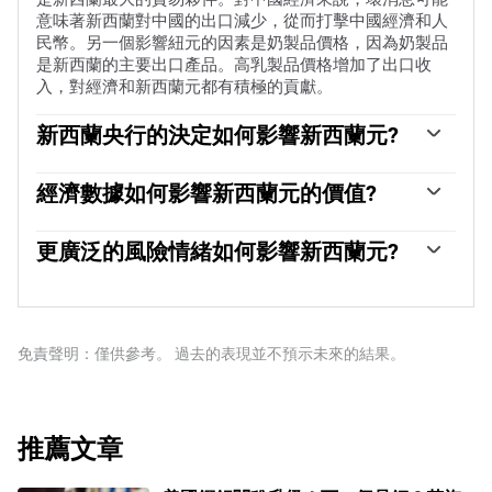
意味著新西蘭對中國的出口減少，從而打擊中國經濟和人
民幣。另一個影響紐元的因素是奶製品價格，因為奶製品
是新西蘭的主要出口產品。高乳製品價格增加了出口收
入，對經濟和新西蘭元都有積極的貢獻。
新西蘭央行的決定如何影響新西蘭元?
新西蘭儲備銀行(RBNZ)的目標是在中期實現並維持1%至
3%的通貨膨脹率，重點是將其保持在2%的中點附近。為
經濟數據如何影響新西蘭元的價值?
此，銀行設定了一個適當的利率水平。當通貨膨脹過高
新西蘭發布的宏觀經濟數據是評估經濟狀況的關鍵，並可
時，新西蘭央行會提高利率來給經濟降溫，但此舉也會提
能影響新西蘭元(NZD)估值。基於高經濟增長、低失業率
更廣泛的風險情緒如何影響新西蘭元?
高債券收益率，增加投資者對該國投資的吸引力，從而提
和高信心的強勁經濟對紐元有利。高增長的經濟吸引外國
振紐元。相反，低利率往往會削弱紐元。所謂的利率差
新西蘭元(NZD)傾向於在風險偏好時期走強，或者當投資
投資，並可能鼓勵新西蘭儲備銀行提高利率，如果這種經
異，即新西蘭的利率與美聯儲設定的利率相比如何，也可
者認為更廣泛的市場風險較低並對經濟增長持樂觀態度
濟實力與高通脹一起出現。相反，如果經濟數據疲軟，紐
能在紐元/美元貨幣對的走勢中發揮關鍵作用。
時。這往往會給大宗商品和新西蘭元等所謂的「大宗商品
元可能會貶值。
貨幣」帶來更有利的前景。相反，在市場動蕩或經濟不確
免責聲明：僅供參考。 過去的表現並不預示未來的結果。
定時，紐元往往會走弱，因為投資者傾向於出售高風險資
產，逃往更穩定的避風港。
推薦文章