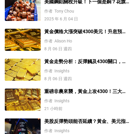
美國鋼鋁關稅升級！下一個是銅？花旗
這樣說
作者
Tony Chou
2025 年 6 月 04 日
黃金價格大漲突破4300美元！升息預期
降溫疊加央行購金，未來持續漲？
作者
Alison Ho
8 月 06 日 週四
黃金走勢分析：反彈觸及4300關口，
「雙底」確立劍指這一目標！
作者
Insights
8 月 06 日 週四
重磅非農來襲，黃金上攻4300！三大因
素預示金價升勢有望延續
作者
Insights
21 小時前
美股反彈勢頭能否延續？黃金、美元指
數、費半指數、納指100技術分析
作者
Insights