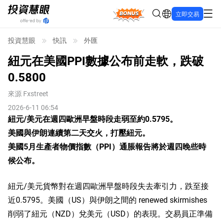
Bonus
立即交易
投資慧眼
快訊
外匯
紐元在美國PPI數據公布前走軟，跌破
0.5800
來源
Fxstreet
2026-6-11 06:54
紐元/美元在週四歐洲早盤時段走弱至約0.5795。
美國與伊朗連續第二天交火，打壓紐元。
美國5月生產者物價指數（PPI）通脹報告將於週四晚些時
候公布。
紐元/美元貨幣對在週四歐洲早盤時段失去牽引力，跌至接
近0.5795。美國（US）與伊朗之間的 renewed skirmishes
削弱了紐元（NZD）兌美元（USD）的表現。交易員正準備