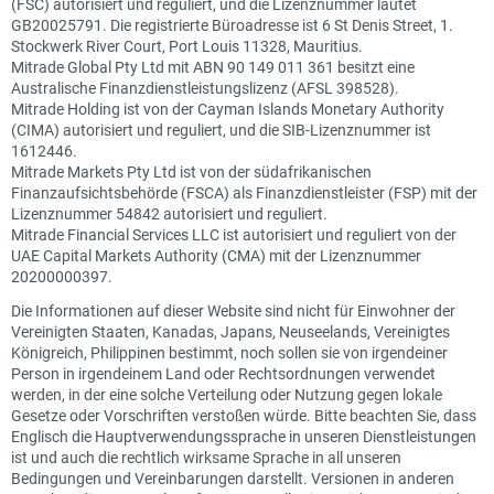
(FSC) autorisiert und reguliert, und die Lizenznummer lautet
GB20025791. Die registrierte Büroadresse ist 6 St Denis Street, 1.
Stockwerk River Court, Port Louis 11328, Mauritius.
Mitrade Global Pty Ltd mit ABN 90 149 011 361 besitzt eine
Australische Finanzdienstleistungslizenz (AFSL 398528).
Mitrade Holding ist von der Cayman Islands Monetary Authority
(CIMA) autorisiert und reguliert, und die SIB-Lizenznummer ist
1612446.
Mitrade Markets Pty Ltd ist von der südafrikanischen
Finanzaufsichtsbehörde (FSCA) als Finanzdienstleister (FSP) mit der
Lizenznummer 54842 autorisiert und reguliert.
Mitrade Financial Services LLC ist autorisiert und reguliert von der
UAE Capital Markets Authority (CMA) mit der Lizenznummer
20200000397.
Die Informationen auf dieser Website sind nicht für Einwohner der
Vereinigten Staaten, Kanadas, Japans, Neuseelands, Vereinigtes
Königreich, Philippinen bestimmt, noch sollen sie von irgendeiner
Person in irgendeinem Land oder Rechtsordnungen verwendet
werden, in der eine solche Verteilung oder Nutzung gegen lokale
Gesetze oder Vorschriften verstoßen würde. Bitte beachten Sie, dass
Englisch die Hauptverwendungssprache in unseren Dienstleistungen
ist und auch die rechtlich wirksame Sprache in all unseren
Bedingungen und Vereinbarungen darstellt. Versionen in anderen