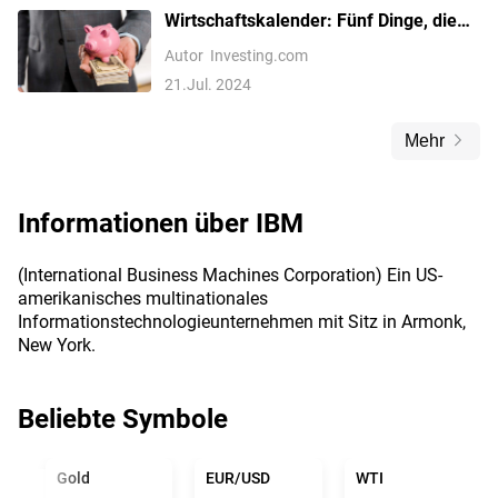
Wirtschaftskalender: Fünf Dinge, die
für Anleger diese Woche wichtig
Autor
Investing.com
werden
21.Jul. 2024
Mehr
Informationen über
IBM
(International Business Machines Corporation) Ein US-
amerikanisches multinationales
Informationstechnologieunternehmen mit Sitz in Armonk,
New York.
Beliebte Symbole
Gold
EUR/USD
WTI