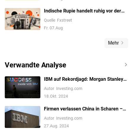
Indische Rupie handelt ruhig vor der
Veröffentlichung der US-NFP-Daten
Quelle
Fxstreet
Fr. 07.Aug
Mehr
Verwandte Analyse
IBM auf Rekordjagd: Morgan Stanley
erhöht Kursziel – noch Luft nach oben?
Autor
Investing.com
18.Okt. 2024
Firmen verlassen China in Scharen –
IBM gibt die letzten 1000 Stellen auf
Autor
Investing.com
27.Aug. 2024