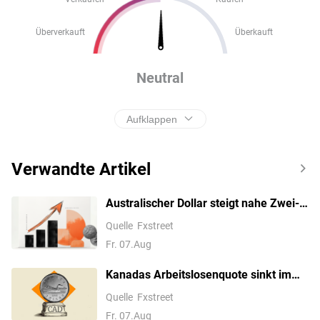
Überverkauft
Überkauft
Neutral
Aufklappen
Verwandte Artikel
Australischer Dollar steigt nahe Zwei-
Monats-Hochs, da NFP ins Negative
Quelle
Fxstreet
dreht
Fr. 07.Aug
Kanadas Arbeitslosenquote sinkt im
Juli auf 6,4%
Quelle
Fxstreet
Fr. 07.Aug