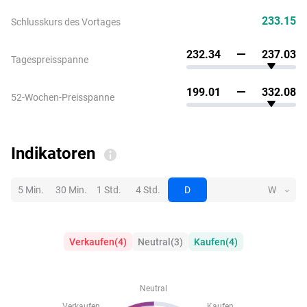
233.15
Schlusskurs des Vortages
232.34
237.03
Tagespreisspanne
199.01
332.08
52-Wochen-Preisspanne
Indikatoren
5 Min.
30 Min.
1 Std.
4 Std.
D
W
Verkaufen
(
4
)
Neutral
(
3
)
Kaufen
(
4
)
Neutral
Verkaufen
Kaufen