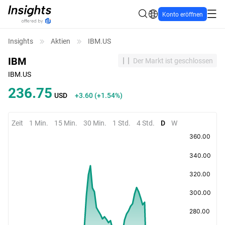
Konto eröffnen
Insights
Aktien
IBM.US
IBM
Der Markt ist geschlossen
IBM.US
236.75
USD
+3.60
(
+1.54%
)
Zeit
1 Min.
15 Min.
30 Min.
1 Std.
4 Std.
D
W