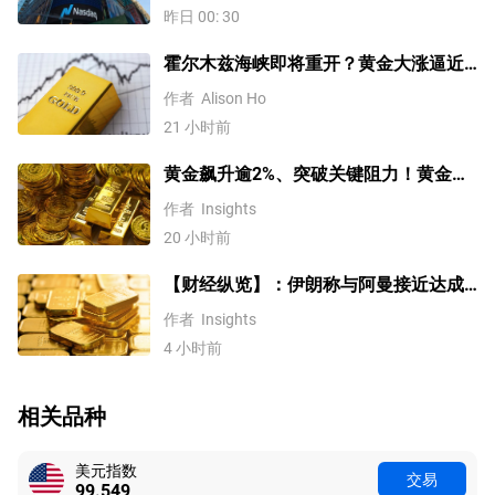
历史新高！
昨日 00: 30
霍尔木兹海峡即将重开？黄金大涨逼近
4200美元！原油价格3连跌
作者
Alison Ho
21 小时前
黄金飙升逾2%、突破关键阻力！黄金、
WTI原油、美元指数、纳指100指数技术
作者
Insights
分析
20 小时前
【财经纵览】：伊朗称与阿曼接近达成
协议，黄金涨超200美元、WTI原油三连
作者
Insights
跌，道指续创历史新高！
4 小时前
相关品种
美元指数
交易
99.552