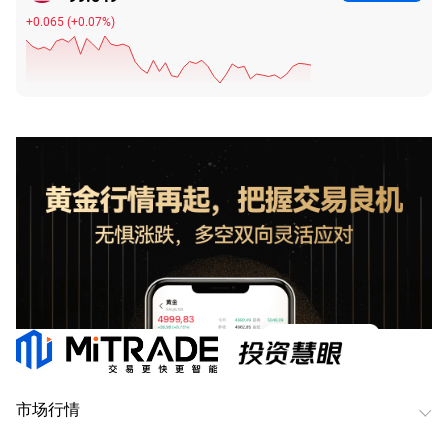
+0.068
(
+0.07%
)
市场行情