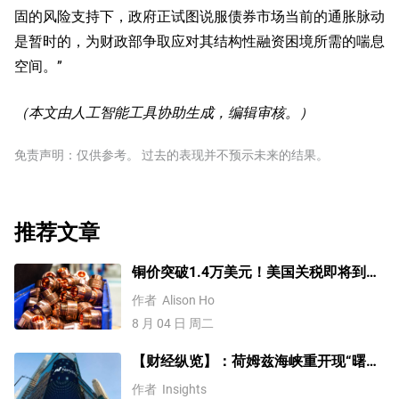
固的风险支持下，政府正试图说服债券市场当前的通胀脉动
是暂时的，为财政部争取应对其结构性融资困境所需的喘息
空间。”
（本文由人工智能工具协助生成，编辑审核。）
免责声明：仅供参考。 过去的表现并不预示未来的结果。
推荐文章
铜价突破1.4万美元！美国关税即将到
来？未来会再创新高吗？
作者
Alison Ho
8 月 04 日 周二
【财经纵览】：荷姆兹海峡重开现“曙
光”、WTI原油重挫逾6%，道指、标普创
作者
Insights