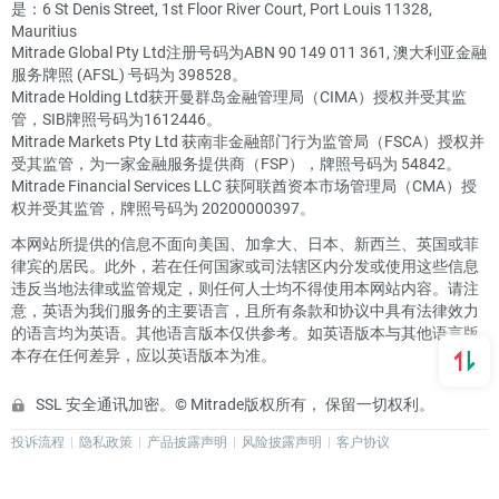
是：6 St Denis Street, 1st Floor River Court, Port Louis 11328,
Mauritius
Mitrade Global Pty Ltd注册号码为ABN 90 149 011 361, 澳大利亚金融
服务牌照 (AFSL) 号码为 398528。
Mitrade Holding Ltd获开曼群岛金融管理局（CIMA）授权并受其监
管，SIB牌照号码为1612446。
Mitrade Markets Pty Ltd 获南非金融部门行为监管局（FSCA）授权并
受其监管，为一家金融服务提供商（FSP），牌照号码为 54842。
Mitrade Financial Services LLC 获阿联酋资本市场管理局（CMA）授
权并受其监管，牌照号码为 20200000397。
本网站所提供的信息不面向美国、加拿大、日本、新西兰、英国或菲
律宾的居民。此外，若在任何国家或司法辖区内分发或使用这些信息
违反当地法律或监管规定，则任何人士均不得使用本网站内容。请注
意，英语为我们服务的主要语言，且所有条款和协议中具有法律效力
的语言均为英语。其他语言版本仅供参考。如英语版本与其他语言版
本存在任何差异，应以英语版本为准。
SSL 安全通讯加密。© Mitrade版权所有， 保留一切权利。
投诉流程
隐私政策
产品披露声明
风险披露声明
客户协议