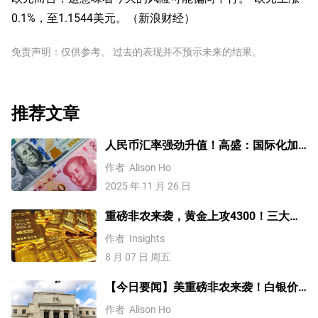
0.1%，至1.1544美元。（新浪财经）
免责声明：仅供参考。 过去的表现并不预示未来的结果。
推荐文章
人民币汇率强劲升值！高盛：国际化加
速，2026年人民币兑美元升至6.85
作者
Alison Ho
2025 年 11 月 26 日
重磅非农来袭，黄金上攻4300！三大因
素预示金价升势有望延续
作者
Insights
8 月 07 日 周五
【今日要闻】美重磅非农来袭！白银价
格涨4%，黄金创一个多月新高
作者
Alison Ho