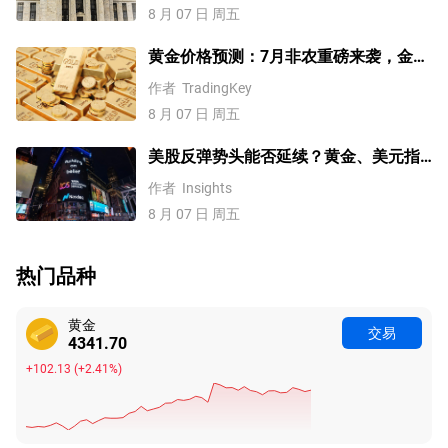
8 月 07 日 周五
黄金价格预测：7月非农重磅来袭，金价
站上4300美元后还能涨吗？
作者
TradingKey
8 月 07 日 周五
美股反弹势头能否延续？黄金、美元指
数、费半指数、纳指100技术分析
作者
Insights
8 月 07 日 周五
热门品种
黄金
交易
4341.70
+102.13
(
+2.41%
)