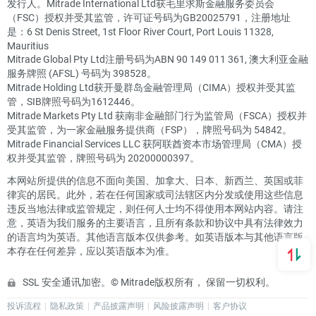
发行人。Mitrade International Ltd获毛里求斯金融服务委员会
（FSC）授权并受其监管，许可证号码为GB20025791，注册地址
是：6 St Denis Street, 1st Floor River Court, Port Louis 11328,
Mauritius
Mitrade Global Pty Ltd注册号码为ABN 90 149 011 361, 澳大利亚金融
服务牌照 (AFSL) 号码为 398528。
Mitrade Holding Ltd获开曼群岛金融管理局（CIMA）授权并受其监
管，SIB牌照号码为1612446。
Mitrade Markets Pty Ltd 获南非金融部门行为监管局（FSCA）授权并
受其监管，为一家金融服务提供商（FSP），牌照号码为 54842。
Mitrade Financial Services LLC 获阿联酋资本市场管理局（CMA）授
权并受其监管，牌照号码为 20200000397。
本网站所提供的信息不面向美国、加拿大、日本、新西兰、英国或菲
律宾的居民。此外，若在任何国家或司法辖区内分发或使用这些信息
违反当地法律或监管规定，则任何人士均不得使用本网站内容。请注
意，英语为我们服务的主要语言，且所有条款和协议中具有法律效力
的语言均为英语。其他语言版本仅供参考。如英语版本与其他语言版
本存在任何差异，应以英语版本为准。
SSL 安全通讯加密。© Mitrade版权所有， 保留一切权利。
投诉流程
隐私政策
产品披露声明
风险披露声明
客户协议