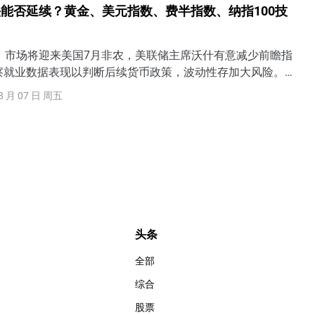
能否延续？黄金、美元指数、费半指数、纳指100技
就业报告。从
日）市场将迎来美国7月非农，美联储主席沃什有意减少前瞻指
察就业数据表现以判断后续货币政策，波动性存加大风险。若
疲软，美联储9月加息可能性将下降，但若就业、薪资显著强于
8 月 07 日 周五
或将提高9月加息概率，还可能定价美联储行动过晚（too
险。需警惕美债收益率上升将令美股面临抛售风险。
头条
全部
综合
股票