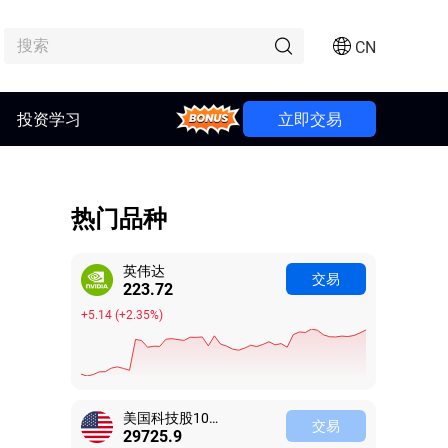
CN
Bonus
投资学习
立即交易
热门品种
英伟达
交易
223.72
+5.14
(
+2.35%
)
美国科技股100指数
交易
29725.9