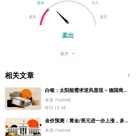
卖出
买入
超卖
超买
卖出
展开
相关文章
白银：太阳能需求逆风显现 – 德国商业
银行
来源
Fxstreet
昨日 13: 48
金价预测：黄金/美元进一步上涨，多头
瞄准 4380 美元区域
来源
Fxstreet