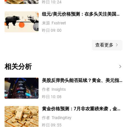
昨日 10: 24
纽元/美元价格预测：在多头关注美国非
农就业数据之际，盘整于0.5860/周低点
来源
Fxstreet
上方
昨日 09: 00
查看更多
相关分析
美股反弹势头能否延续？黄金、美元指
数、费半指数、纳指100技术分析
作者
Insights
昨日 10: 08
黄金价格预测：7月非农重磅来袭，金价
站上4300美元后还能涨吗？
作者
TradingKey
昨日 09: 55