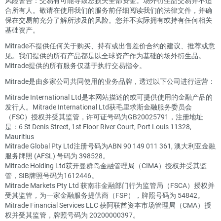
风险警告：交易有可能导致您损失全部资金。场外衍生品交易并不适
合所有人。敬请在使用我们的服务前仔细阅读我们的法律文件，并确
保在交易前充分了解所涉及的风险。您并不实际拥有或持有任何相关
基础资产。
Mitrade不提供任何关于购买、持有或出售差价合约的建议、推荐或意
见。我们提供的所有产品都是以全球资产作为基础的场外衍生品。
Mitrade提供的所有服务仅基于执行交易指令。
Mitrade是由多家公司共同使用的业务品牌，透过以下公司进行运营：
Mitrade International Ltd是本网站描述的或可提供使用的金融产品的
发行人。Mitrade International Ltd获毛里求斯金融服务委员会
（FSC）授权并受其监管，许可证号码为GB20025791，注册地址
是：6 St Denis Street, 1st Floor River Court, Port Louis 11328,
Mauritius
Mitrade Global Pty Ltd注册号码为ABN 90 149 011 361, 澳大利亚金融
服务牌照 (AFSL) 号码为 398528。
Mitrade Holding Ltd获开曼群岛金融管理局（CIMA）授权并受其监
管，SIB牌照号码为1612446。
Mitrade Markets Pty Ltd 获南非金融部门行为监管局（FSCA）授权并
受其监管，为一家金融服务提供商（FSP），牌照号码为 54842。
Mitrade Financial Services LLC 获阿联酋资本市场管理局（CMA）授
权并受其监管，牌照号码为 20200000397。