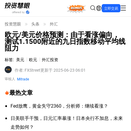
Bonus
立即交易
投资慧眼
头条
外汇
欧元/美元价格预测：由于看涨偏向，
测试1.1500附近的九日指数移动平均线
阻力
标签
:
美元
欧元
外汇投资
作者
:
FXStreet
更新于 2025-06-23 06:01
审核人
Mitrade
最热文章
Fed放鹰，黄金失守2360，分析师：继续看涨？
日美联手干预，日元汇率暴涨！日本央行不加息，未来
走势如何？