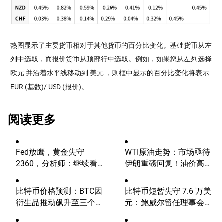
热图显示了主要货币相对于其他货币的百分比变化。基础货币从左
列中选取，而报价货币从顶部行中选取。例如，如果您从左列选择
欧元 并沿着水平线移动到 美元 ，则框中显示的百分比变化将表示
EUR (基数)/ USD (报价)。
阅读更多
Fed放鹰，黄金失守
WTI原油走势：市场亟待
2360，分析师：继续看
伊朗重磅回复！油价高波
涨？
动性有望延续
比特币价格预测：BTC因
比特币短暂失守 7.6 万美
衍生品推动飙升至三个月
元：鲍威尔留任理事会将
高点
压制涨势？