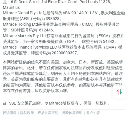
是：6 St Denis Street, 1st Floor River Court, Port Louis 11328,
Mauritius
Mitrade Global Pty Ltd注册号码为ABN 90 149 011 361, 澳大利亚金融
服务牌照 (AFSL) 号码为 398528。
Mitrade Holding Ltd获开曼群岛金融管理局（CIMA）授权并受其监
管，SIB牌照号码为1612446。
Mitrade Markets Pty Ltd 获南非金融部门行为监管局（FSCA）授权并
受其监管，为一家金融服务提供商（FSP），牌照号码为 54842。
Mitrade Financial Services LLC 获阿联酋资本市场管理局（CMA）授
权并受其监管，牌照号码为 20200000397。
本网站所提供的信息不面向美国、加拿大、日本、新西兰、英国或菲
律宾的居民。此外，若在任何国家或司法辖区内分发或使用这些信息
违反当地法律或监管规定，则任何人士均不得使用本网站内容。请注
意，英语为我们服务的主要语言，且所有条款和协议中具有法律效力
的语言均为英语。其他语言版本仅供参考。如英语版本与其他语言版
本存在任何差异，应以英语版本为准。
SSL 安全通讯加密。© Mitrade版权所有， 保留一切权利。
投诉流程
隐私政策
产品披露声明
风险披露声明
客户协议