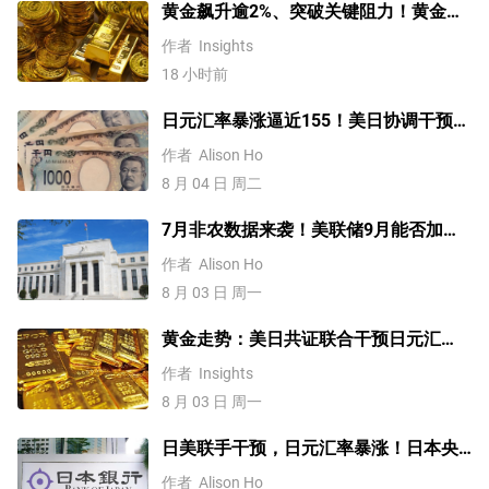
黄金飙升逾2%、突破关键阻力！黄金、
WTI原油、美元指数、纳指100指数技术
作者
Insights
分析
18 小时前
日元汇率暴涨逼近155！美日协调干预后
，未来上涨还是下跌？
作者
Alison Ho
8 月 04 日 周二
7月非农数据来袭！美联储9月能否加
息？黄金、美元行情一触即发
作者
Alison Ho
8 月 03 日 周一
黄金走势：美日共证联合干预日元汇
率、美元失守100！金价缘何难涨？
作者
Insights
8 月 03 日 周一
日美联手干预，日元汇率暴涨！日本央
行不加息，未来走势如何？
作者
Alison Ho