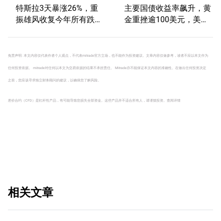
特斯拉3天暴涨26%，重
主要国债收益率飙升，黄
振雄风收复今年所有跌
金重挫逾100美元，美元
幅！后市继续看涨还是回
突破99.0！如何研判？
调？
免责声明: 本文内容仅代表作者个人观点，不代表mitrade官方立场，也不能作为投资建议。文章内容仅做参考，读者不应以本文作为
任何投资依据。 mitrade对任何以本文为交易依据的结果不承担责任。 Mitrade亦不能保证本文内容的准确性。在做出任何投资决定
之前，您应该寻求独立财务顾问的建议，以确保您了解风险。
差价合约（CFD）是杠杆性产品，有可能导致您损失全部资金。这些产品并不适合所有人，请谨慎投资。
查阅详情
相关文章