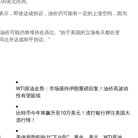
100美元区间。
mil表示，即使达成协议，油价仍可能有一定的上涨空间，因为
Tazawa也指出，油价可能仍将维持在高位。“由于美国的立场每天都在变
同点并达成和平协议。”
WTI原油走势：市场亟待伊朗重磅回复！油价高波动
性有望延续
比特币今年将飙升至10万美元！渣打银行押注美国大
选行情！
出
美伊局势影响力“下台阶”，黄金、美元、WTI原油、