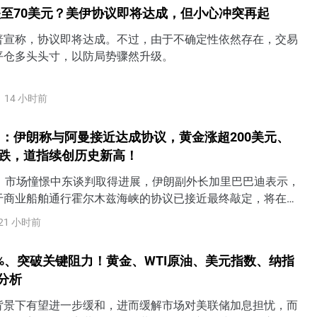
至70美元？美伊协议即将达成，但小心冲突再起
普宣称，协议即将达成。不过，由于不确定性依然存在，交易
平仓多头头寸，以防局势骤然升级。
14 小时前
：伊朗称与阿曼接近达成协议，黄金涨超200美元、
连跌，道指续创历史新高！
日）市场憧憬中东谈判取得进展，伊朗副外长加里巴巴迪表示，
于商业船舶通行霍尔木兹海峡的协议已接近最终敲定，将在霍
一种不同于过去60年的新通行模式。WTI原油进一步下探至
21 小时前
续创逾三周新低。黄金飙升逾4%，一举突破4200美元至日内高
美元，创六个月以来最大单日涨幅。VIX恐慌指数一度冲高逾
%、突破关键阻力！黄金、WTI原油、美元指数、纳指
吐全部涨幅，收跌超4%。
术分析
背景下有望进一步缓和，进而缓解市场对美联储加息担忧，而