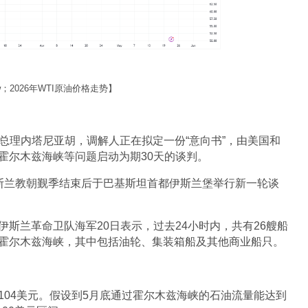
iew；2026年WTI原油价格走势】
列总理内塔尼亚胡，调解人正在拟定一份“意向书”，由美国和
霍尔木兹海峡等问题启动为期30天的谈判。
斯兰教朝觐季结束后于巴基斯坦首都伊斯兰堡举行新一轮谈
斯兰革命卫队海军20日表示，过去24小时内，共有26艘船
霍尔木兹海峡，其中包括油轮、集装箱船及其他商业船只。 
04美元。假设到5月底通过霍尔木兹海峡的石油流量能达到