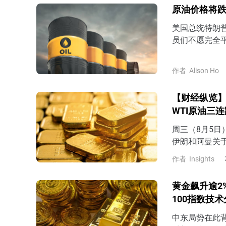
原油价格将跌
美国总统特朗
员们不愿完全
作者
Alison Ho
【财经纵览】
WTI原油三
周三（8月5
伊朗和阿曼关
尔木兹海峡建立
作者
Insights
74.2美元，
位4267.8
黄金飙升逾2
11%，最终回
100指数技
中东局势在此