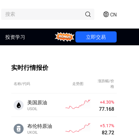
CN
投资学习
Bonus
立即交易
实时行情报价
涨跌幅/价
名称/代码
走势图
格
美国原油
+4.30%
77.168
USOIL
布伦特原油
+5.17%
82.72
UKOIL