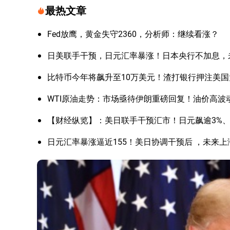
最热文章
Fed放鹰，黄金失守2360，分析师：继续看涨？
日美联手干预，日元汇率暴涨！日本央行不加息，
比特币今年将飙升至10万美元！渣打银行押注美
WTI原油走势：市场亟待伊朗重磅回复！油价高波
【财经纵览】：美日联手干预汇市！日元飙逾3%、美
日元汇率暴涨逼近155！美日协调干预后 ，未来