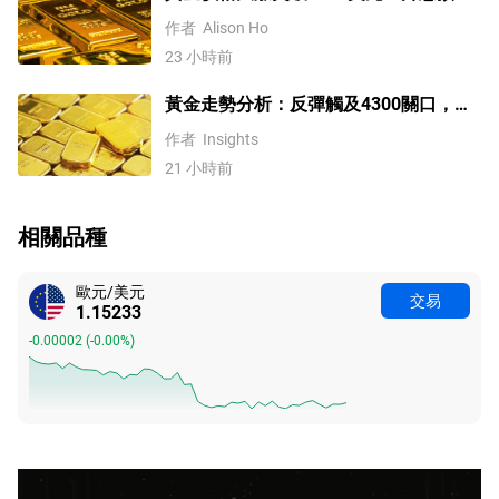
降溫疊加央行購金，未來持續漲？
作者
Alison Ho
23 小時前
黃金走勢分析：反彈觸及4300關口，
「雙底」確立劍指這一目標！
作者
Insights
21 小時前
相關品種
歐元/美元
交易
1.15233
-0.00002
(
-0.00%
)