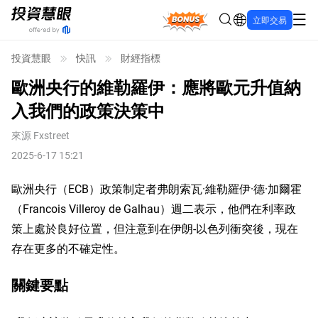
Bonus
立即交易
投資慧眼
快訊
財經指標
歐洲央行的維勒羅伊：應將歐元升值納
入我們的政策決策中
來源
Fxstreet
2025-6-17 15:21
歐洲央行（ECB）政策制定者弗朗索瓦·維勒羅伊·德·加爾霍
（Francois Villeroy de Galhau）週二表示，他們在利率政
策上處於良好位置，但注意到在伊朗-以色列衝突後，現在
存在更多的不確定性。
關鍵要點