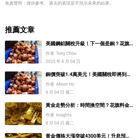
它們提供流動性，而在QT中，歐洲央行停止購買更多債
免責聲明：僅供參考。 過去的表現並不預示未來的結果。
年通脹持續低迷期間以及新冠肺炎大流行期間都使用了這
券，並停止將其持有的到期債券本金進行再投資。這通常
種方法。」
對歐元有利(或看漲)。
推薦文章
美國鋼鋁關稅升級！下一個是銅？花旗
這樣說
作者
Tony Chou
2025 年 6 月 04 日
銅價突破1.4萬美元！美國關稅即將到
來？未來會再創新高嗎？
作者
Alison Ho
8 月 04 日 週二
黃金走勢分析：時間換空間？花旗料金
價四季度上探4500
作者
Insights
8 月 04 日 週二
黃金價格大漲突破4300美元！升息預期