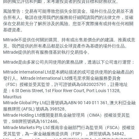
師的獨立評估和判斷，未考慮投資者的投資目標和財務狀況。
風險警告：交易有可能導致您損失全部資金。場外衍生品交易並不適
合所有人。敬請在使用我們的服務前仔細閱讀我們的法律文件，並確
保在交易前充分了解所涉及的風險。您並不實際擁有或持有任何相關
基礎資產。
Mitrade不提供任何關於購買、持有或出售差價合約的建議、推薦或意
見。我們提供的所有產品都是以全球資產作為基礎的場外衍生品。
Mitrade提供的所有服務僅基於執行交易指令。
Mitrade是由多家公司共同使用的業務品牌，透過以下公司進行運營：
Mitrade International Ltd是本網站描述的或可提供使用的金融產品的
發行人。Mitrade International Ltd獲毛里求斯金融服務委員會
（FSC）授權並受其監管，許可證號碼為GB20025791，註冊地址
是：6 St Denis Street, 1st Floor River Court, Port Louis 11328,
Mauritius
Mitrade Global Pty Ltd註冊號碼為ABN 90 149 011 361, 澳大利亞金融
服務牌照 (AFSL) 號碼為 398528。
Mitrade Holding Ltd獲開曼群島金融管理局（CIMA）授權並受其監
管，SIB牌照號碼為1612446。
Mitrade Markets Pty Ltd 獲南非金融部門行為監管局（FSCA）授權並
受其監管，為一家金融服務提供商（FSP），牌照號碼為 54842。