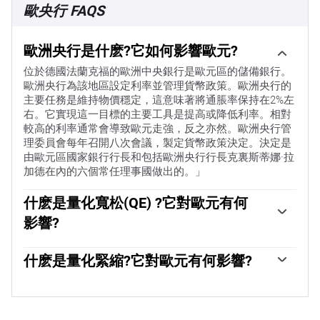
歐央行 FAQS
歐洲央行是什麽?它如何影響歐元?
位於德國法蘭克福的歐洲中央銀行是歐元區的儲備銀行。
歐洲央行為該地區設定利率並管理貨幣政策。歐洲央行的
主要任務是維持物價穩定，這意味著將通脹率保持在2%左
右。它實現這一目標的主要工具是提高或降低利率。相對
較高的利率通常會導致歐元走強，反之亦然。歐洲央行管
理委員會每年召開八次會議，製定貨幣政策決定。決定是
由歐元區國家銀行行長和包括歐洲央行行長克裏斯蒂娜·拉
加德在內的六個常任理事國做出的。」
什麽是量化寬松(QE) ?它對歐元有何
影響?
「在極端情況下，歐洲央行可以實施一種叫做量化寬松的
政策工具。量化寬松是指歐洲央行印製歐元，然後用這些
什麽是量化緊縮?它對歐元有何影響?
歐元從銀行和其他金融機構購買資產——通常是政府債券
量化緊縮(QT)是量化寬松的反面。它是在量化寬松之後，
或公司債券。量化寬松通常會導致歐元走弱。當僅僅降低
當經濟正在復蘇，通脹開始上升時進行的。在量化寬松
利率不太可能實現價格穩定的目標時，量化寬松是最後的
中，歐洲央行(ECB)從金融機構購買政府和公司債券，為
手段。歐洲央行在2009年至2011年的金融危機期間、2015