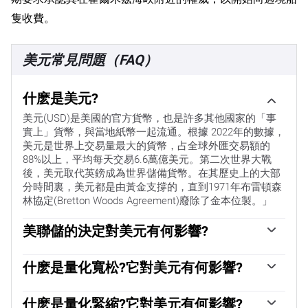
隻收費。
美元常見問題（FAQ）
什麽是美元?
美元(USD)是美國的官方貨幣，也是許多其他國家的「事
實上」貨幣，與當地紙幣一起流通。根據 2022年的數據，
美元是世界上交易量最大的貨幣，占全球外匯交易額的
88%以上，平均每天交易6.6萬億美元。第二次世界大戰
後，美元取代英鎊成為世界儲備貨幣。在其歷史上的大部
分時間裏，美元都是由黃金支撐的，直到1971年布雷頓森
林協定(Bretton Woods Agreement)廢除了金本位製。」
美聯儲的決定對美元有何影響?
「影響美元價值的最重要的單一因素是貨幣政策，這是由
美聯儲(Fed)決定的。美聯儲有兩項任務:實現物價穩定(控
什麽是量化寬松?它對美元有何影響?
製通脹)和促進充分就業。它實現這兩個目標的主要工具是
在極端情況下，美聯儲還可以印更多美元，實施量化寬松
調整利率。當物價上漲過快，通貨膨脹率高於美聯儲2%的
政策。量化寬松是美聯儲在陷入困境的金融體系中大幅增
什麽是量化緊縮?它對美元有何影響?
目標時，美聯儲將加息，這有助於美元升值。當通貨膨脹