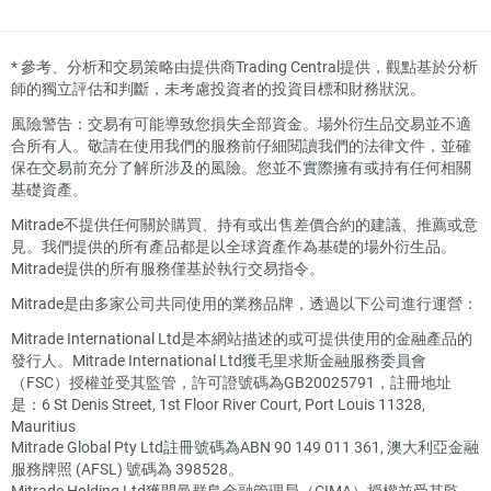
*
參考、分析和交易策略由提供商Trading Central提供，觀點基於分析
師的獨立評估和判斷，未考慮投資者的投資目標和財務狀況。
風險警告：交易有可能導致您損失全部資金。場外衍生品交易並不適
合所有人。敬請在使用我們的服務前仔細閱讀我們的法律文件，並確
保在交易前充分了解所涉及的風險。您並不實際擁有或持有任何相關
基礎資產。
Mitrade不提供任何關於購買、持有或出售差價合約的建議、推薦或意
見。我們提供的所有產品都是以全球資產作為基礎的場外衍生品。
Mitrade提供的所有服務僅基於執行交易指令。
Mitrade是由多家公司共同使用的業務品牌，透過以下公司進行運營：
Mitrade International Ltd是本網站描述的或可提供使用的金融產品的
發行人。Mitrade International Ltd獲毛里求斯金融服務委員會
（FSC）授權並受其監管，許可證號碼為GB20025791，註冊地址
是：6 St Denis Street, 1st Floor River Court, Port Louis 11328,
Mauritius
Mitrade Global Pty Ltd註冊號碼為ABN 90 149 011 361, 澳大利亞金融
服務牌照 (AFSL) 號碼為 398528。
Mitrade Holding Ltd獲開曼群島金融管理局（CIMA）授權並受其監