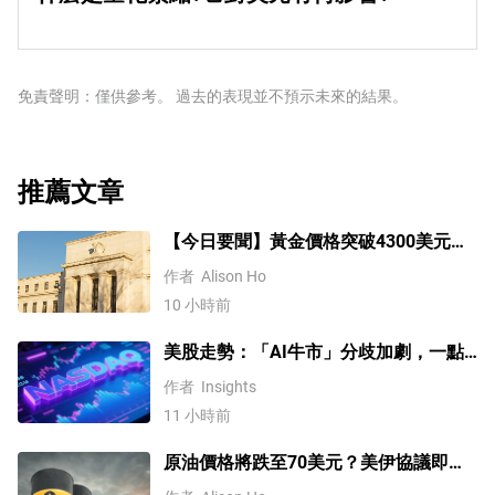
加信貸流動的過程。這是一種非標準的政策措施，用於信
率低於2%或失業率過高時，美聯儲可能會降低利率，這將
量化緊縮(QT)是一個相反的過程，即美聯儲停止從金融機
貸枯竭，因為銀行不願相互放貸(出於對交易對手違約的擔
給美元帶來壓力。」
構購買債券，不再將其持有的到期債券的本金再投資於新
憂)。當僅僅降低利率不太可能達到必要的效果時，這是最
的購買。這通常對美元有利。
後的手段。這是美聯儲在2008年金融危機期間對抗信貸緊
免責聲明：僅供參考。 過去的表現並不預示未來的結果。
縮的首選武器。它涉及到美聯儲印刷更多的美元，並用這
些美元主要從金融機構購買美國政府債券。量化寬松通常
會導致美元走軟。」
推薦文章
【今日要聞】黃金價格突破4300美元，
比特幣逼近6.5萬，關注伊朗談判
作者
Alison Ho
10 小時前
美股走勢：「AI牛市」分歧加劇，一點
或預示中期調整難以避免？
作者
Insights
11 小時前
原油價格將跌至70美元？美伊協議即將
達成，但小心衝突再起