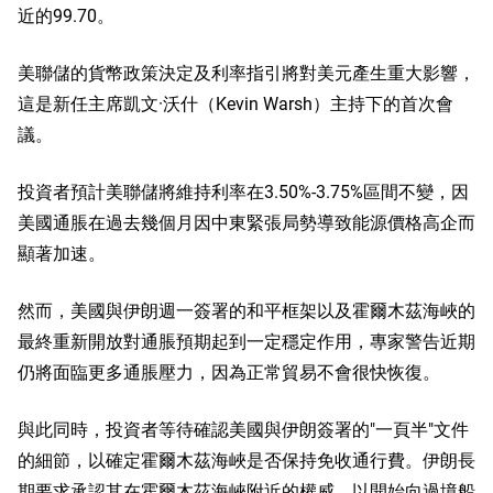
近的99.70。
美聯儲的貨幣政策決定及利率指引將對美元產生重大影響，
這是新任主席凱文·沃什（Kevin Warsh）主持下的首次會
議。
投資者預計美聯儲將維持利率在3.50%-3.75%區間不變，因
美國通脹在過去幾個月因中東緊張局勢導致能源價格高企而
顯著加速。
然而，美國與伊朗週一簽署的和平框架以及霍爾木茲海峽的
最終重新開放對通脹預期起到一定穩定作用，專家警告近期
仍將面臨更多通脹壓力，因為正常貿易不會很快恢復。
與此同時，投資者等待確認美國與伊朗簽署的"一頁半"文件
的細節，以確定霍爾木茲海峽是否保持免收通行費。伊朗長
期要求承認其在霍爾木茲海峽附近的權威，以開始向過境船