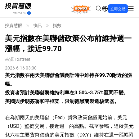
Bonus
立即交易
投資慧眼
快訊
指數
美元指數在美聯儲政策公布前維持週一
漲幅，接近99.70
來源
Fxstreet
2026-6-16 03:00
美元指數在兩天美聯儲會議倒計時中維持在99.70附近的漲
幅。
投資者預計美聯儲將維持利率在3.50%-3.75%區間不變。
美國與伊朗簽署和平框架，限制德黑蘭製造核武器。
在為期兩天的美聯儲（Fed）貨幣政策會議開始前，美元
（USD）堅挺交易，接近週一的高點。截至發稿，追蹤美元
兌六種主要貨幣價值的美元指數（DXY）維持在週一漲幅附