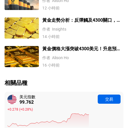
作者
Alison Ho
12 小時前
黃金走勢分析：反彈觸及4300關口，
「雙底」確立劍指這一目標！
作者
Insights
14 小時前
黃金價格大漲突破4300美元！升息預期
降溫疊加央行購金，未來持續漲？
作者
Alison Ho
16 小時前
相關品種
美元指數
交易
99.762
+0.278
(
+0.28%
)