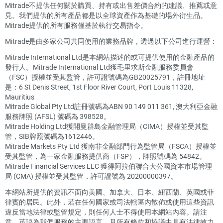
Mitrade不提供任何關於購買、持有或出售差價合約的建議、推薦或意
見。我們提供的所有產品都是以全球資產作為基礎的場外衍生品。
Mitrade提供的所有服務僅基於執行交易指令。
Mitrade是由多家公司共同使用的業務品牌，透過以下公司進行運營：
Mitrade International Ltd是本網站描述的或可提供使用的金融產品的
發行人。Mitrade International Ltd獲毛里求斯金融服務委員會
（FSC）授權並受其監管，許可證號碼為GB20025791，註冊地址
是：6 St Denis Street, 1st Floor River Court, Port Louis 11328,
Mauritius
Mitrade Global Pty Ltd註冊號碼為ABN 90 149 011 361, 澳大利亞金融
服務牌照 (AFSL) 號碼為 398528。
Mitrade Holding Ltd獲開曼群島金融管理局（CIMA）授權並受其監
管，SIB牌照號碼為1612446。
Mitrade Markets Pty Ltd 獲南非金融部門行為監管局（FSCA）授權並
受其監管，為一家金融服務提供商（FSP），牌照號碼為 54842。
Mitrade Financial Services LLC 獲得阿拉伯聯合大公國資本市場管理
局 (CMA) 授權並受其監管，許可證號為 20200000397。
本網站所提供的資訊不面向美國、加拿大、日本、紐西蘭、英國或菲
律賓的居民。此外，若在任何國家或司法轄區內散佈或使用這些資訊
違反當地法律或監管規定，則任何人士不得使用本網站內容。請注
意，英語為我們服務的主要語言，且所有條款和協議中具有法律效力