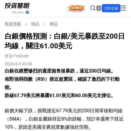
Bonus
立即交易
投資慧眼
快訊
商品
白銀價格預測：白銀/美元暴跌至200日
均線，關注61.00美元
來源
Fxstreet
2026-6-5 20:09
白銀在經歷慘烈的週度拋售後暴跌，逼近200日均線。
相對強弱指數（RSI）接近超賣區，確認了激烈的下行動
能。
跌破67.79美元將暴露61.01美元和60.00美元支撐位。
銀價大幅下跌，挑戰接近67.79美元的200日簡單移動均線
（SMA），白銀金屬錄得近8%的跌幅，預計本週將下跌近
10%，原因是美國非農就業數據強於預期。