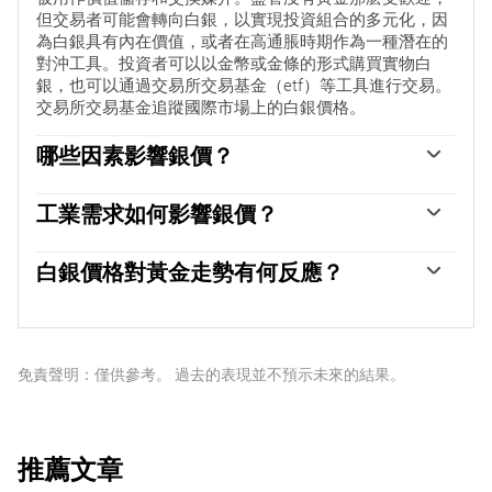
但交易者可能會轉向白銀，以實現投資組合的多元化，因
為白銀具有內在價值，或者在高通脹時期作為一種潛在的
對沖工具。投資者可以以金幣或金條的形式購買實物白
銀，也可以通過交易所交易基金（etf）等工具進行交易。
交易所交易基金追蹤國際市場上的白銀價格。
哪些因素影響銀價？
銀價可能會受到多種因素的影響。地緣政治不穩定或對經
濟深度衰退的擔憂，可能使白銀價格因其避險地位而上
工業需求如何影響銀價？
漲，盡管其上漲幅度不及黃金。作為一種無收益資產，白
銀被廣泛應用於工業，特別是在電子或太陽能等領域，因
銀往往會隨著利率的降低而上漲。它的變動還取決於美元
為它是所有金屬中導電性最高的金屬之一，比銅和金還要
白銀價格對黃金走勢有何反應？
（USD）的表現，因為資產是以美元（XAG/USD）定價
高。需求的激增可能會提高價格，而需求的下降往往會降
的。美元走強往往會抑製銀價上漲，而美元走弱則可能會
白銀價格往往跟隨黃金的走勢。當金價上漲時，白銀通常
低價格。美國、中國和印度經濟的動態也可能導致價格波
推高銀價。其他因素，如投資需求、采礦供應（白銀比黃
也會隨之上漲，因為它們作為避險資產的地位是相似的。
動：對於美國，尤其是中國，它們的大型工業部門在各種
金豐富得多）和回收率也會影響價格。
黃金/白銀比率顯示了等於一盎司黃金價值所需的白銀盎司
工藝中使用白銀；在印度，消費者對黃金珠寶的需求也在
數，可能有助於確定兩種金屬之間的相對估值。一些投資
免責聲明：僅供參考。 過去的表現並不預示未來的結果。
決定金價方面發揮了關鍵作用。
者可能認為高比率是白銀被低估或黃金被高估的一個指
標。相反，較低的比率可能表明黃金相對於白銀被低估
了。
推薦文章