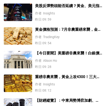
美股反彈勢頭能否延續？黃金、美元指
數、費半指數、納指100技術分析
作者
Insights
昨日 09: 59
黃金價格預測：7月非農重磅來襲，金價
站上4300美元後還能漲嗎？
作者
TradingKey
昨日 09: 54
【今日要聞】美重磅非農來襲！白銀價
格漲4%，黃金創一個多月新高
作者
Alison Ho
昨日 09: 28
重磅非農來襲，黃金上攻4300！三大因
素預示金價升勢有望延續
作者
Insights
昨日 08: 12
【財經縱覽】：中東局勢博弈加劇、
WTI原油漲超4%，10年期美債殖利率、