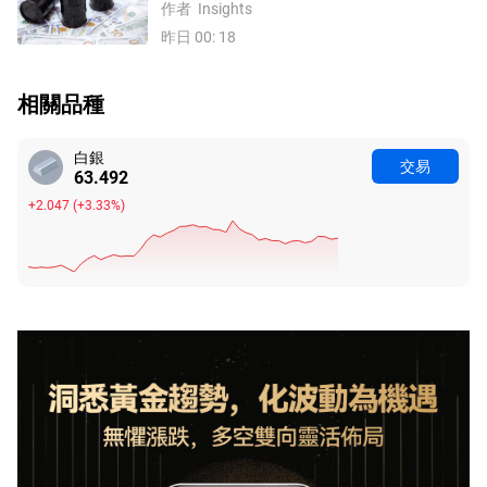
作者
Insights
美元反彈，道指終結五連漲！
昨日 00: 18
相關品種
白銀
交易
63.492
+2.047
(
+3.33%
)