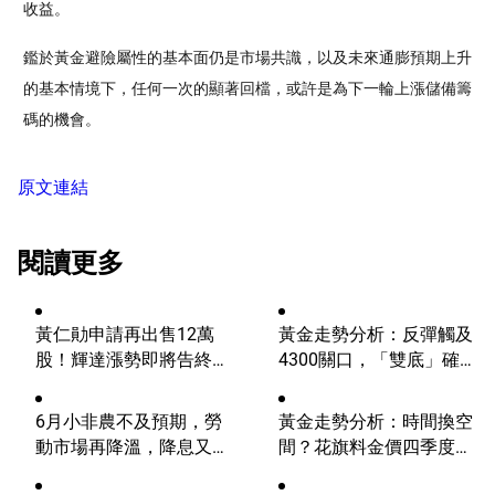
收益。
鑑於黃金避險屬性的基本面仍是市場共識，以及未來通膨預期上升
的基本情境下，任何一次的顯著回檔，或許是為下一輪上漲儲備籌
碼的機會。
原文連結
閱讀更多
黃仁勛申請再出售12萬
黃金走勢分析：反彈觸及
股！輝達漲勢即將告終？
4300關口，「雙底」確立
AI浪潮將迎來轉折？
劍指這一目標！
6月小非農不及預期，勞
黃金走勢分析：時間換空
動市場再降溫，降息又邁
間？花旗料金價四季度上
進一步？
探4500