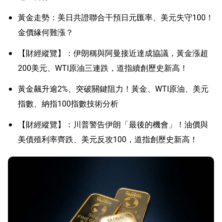
黃金走勢：美日共證聯合干預日元匯率、美元失守100！
金價緣何難漲？
【財經縱覽】：伊朗稱與阿曼接近達成協議，黃金漲超
200美元、WTI原油三連跌，道指續創歷史新高！
黃金飆升逾2%、突破關鍵阻力！黃金、WTI原油、美元
指數、納指100指數技術分析
【財經縱覽】：川普警告伊朗「最後的機會」！油價與
美債殖利率齊跌、美元反攻100，道指創歷史新高！