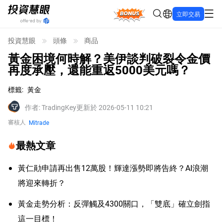
Bonus
立即交易
投資慧眼
頭條
商品
黃金困境何時解？美伊談判破裂令金價
再度承壓，還能重返5000美元嗎？
標籤
:
黃金
作者
:
TradingKey
更新於 2026-05-11 10:21
審核人
Mitrade
最熱文章
黃仁勛申請再出售12萬股！輝達漲勢即將告終？AI浪潮
將迎來轉折？
黃金走勢分析：反彈觸及4300關口，「雙底」確立劍指
這一目標！