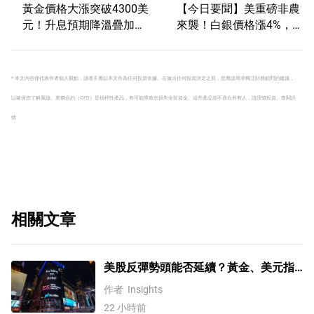
黃金價格大漲突破4300美
【今日要聞】美重磅非農
元！升息預期降溫疊加央
來襲！白銀價格漲4%，
行購金，未來持續漲？
黃金創一個多月新高
* 本文內容僅代表作者個人觀點，讀者不應以本文作為任何投資依據。在做出任何投資決定之前，您應該尋求獨立財務顧問的建議，
以確保您了解風險。
差價合約（CFD）是槓桿性產品，有可能導致您損失全部資金。這些產品並不適合所有人，請謹慎投資。
查閱詳
情
相關文章
美股反彈勢頭能否延續？黃金、美元指
數、費半指數、納指100技術分析
作者
Insights
22 小時前