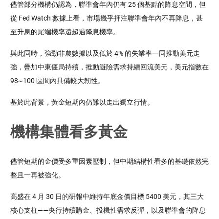
儘管部分機構仍認為，聯準會年內仍有 25 個基點的降息空間，但
從 Fed Watch 數據上看，市場幾乎押注聯準會年內不再降息，甚
至升息的尾端機率遠超過降息機率。
與此同時，強勁非農數據以及低於 4% 的失業率一同推動美元走
強，疊加中東僵局持續，推動避險需求持續回流美元，美元指數在 
98~100 區間內具備較大韌性。
基於此背景，黃金短期內仍難以走出獨立行情。
機構集體看多黃金
儘管短期的金價受多重因素壓制，但中期結構性看多的基礎依然完
整且一再被強化。
高盛在 4 月 30 日的研報中維持年底金價目標 5400 美元，其三大
核心支柱——央行持續購金、投機性需求反彈，以及聯準會的降息