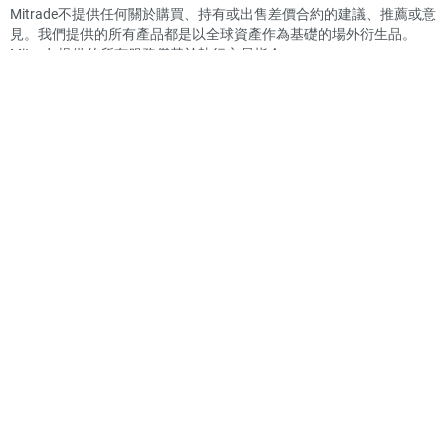
Mitrade不提供任何關於購買、持有或出售差價合約的建議、推薦或意
見。我們提供的所有產品都是以全球資產作為基礎的場外衍生品。
Mitrade提供的所有服務僅基於執行交易指令。
Mitrade是由多家公司共同使用的業務品牌，透過以下公司進行運營：
Mitrade International Ltd是本網站描述的或可提供使用的金融產品的
發行人。Mitrade International Ltd獲毛里求斯金融服務委員會
（FSC）授權並受其監管，許可證號碼為GB20025791，註冊地址
是：6 St Denis Street, 1st Floor River Court, Port Louis 11328,
Mauritius
Mitrade Global Pty Ltd註冊號碼為ABN 90 149 011 361, 澳大利亞金融
服務牌照 (AFSL) 號碼為 398528。
Mitrade Holding Ltd獲開曼群島金融管理局（CIMA）授權並受其監
管，SIB牌照號碼為1612446。
Mitrade Markets Pty Ltd 獲南非金融部門行為監管局（FSCA）授權並
受其監管，為一家金融服務提供商（FSP），牌照號碼為 54842。
Mitrade Financial Services LLC 獲得阿拉伯聯合大公國資本市場管理
局 (CMA) 授權並受其監管，許可證號為 20200000397。
本網站所提供的資訊不面向美國、加拿大、日本、紐西蘭、英國或菲
律賓的居民。此外，若在任何國家或司法轄區內散佈或使用這些資訊
違反當地法律或監管規定，則任何人士不得使用本網站內容。請注