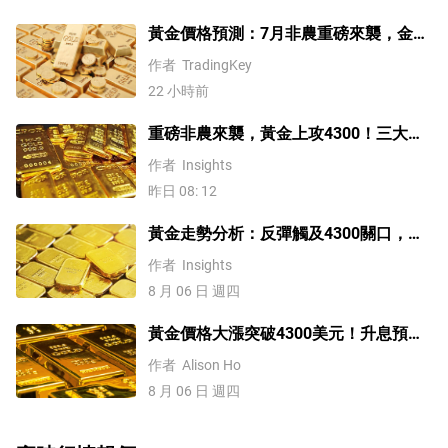
黃金價格預測：7月非農重磅來襲，金價
站上4300美元後還能漲嗎？
作者
TradingKey
22 小時前
重磅非農來襲，黃金上攻4300！三大因
素預示金價升勢有望延續
作者
Insights
昨日 08: 12
黃金走勢分析：反彈觸及4300關口，
「雙底」確立劍指這一目標！
作者
Insights
8 月 06 日 週四
黃金價格大漲突破4300美元！升息預期
降溫疊加央行購金，未來持續漲？
作者
Alison Ho
8 月 06 日 週四