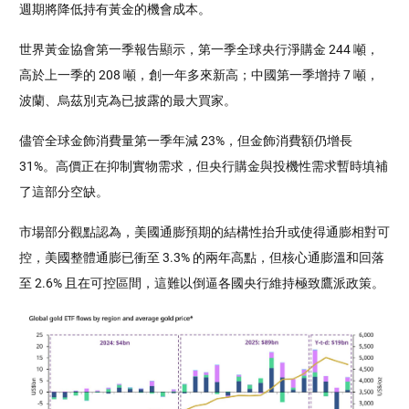
週期將降低持有黃金的機會成本。
世界黃金協會第一季報告顯示，第一季全球央行淨購金 244 噸，
高於上一季的 208 噸，創一年多來新高；中國第一季增持 7 噸，
波蘭、烏茲別克為已披露的最大買家。
儘管全球金飾消費量第一季年減 23%，但金飾消費額仍增長 
31%。高價正在抑制實物需求，但央行購金與投機性需求暫時填補
了這部分空缺。
市場部分觀點認為，美國通膨預期的結構性抬升或使得通膨相對可
控，美國整體通膨已衝至 3.3% 的兩年高點，但核心通膨溫和回落
至 2.6% 且在可控區間，這難以倒逼各國央行維持極致鷹派政策。