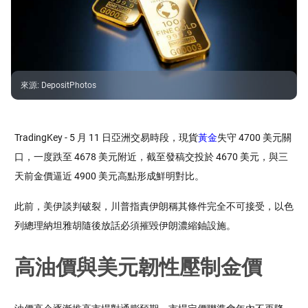
來源
:
DepositPhotos
TradingKey - 5 月 11 日亞洲交易時段，現貨
黃金
失守 4700 美元關
口，一度跌至 4678 美元附近，截至發稿交投於 4670 美元，與三
天前金價逼近 4900 美元高點形成鮮明對比。
此前，美伊談判破裂，川普指責伊朗稱其條件完全不可接受，以色
列總理納坦雅胡隨後放話必須摧毀伊朗濃縮鈾設施。
高油價與美元韌性壓制金價