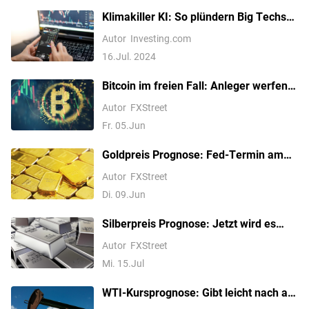
Klimakiller KI: So plündern Big Techs
unsere Energiereserven
Autor
Investing.com
16.Jul. 2024
Bitcoin im freien Fall: Anleger werfen
das Handtuch
Autor
FXStreet
Fr. 05.Jun
Goldpreis Prognose: Fed-Termin am
17. Juni als Kurstreiber
Autor
FXStreet
Di. 09.Jun
Silberpreis Prognose: Jetzt wird es
gefährlich – warum Silber vor dem
Autor
FXStreet
nächsten Rutsch stehen könnte
Mi. 15.Jul
WTI-Kursprognose: Gibt leicht nach auf
nahe 74,50 USD, bärische Tendenz