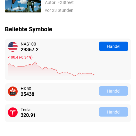
Autor
FXStreet
unter dem 100-Tage-SMA intakt
vor 23 Stunden
Beliebte Symbole
NAS100
Handel
29367.2
-100.4
(
-0.34%
)
HK50
Handel
25438
Tesla
Handel
320.91