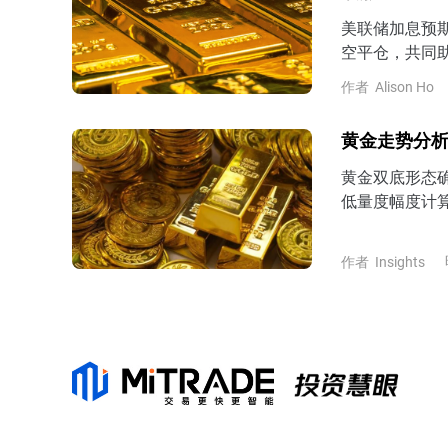
美联储加息预期
空平仓，共同
作者
Alison Ho
黄金走势分析
黄金双底形态确
低量度幅度计算
4200美元上
进一步反弹挑战
作者
Insights