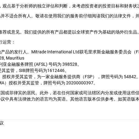
ral提供，观点基于分析师的独立评估和判断，未考虑投资者的投资目标和财务状
易并不适合所有人。敬请在使用我们的服务前仔细阅读我们的法律文件，
、推荐或意见。我们提供的所有产品都是以全球资产作为基础的场外衍生品。M
行运营：
用的金融产品的发行人。Mitrade International Ltd获毛里求斯金融服
28, Mauritius
1, 澳大利亚金融服务牌照 (AFSL) 号码为 398528。
并受其监管，SIB牌照号码为1612446。
局（FSCA）授权并受其监管，为一家金融服务提供商（FSP），牌照号码为 54842
管理局（CMA）授权并受其监管，牌照号码为 20200000397。
英国或菲律宾的居民。此外，若在任何国家或司法辖区内分发或使用这些
协议中具有法律效力的语言均为英语。其他语言版本仅供参考。如英语版
。
议