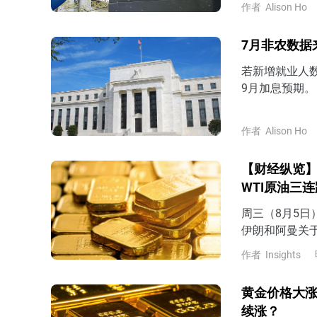
作者
Alison Ho
7月非农数据
若新增就业人
9月加息预期。
作者
Alison Ho
【财经纵览】
WTI原油三
周三（8月5
伊朗和阿曼关
尔木兹海峡建立
作者
Insights
74.2美元，
位4267.8
黄金价格大涨
11%，最终回
续涨？