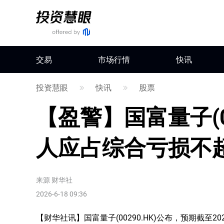
交易
市场行情
快讯
投资慧眼
快讯
股票
【盈警】国富量子(0
人应占综合亏损不超
来源
财华社
2026-6-18 09:36
【财华社讯】国富量子(00290.HK)公布，预期截至