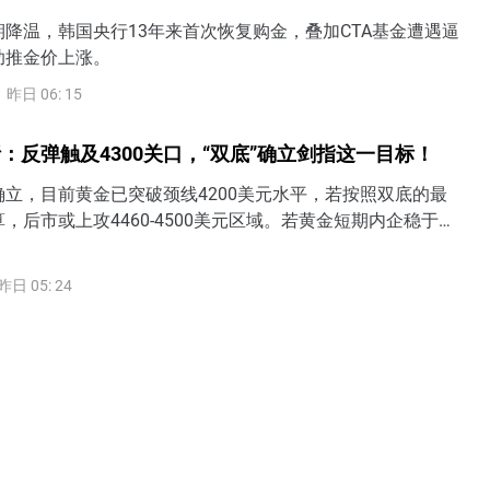
降温，韩国央行13年来首次恢复购金，叠加CTA基金遭遇逼
助推金价上涨。
昨日 06: 15
：反弹触及4300关口，“双底”确立剑指这一目标！
立，目前黄金已突破颈线4200美元水平，若按照双底的最
，后市或上攻4460-4500美元区域。若黄金短期内企稳于
方，表明过去一个半月3900-4200的底部区间被打破，后市有望
4350美元甚至4500美元水平。
昨日 05: 24