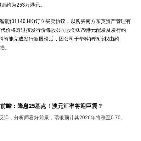
损则约为253万港元。
科智能(01140.HK)订立买卖协议，以购买南方东英资产管理有
，该代价将透过按发行价每股公司股份0.79港元配发及发行约
20日，华科智能完成发行新股份后，因公司于华科智能股权由约
亏损。
前瞻：降息25基点！澳元汇率将迎巨震？
反弹，分析师看好前景，瑞银预计其2026年将涨至0.70。