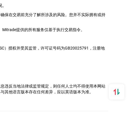
况。
并确保在交易前充分了解所涉及的风险。您并不实际拥有或持
itrade提供的所有服务仅基于执行交易指令。
务委员会（FSC）授权并受其监管，许可证号码为GB20025791，注册地
。
信息违反当地法律或监管规定，则任何人士均不得使用本网站
本与其他语言版本存在任何差异，应以英语版本为准。