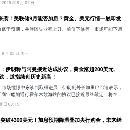
2025 年 8 月 07 日
来袭！美联储9月能否加息？黄金、美元行情一触即发
数低于预期，并伴随失业率上升、前值下修等，市场可能下调
8 月 03 日 周一
：伊朗称与阿曼接近达成协议，黄金涨超200美元、
连跌，道指续创历史新高！
日）市场憧憬中东谈判取得进展，伊朗副外长加里巴巴迪表示，
于商业船舶通行霍尔木兹海峡的协议已接近最终敲定，将在霍
一种不同于过去60年的新通行模式。WTI原油进一步下探至
昨日 00: 15
续创逾三周新低。黄金飙升逾4%，一举突破4200美元至日内高
美元，创六个月以来最大单日涨幅。VIX恐慌指数一度冲高逾
突破4300美元！加息预期降温叠加央行购金，未来继
吐全部涨幅，收跌超4%。