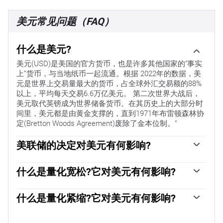
美元常见问题（FAQ）
什么是美元?
美元(USD)是美国的官方货币，也是许多其他国家的“事实
上”货币，与当地纸币一起流通。根据 2022年的数据，美
元是世界上交易量最大的货币，占全球外汇交易额的88%
以上，平均每天交易6.6万亿美元。 第二次世界大战后，
美元取代英镑成为世界储备货币。在其历史上的大部分时
间里，美元都是由黄金支撑的，直到1971年布雷顿森林协
定(Bretton Woods Agreement)废除了金本位制。”
美联储的决定对美元有何影响?
“影响美元价值的最重要的单一因素是货币政策，这是由美
联储(Fed)决定的。美联储有两项任务:实现物价稳定(控制
什么是量化宽松?它对美元有何影响?
通胀)和促进充分就业。它实现这两个目标的主要工具是调
在极端情况下，美联储还可以印更多美元，实施量化宽松
整利率。当物价上涨过快，通货膨胀率高于美联储2%的目
政策。量化宽松是美联储在陷入困境的金融体系中大幅增
什么是量化紧缩?它对美元有何影响?
标时，美联储将加息，这有助于美元升值。当通货膨胀率
加信贷流动的过程。这是一种非标准的政策措施，用于信
低于2%或失业率过高时，美联储可能会降低利率，这将给
量化紧缩(QT)是一个相反的过程，即美联储停止从金融机
贷枯竭，因为银行不愿相互放贷(出于对交易对手违约的担
美元带来压力。”
构购买债券，不再将其持有的到期债券的本金再投资于新