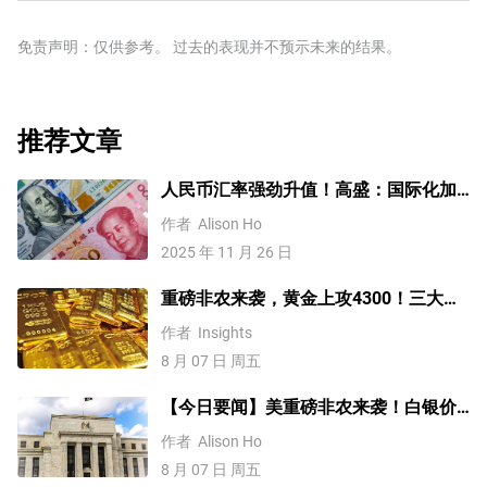
忧)。当仅仅降低利率不太可能达到必要的效果时，这是最
的购买。这通常对美元有利。
后的手段。这是美联储在2008年金融危机期间对抗信贷紧
免责声明：仅供参考。 过去的表现并不预示未来的结果。
缩的首选武器。它涉及到美联储印刷更多的美元，并用这
些美元主要从金融机构购买美国政府债券。量化宽松通常
会导致美元走软。”
推荐文章
人民币汇率强劲升值！高盛：国际化加
速，2026年人民币兑美元升至6.85
作者
Alison Ho
2025 年 11 月 26 日
重磅非农来袭，黄金上攻4300！三大因
素预示金价升势有望延续
作者
Insights
8 月 07 日 周五
【今日要闻】美重磅非农来袭！白银价
格涨4%，黄金创一个多月新高
作者
Alison Ho
8 月 07 日 周五