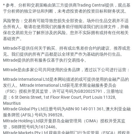
*
参考、分析和交易策略由第三方提供商Trading Central提供，观点基
于分析师的独立评估和判断，未考虑投资者的投资目标和财务状况。
风险警告：交易有可能导致您损失全部资金。场外衍生品交易并不适
合所有人。敬请在使用我们的服务前仔细阅读我们的法律文件，并确
保在交易前充分了解所涉及的风险。您并不实际拥有或持有任何相关
基础资产。
Mitrade不提供任何关于购买、持有或出售差价合约的建议、推荐或意
见。我们提供的所有产品都是以全球资产作为基础的场外衍生品。
Mitrade提供的所有服务仅基于执行交易指令。
Mitrade是由多家公司共同使用的业务品牌，透过以下公司进行运营：
Mitrade International Ltd是本网站描述的或可提供使用的金融产品的
发行人。Mitrade International Ltd获毛里求斯金融服务委员会
（FSC）授权并受其监管，许可证号码为GB20025791，注册地址
是：6 St Denis Street, 1st Floor River Court, Port Louis 11328,
Mauritius
Mitrade Global Pty Ltd注册号码为ABN 90 149 011 361, 澳大利亚金融
服务牌照 (AFSL) 号码为 398528。
Mitrade Holding Ltd获开曼群岛金融管理局（CIMA）授权并受其监
管，SIB牌照号码为1612446。
Mitrade Markets Pty Ltd 获南非金融部门行为监管局（FSCA）授权并