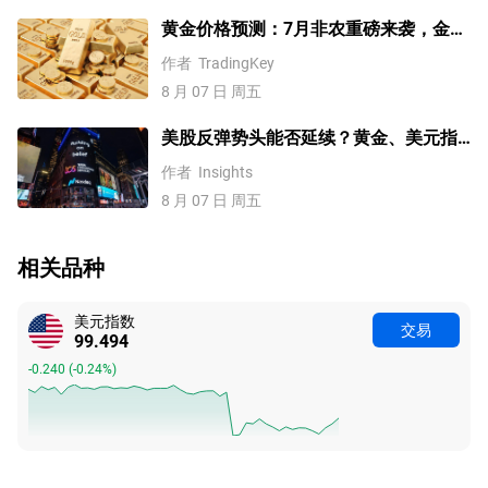
黄金价格预测：7月非农重磅来袭，金价
站上4300美元后还能涨吗？
作者
TradingKey
8 月 07 日 周五
美股反弹势头能否延续？黄金、美元指
数、费半指数、纳指100技术分析
作者
Insights
8 月 07 日 周五
相关品种
美元指数
交易
99.494
-0.240
(
-0.24%
)