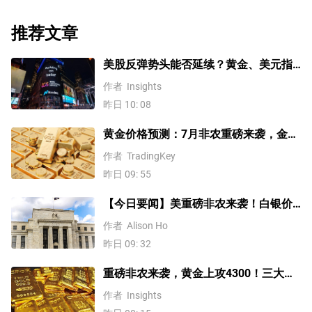
推荐文章
美股反弹势头能否延续？黄金、美元指
数、费半指数、纳指100技术分析
作者
Insights
昨日 10: 08
黄金价格预测：7月非农重磅来袭，金价
站上4300美元后还能涨吗？
作者
TradingKey
昨日 09: 55
【今日要闻】美重磅非农来袭！白银价
格涨4%，黄金创一个多月新高
作者
Alison Ho
昨日 09: 32
重磅非农来袭，黄金上攻4300！三大因
素预示金价升势有望延续
作者
Insights