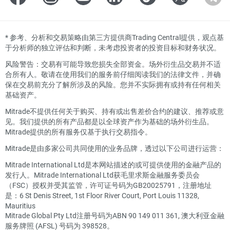
*
参考、分析和交易策略由第三方提供商Trading Central提供，观点基
于分析师的独立评估和判断，未考虑投资者的投资目标和财务状况。
风险警告：交易有可能导致您损失全部资金。场外衍生品交易并不适
合所有人。敬请在使用我们的服务前仔细阅读我们的法律文件，并确
保在交易前充分了解所涉及的风险。您并不实际拥有或持有任何相关
基础资产。
Mitrade不提供任何关于购买、持有或出售差价合约的建议、推荐或意
见。我们提供的所有产品都是以全球资产作为基础的场外衍生品。
Mitrade提供的所有服务仅基于执行交易指令。
Mitrade是由多家公司共同使用的业务品牌，透过以下公司进行运营：
Mitrade International Ltd是本网站描述的或可提供使用的金融产品的
发行人。Mitrade International Ltd获毛里求斯金融服务委员会
（FSC）授权并受其监管，许可证号码为GB20025791，注册地址
是：6 St Denis Street, 1st Floor River Court, Port Louis 11328,
Mauritius
Mitrade Global Pty Ltd注册号码为ABN 90 149 011 361, 澳大利亚金融
服务牌照 (AFSL) 号码为 398528。