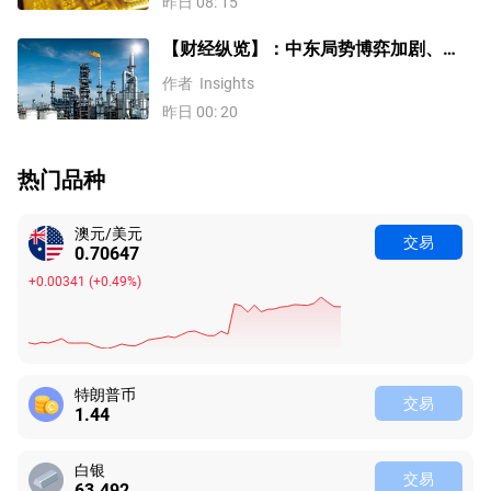
昨日 08: 15
【财经纵览】：中东局势博弈加剧、
WTI原油涨超4%，10年期美债收益率、
作者
Insights
美元反弹，道指终结五连涨！
昨日 00: 20
热门品种
澳元/美元
交易
0.70647
+0.00341
(
+0.49%
)
特朗普币
交易
1.44
白银
交易
63.492