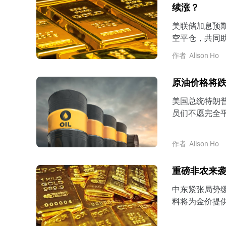
续涨？
美联储加息预期
空平仓，共同
作者
Alison Ho
原油价格将跌
美国总统特朗
员们不愿完全
作者
Alison Ho
重磅非农来袭
中东紧张局势
料将为金价提
美国CPI数据
复并企稳430