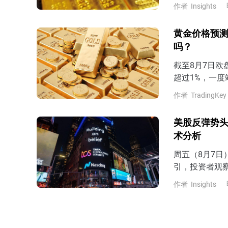
作者
Insights
黄金价格预测
吗？
截至8月7日欧
超过1%，一度
以来最大单周
作者
TradingKey
估美联储9月
非农即将公布，
美股反弹势头
公布7月非农
术分析
周五（8月7
引，投资者观
7月非农表现
作者
Insights
预期，那么市场
late）的风