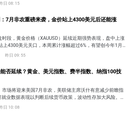
昨日 08: 15
：7月非农重磅来袭，金价站上4300美元后还能涨
盘时段，黄金价格（XAUUSD）延续近期强势表现，盘中上涨
站上4300美元关口，本周累计涨幅超过6%，有望创今年1月
涨幅。随着美国7月非农就业数据即将公布，市场正在重新评
昨日 09: 55
是否仍有必要加息，黄金也进入近期重要的方向选择阶段。7月
美联储加息预期成为金价关键美国将于美东时间8月7日8:30
能否延续？黄金、美元指数、费半指数、纳指100技
就业报告。从
日）市场将迎来美国7月非农，美联储主席沃什有意减少前瞻指
察就业数据表现以判断后续货币政策，波动性存加大风险。若
疲软，美联储9月加息可能性将下降，但若就业、薪资显著强于
昨日 10: 08
或将提高9月加息概率，还可能定价美联储行动过晚（too
险。需警惕美债收益率上升将令美股面临抛售风险。