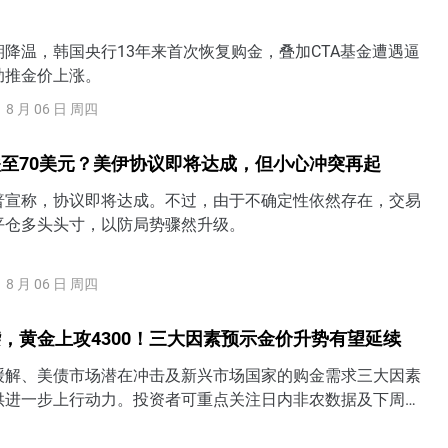
降温，韩国央行13年来首次恢复购金，叠加CTA基金遭遇逼
助推金价上涨。
8 月 06 日 周四
至70美元？美伊协议即将达成，但小心冲突再起
普宣称，协议即将达成。不过，由于不确定性依然存在，交易
平仓多头头寸，以防局势骤然升级。
8 月 06 日 周四
，黄金上攻4300！三大因素预示金价升势有望延续
缓解、美债市场潜在冲击及新兴市场国家的购金需求三大因素
供进一步上行动力。投资者可重点关注日内非农数据及下周的
出炉，若美联储9月加息预期进一步降温，金价短期有望一举收
0关口上方。