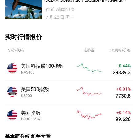
20%！未来走势如何？
作者
Alison Ho
7 月 20 日 周一
实时行情报价
名称/代码
走势图
涨跌幅/价格
美国科技股100指数
-0.44%
29339.3
NAS100
美国500指数
+0.01%
7730.8
US500
美元指数
+0.14%
99.626
USDOLLAR-F
基本面分析
相关文章