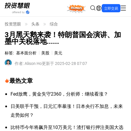
Bonus
立即交易
投资慧眼
头条
综合
3月黑天鹅来袭！特朗普国会演讲、加
墨中关税落地......
标签
:
基本面分析
美股
美元
作者
:
Alison Ho
更新于 2025-02-28 07:07
最热文章
Fed放鹰，黄金失守2360，分析师：继续看涨？
日美联手干预，日元汇率暴涨！日本央行不加息，未来
走势如何？
比特币今年将飙升至10万美元！渣打银行押注美国大选