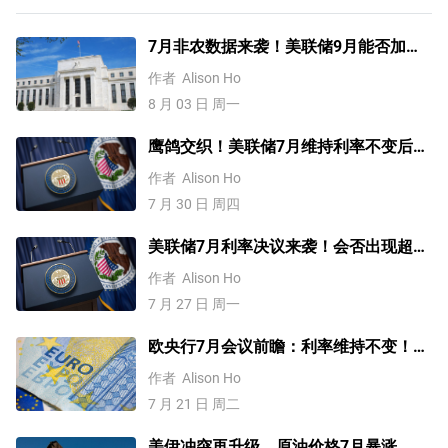
7月非农数据来袭！美联储9月能否加
息？黄金、美元行情一触即发
作者
Alison Ho
8 月 03 日 周一
鹰鸽交织！美联储7月维持利率不变后，
9月能否加息？
作者
Alison Ho
7 月 30 日 周四
美联储7月利率决议来袭！会否出现超预
期鹰派？黄金、美元行情一触即发
作者
Alison Ho
7 月 27 日 周一
欧央行7月会议前瞻：利率维持不变！但
9月可能加息？
作者
Alison Ho
7 月 21 日 周二
美伊冲突再升级，原油价格7月暴涨