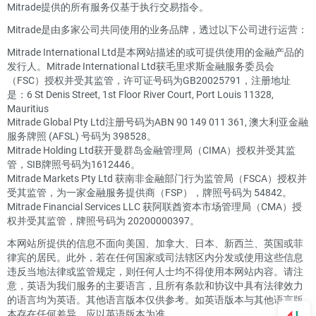
Mitrade提供的所有服务仅基于执行交易指令。
Mitrade是由多家公司共同使用的业务品牌，透过以下公司进行运营：
Mitrade International Ltd是本网站描述的或可提供使用的金融产品的
发行人。Mitrade International Ltd获毛里求斯金融服务委员会
（FSC）授权并受其监管，许可证号码为GB20025791，注册地址
是：6 St Denis Street, 1st Floor River Court, Port Louis 11328,
Mauritius
Mitrade Global Pty Ltd注册号码为ABN 90 149 011 361, 澳大利亚金融
服务牌照 (AFSL) 号码为 398528。
Mitrade Holding Ltd获开曼群岛金融管理局（CIMA）授权并受其监
管，SIB牌照号码为1612446。
Mitrade Markets Pty Ltd 获南非金融部门行为监管局（FSCA）授权并
受其监管，为一家金融服务提供商（FSP），牌照号码为 54842。
Mitrade Financial Services LLC 获阿联酋资本市场管理局（CMA）授
权并受其监管，牌照号码为 20200000397。
本网站所提供的信息不面向美国、加拿大、日本、新西兰、英国或菲
律宾的居民。此外，若在任何国家或司法辖区内分发或使用这些信息
违反当地法律或监管规定，则任何人士均不得使用本网站内容。请注
意，英语为我们服务的主要语言，且所有条款和协议中具有法律效力
的语言均为英语。其他语言版本仅供参考。如英语版本与其他语言版
本存在任何差异，应以英语版本为准。