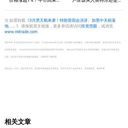
了？
AMD？
注:如需转载
《3月黑天鹅来袭！特朗普国会演讲、加墨中关税落
地...... 》
请保留原文链接，更多资讯请访问
投资慧眼
，或浏览
www.mitrade.com
免责声明: 本文内容仅代表作者个人观点，不代表mitrade官方立场，也不能作为投资建议。文章内容仅做参考，读者不应以本文作为
任何投资依据。 mitrade对任何以本文为交易依据的结果不承担责任。 Mitrade亦不能保证本文内容的准确性。在做出任何投资决定
之前，您应该寻求独立财务顾问的建议，以确保您了解风险。
差价合约（CFD）是杠杆性产品，有可能导致您损失全部资金。这些产品并不适合所有人，请谨慎投资。
查阅详情
相关文章