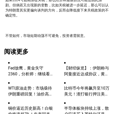
剧。但倘若又出现新的变数，比如关税被进一步延迟，那么可以认
为特朗普其实更偏向谈判的方向，反而会降低接下来关税政策的不
确定性。
不管如何，市场短期动荡不可避免，投资者需留意。
阅读更多
Fed放鹰，黄金失守
【财经纵览】：伊朗称与
2360，分析师：继续看
阿曼接近达成协议，黄金
涨？
涨超200美元、WTI原油
三连跌，道指续创历史新
WTI原油走势：市场亟待
比特币今年将飙升至10万
高！
伊朗重磅回复！油价高波
美元！渣打银行押注美国
动性有望延续
大选行情！
铜价逼近历史新高！白银
半导体板块持续上涨，散
价格涨超7%！牛市回来
户应该买入英特尔还是