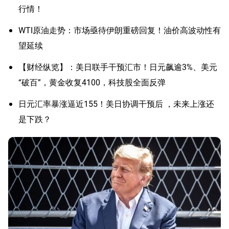
行情！
WTI原油走势：市场亟待伊朗重磅回复！油价高波动性有
望延续
【财经纵览】：美日联手干预汇市！日元飙逾3%、美元
“破百”，黄金收复4100，科技股全面反弹
日元汇率暴涨逼近155！美日协调干预后 ，未来上涨还
是下跌？