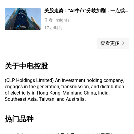
美股走势：“AI牛市”分歧加剧，一点或
预示中期调整难以避免？
作者
Insights
17 小时前
查看更多
关于
中电控股
(CLP Holdings Limited) An investment holding company,
engages in the generation, transmission, and distribution
of electricity in Hong Kong, Mainland China, India,
Southeast Asia, Taiwan, and Australia.
热门品种