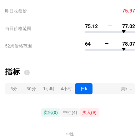
75.97
昨日收盘价
75.12
77.02
当日价格范围
64
78.07
52周价格范围
指标
5分
30分
1小时
4小时
日k
周k
卖出
(
0
)
中性
(
4
)
买入
(
9
)
中性