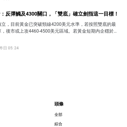
：反彈觸及4300關口，「雙底」確立劍指這一目標！
立，目前黃金已突破頸線4200美元水準，若按照雙底的最
，後市或上攻4460-4500美元區域。若黃金短期內企穩於
方，表明過去一個半月3900-4200的底部區間被打破，後市有望
4350美元甚至4500美元水準。
昨日 05: 24
頭條
全部
綜合