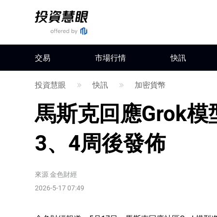
交易
市場行情
快訊
投資慧眼
快訊
加密貨幣
馬斯克回應Grok
3、4周後發佈
來源
金色財經
2026-5-17 07:49