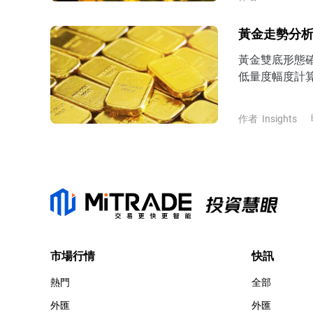
黃金走勢分析
黃金雙底形態確
低量度幅度計算
4200美元上
進一步反彈挑戰
作者
Insights
市場行情
快訊
熱門
全部
外匯
外匯