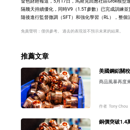
金色財經報道，5月17日，馬斯克回應社區Grok模型進展
隔幾天持續優化，同時V9（1.5T參數）已完成訓練並
隨後進行監督微調（SFT）和強化學習（RL），整個
免責聲明：僅供參考。 過去的表現並不預示未來的結果。
推薦文章
美國鋼鋁關
商品風暴再度來
作者
Tony Chou
銅價突破1.