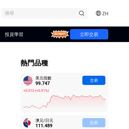
ZH
Bonus
投資學習
立即交易
熱門品種
美元指數
交易
99.748
+0.014
(
+0.01%
)
澳元/日元
交易
111.488