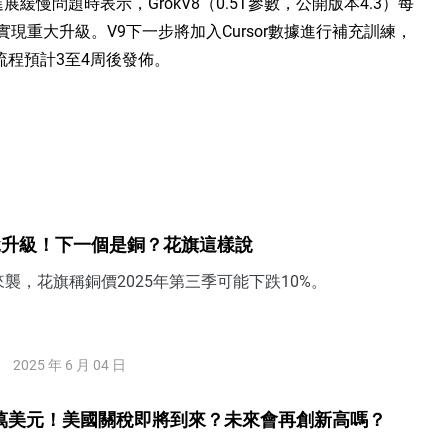
緩慢問題時表示，GrokV8（0.5T參數，公開版本4.3）每
實現重大升級。V9下一步將加入Cursor數據進行補充訓練，
流程預計3至4周後發佈。
稅升級！下一個是銅？花旗這樣說
襲，花旗稱銅價2025年第三季可能下跌10%。
2025 年 6 月 04 日
4萬美元！美國關稅即將到來？未來會再創新高嗎？