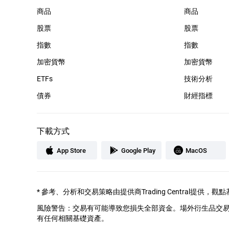
商品
商品
股票
股票
指數
指數
加密貨幣
加密貨幣
ETFs
技術分析
債券
財經指標
下載方式
App Store
Google Play
MacOS
*
參考、分析和交易策略由提供商Trading Central提
風險警告：交易有可能導致您損失全部資金。場外衍生品交
有任何相關基礎資產。