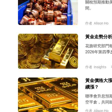
關稅預期推動
間。
作者
Alison Ho
黃金走勢分析
花旗研究部門
2026年第四季
美元。
作者
Insights
黃金價格大漲
續漲？
聯準會升息預期
空平倉，共同
作者
Alison Ho