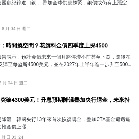
美國創紀錄進口銅， 疊加全球供應趨緊，銅價或仍有上漲空
8 月 04 日 週二
：時間換空間？花旗料金價四季度上探4500
報告表示，預計金價未來一個月將停滯不前甚至下跌，隨後在
反彈至每盎斯4500美元，並在2027年上半年進一步升至5000
8 月 04 日 週二
突破4300美元！升息預期降溫疊加央行購金，未來持
降溫，韓國央行13年來首次恢復購金，疊加CTA基金遭遇逼
助推金價上漲。
昨日 03: 24