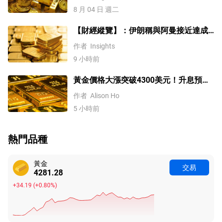
8 月 04 日 週二
【財經縱覽】：伊朗稱與阿曼接近達成
協議，黃金漲超200美元、WTI原油三連
作者
Insights
跌，道指續創歷史新高！
9 小時前
黃金價格大漲突破4300美元！升息預期
降溫疊加央行購金，未來持續漲？
作者
Alison Ho
5 小時前
熱門品種
黃金
交易
4281.28
+34.19
(
+0.80%
)