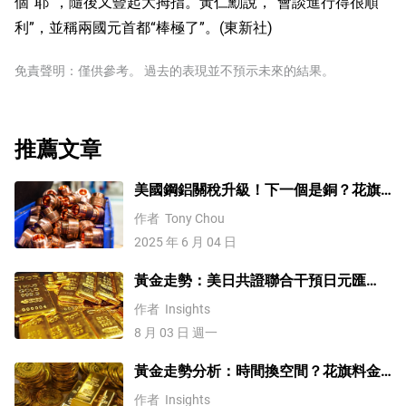
個“耶”，隨後又豎起大拇指。黃仁勳說，“會談進行得很順
利”，並稱兩國元首都“棒極了”。(東新社)
免責聲明：僅供參考。 過去的表現並不預示未來的結果。
推薦文章
美國鋼鋁關稅升級！下一個是銅？花旗
這樣說
作者
Tony Chou
2025 年 6 月 04 日
黃金走勢：美日共證聯合干預日元匯
率、美元失守100！金價緣何難漲？
作者
Insights
8 月 03 日 週一
黃金走勢分析：時間換空間？花旗料金
價四季度上探4500
作者
Insights