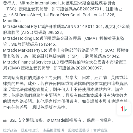
發行人。Mitrade International Ltd獲毛里求斯金融服務委員會
（FSC）授權並受其監管，許可證號碼為GB20025791，註冊地址
是：6 St Denis Street, 1st Floor River Court, Port Louis 11328,
Mauritius
Mitrade Global Pty Ltd註冊號碼為ABN 90 149 011 361, 澳大利亞金融
服務牌照 (AFSL) 號碼為 398528。
Mitrade Holding Ltd獲開曼群島金融管理局（CIMA）授權並受其監
管，SIB牌照號碼為1612446。
Mitrade Markets Pty Ltd 獲南非金融部門行為監管局（FSCA）授權並
受其監管，為一家金融服務提供商（FSP），牌照號碼為 54842。
Mitrade Financial Services LLC 獲得阿拉伯聯合大公國資本市場管理
局 (CMA) 授權並受其監管，許可證號為 20200000397。
本網站所提供的資訊不面向美國、加拿大、日本、紐西蘭、英國或菲
律賓的居民。此外，若在任何國家或司法轄區內散佈或使用這些資訊
違反當地法律或監管規定，則任何人士不得使用本網站內容。請注
意，英語為我們服務的主要語言，且所有條款和協議中具有法律效力
的語言均為英語。其他語言版本僅供參考。如英語版本與其他語言版
本有任何差異，應以英語版本為準。
SSL 安全通訊加密。© Mitrade版權所有， 保留一切權利。
投訴政策
隱私權政策
產品披露聲明
風險披露聲明
客戶協議