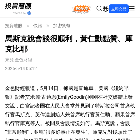
Bonus
立即交易
投資慧眼
快訊
加密貨幣
馬斯克說會談很順利，黃仁勳點贊、庫
克比耶
來源
金色財經
2026-5-14 05:12
金色財經報道，5月14日，據國是直通車，美國《紐約郵
報》記者艾米麗·古迪恩(EmilyGoodin)剛剛在社交媒體上發
文說，白宮記者團在人民大會堂外見到了特斯拉公司首席執
行官馬斯克、英偉達創始人兼首席執行官黃仁勳、蘋果首席
執行官庫克等人。被問及會談情況如何。馬斯克說，會談
“非常順利”，並稱“很多好事正在發生”。庫克先對鏡頭比了