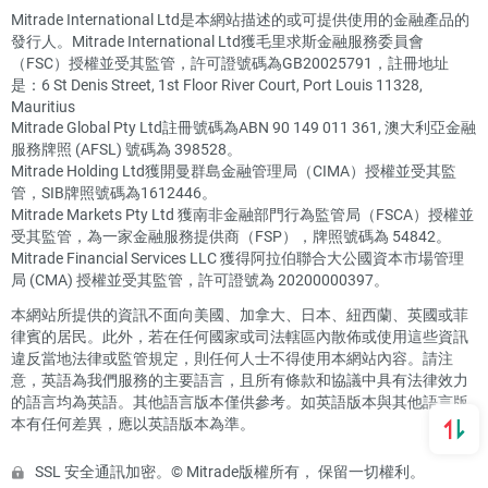
Mitrade International Ltd是本網站描述的或可提供使用的金融產品的
發行人。Mitrade International Ltd獲毛里求斯金融服務委員會
（FSC）授權並受其監管，許可證號碼為GB20025791，註冊地址
是：6 St Denis Street, 1st Floor River Court, Port Louis 11328,
Mauritius
Mitrade Global Pty Ltd註冊號碼為ABN 90 149 011 361, 澳大利亞金融
服務牌照 (AFSL) 號碼為 398528。
Mitrade Holding Ltd獲開曼群島金融管理局（CIMA）授權並受其監
管，SIB牌照號碼為1612446。
Mitrade Markets Pty Ltd 獲南非金融部門行為監管局（FSCA）授權並
受其監管，為一家金融服務提供商（FSP），牌照號碼為 54842。
Mitrade Financial Services LLC 獲得阿拉伯聯合大公國資本市場管理
局 (CMA) 授權並受其監管，許可證號為 20200000397。
本網站所提供的資訊不面向美國、加拿大、日本、紐西蘭、英國或菲
律賓的居民。此外，若在任何國家或司法轄區內散佈或使用這些資訊
違反當地法律或監管規定，則任何人士不得使用本網站內容。請注
意，英語為我們服務的主要語言，且所有條款和協議中具有法律效力
的語言均為英語。其他語言版本僅供參考。如英語版本與其他語言版
本有任何差異，應以英語版本為準。
SSL 安全通訊加密。© Mitrade版權所有， 保留一切權利。