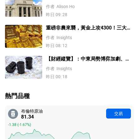
格漲4%，黃金創一個多月新高
作者
Alison Ho
昨日 09: 28
重磅非農來襲，黃金上攻4300！三大因
素預示金價升勢有望延續
作者
Insights
昨日 08: 12
【財經縱覽】：中東局勢博弈加劇、
WTI原油漲超4%，10年期美債殖利率、
作者
Insights
美元反彈，道指終結五連漲！
昨日 00: 18
熱門品種
布倫特原油
交易
81.34
-1.38
(
-1.67%
)