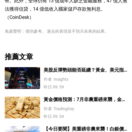
幣。此外，全球仍有 13 億成年人缺乏金融服務，47 億人無
法獲得信貸，14 億低收入國家儲戶存款無利息。
（CoinDesk）
免責聲明：僅供參考。 過去的表現並不預示未來的結果。
推薦文章
美股反彈勢頭能否延續？黃金、美元指
數、費半指數、納指100技術分析
作者
Insights
昨日 09: 59
黃金價格預測：7月非農重磅來襲，金價
站上4300美元後還能漲嗎？
作者
TradingKey
昨日 09: 54
【今日要聞】美重磅非農來襲！白銀價