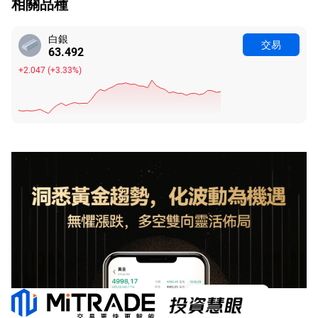
相關品種
白銀
交易
63.492
+2.047
(
+3.33%
)