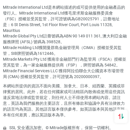
Mitrade International Ltd是本網站描述的或可提供使用的金融產品的
發行人。Mitrade International Ltd獲毛里求斯金融服務委員會
（FSC）授權並受其監管，許可證號碼為GB20025791，註冊地址
是：6 St Denis Street, 1st Floor River Court, Port Louis 11328,
Mauritius
Mitrade Global Pty Ltd註冊號碼為ABN 90 149 011 361, 澳大利亞金融
服務牌照 (AFSL) 號碼為 398528。
Mitrade Holding Ltd獲開曼群島金融管理局（CIMA）授權並受其監
管，SIB牌照號碼為1612446。
Mitrade Markets Pty Ltd 獲南非金融部門行為監管局（FSCA）授權並
受其監管，為一家金融服務提供商（FSP），牌照號碼為 54842。
Mitrade Financial Services LLC 獲得阿拉伯聯合大公國資本市場管理
局 (CMA) 授權並受其監管，許可證號為 20200000397。
本網站所提供的資訊不面向美國、加拿大、日本、紐西蘭、英國或菲
律賓的居民。此外，若在任何國家或司法轄區內散佈或使用這些資訊
違反當地法律或監管規定，則任何人士不得使用本網站內容。請注
意，英語為我們服務的主要語言，且所有條款和協議中具有法律效力
的語言均為英語。其他語言版本僅供參考。如英語版本與其他語言版
本有任何差異，應以英語版本為準。
SSL 安全通訊加密。© Mitrade版權所有， 保留一切權利。