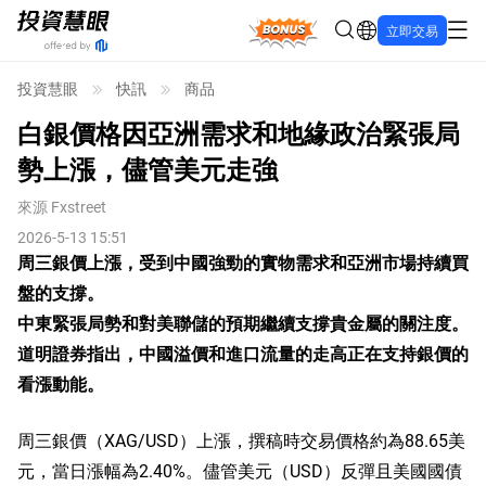
Bonus
立即交易
投資慧眼
快訊
商品
白銀價格因亞洲需求和地緣政治緊張局
勢上漲，儘管美元走強
來源
Fxstreet
2026-5-13 15:51
周三銀價上漲，受到中國強勁的實物需求和亞洲市場持續買
盤的支撐。
中東緊張局勢和對美聯儲的預期繼續支撐貴金屬的關注度。
道明證券指出，中國溢價和進口流量的走高正在支持銀價的
看漲動能。
周三銀價（XAG/USD）上漲，撰稿時交易價格約為88.65美
元，當日漲幅為2.40%。儘管美元（USD）反彈且美國國債