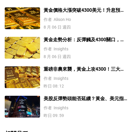
黃金價格大漲突破4300美元！升息預期
降溫疊加央行購金，未來持續漲？
作者
Alison Ho
8 月 06 日 週四
黃金走勢分析：反彈觸及4300關口，
「雙底」確立劍指這一目標！
作者
Insights
8 月 06 日 週四
重磅非農來襲，黃金上攻4300！三大因
素預示金價升勢有望延續
作者
Insights
昨日 08: 12
美股反彈勢頭能否延續？黃金、美元指
數、費半指數、納指100技術分析
作者
Insights
昨日 09: 59