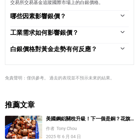
交易所交易基金追蹤國際市場上的白銀價格。
哪些因素影響銀價？
銀價可能會受到多種因素的影響。地緣政治不穩定或對經
濟深度衰退的擔憂，可能使白銀價格因其避險地位而上
工業需求如何影響銀價？
漲，盡管其上漲幅度不及黃金。作為一種無收益資產，白
銀被廣泛應用於工業，特別是在電子或太陽能等領域，因
銀往往會隨著利率的降低而上漲。它的變動還取決於美元
為它是所有金屬中導電性最高的金屬之一，比銅和金還要
白銀價格對黃金走勢有何反應？
（USD）的表現，因為資產是以美元（XAG/USD）定價
高。需求的激增可能會提高價格，而需求的下降往往會降
的。美元走強往往會抑製銀價上漲，而美元走弱則可能會
白銀價格往往跟隨黃金的走勢。當金價上漲時，白銀通常
低價格。美國、中國和印度經濟的動態也可能導致價格波
推高銀價。其他因素，如投資需求、采礦供應（白銀比黃
也會隨之上漲，因為它們作為避險資產的地位是相似的。
動：對於美國，尤其是中國，它們的大型工業部門在各種
金豐富得多）和回收率也會影響價格。
黃金/白銀比率顯示了等於一盎司黃金價值所需的白銀盎司
工藝中使用白銀；在印度，消費者對黃金珠寶的需求也在
數，可能有助於確定兩種金屬之間的相對估值。一些投資
免責聲明：僅供參考。 過去的表現並不預示未來的結果。
決定金價方面發揮了關鍵作用。
者可能認為高比率是白銀被低估或黃金被高估的一個指
標。相反，較低的比率可能表明黃金相對於白銀被低估
了。
推薦文章
美國鋼鋁關稅升級！下一個是銅？花旗
這樣說
作者
Tony Chou
2025 年 6 月 04 日