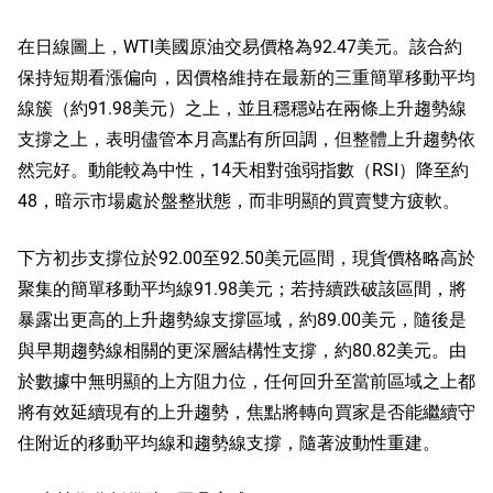
在日線圖上，WTI美國原油交易價格為92.47美元。該合約
保持短期看漲偏向，因價格維持在最新的三重簡單移動平均
線簇（約91.98美元）之上，並且穩穩站在兩條上升趨勢線
支撐之上，表明儘管本月高點有所回調，但整體上升趨勢依
然完好。動能較為中性，14天相對強弱指數（RSI）降至約
48，暗示市場處於盤整狀態，而非明顯的買賣雙方疲軟。
下方初步支撐位於92.00至92.50美元區間，現貨價格略高於
聚集的簡單移動平均線91.98美元；若持續跌破該區間，將
暴露出更高的上升趨勢線支撐區域，約89.00美元，隨後是
與早期趨勢線相關的更深層結構性支撐，約80.82美元。由
於數據中無明顯的上方阻力位，任何回升至當前區域之上都
將有效延續現有的上升趨勢，焦點將轉向買家是否能繼續守
住附近的移動平均線和趨勢線支撐，隨著波動性重建。