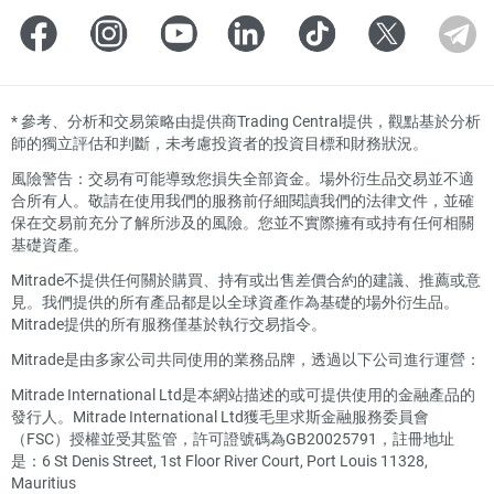
*
參考、分析和交易策略由提供商Trading Central提供，觀點基於分析
師的獨立評估和判斷，未考慮投資者的投資目標和財務狀況。
風險警告：交易有可能導致您損失全部資金。場外衍生品交易並不適
合所有人。敬請在使用我們的服務前仔細閱讀我們的法律文件，並確
保在交易前充分了解所涉及的風險。您並不實際擁有或持有任何相關
基礎資產。
Mitrade不提供任何關於購買、持有或出售差價合約的建議、推薦或意
見。我們提供的所有產品都是以全球資產作為基礎的場外衍生品。
Mitrade提供的所有服務僅基於執行交易指令。
Mitrade是由多家公司共同使用的業務品牌，透過以下公司進行運營：
Mitrade International Ltd是本網站描述的或可提供使用的金融產品的
發行人。Mitrade International Ltd獲毛里求斯金融服務委員會
（FSC）授權並受其監管，許可證號碼為GB20025791，註冊地址
是：6 St Denis Street, 1st Floor River Court, Port Louis 11328,
Mauritius