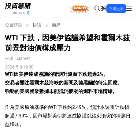
Bonus
立即交易
投資慧眼
快訊
商品
WTI 下跌，因美伊協議希望和霍爾木茲
前景對油價構成壓力
來源
Fxstreet
2026-5-8 19:30
WTI因美伊達成協議的猜測升溫而下跌超過2%。
交易者關注霍爾木茲海峽的新聞及德黑蘭的待定回應。
強勁的美國就業數據未能抵消疲弱的燃料市場情緒。
作為美國原油基準的WTI下跌約2.49%，預計本週累計跌幅
超過7.39%，因市場對美伊將達成協議以結束衝突的猜測日
益增加。