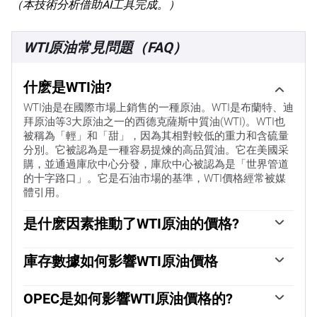
（本技術分析借助AI工具完成。）
WTI原油常見問題（FAQ）
什麽是WTI油?
WTI油是在國際市場上銷售的一種原油。WTI是布蘭特、迪
拜原油等3大原油之一的西德克薩斯中質油(WTI)。WTI也
被稱為「輕」和「甜」，因為其相對較低的重力和含硫量
分別。它被認為是一種容易提煉的高品質油。它在美國采
購，並通過庫欣中心分發，庫欣中心被認為是「世界管道
的十字路口」。它是石油市場的基準，WTI價格經常被媒
體引用。
是什麽因素推動了WTI原油的價格?
與所有資產一樣，供需關系是WTI原油價格的關鍵驅動因
素。因此，全球增長可以成為需求增長的驅動力，反之亦
庫存數據如何影響WTI原油價格
然，導致全球增長疲軟。政治不穩定、戰爭和製裁可能會
美國石油協會(API)和能源信息署(EIA)發布的每周石油庫存
擾亂供應並影響價格。主要產油國組成的石油輸出國組織
報告影響著WTI原油的價格。庫存的變化反映了供需的波
OPEC是如何影響WTI原油價格的?
(OPEC)的決定是油價的另一個關鍵驅動因素。美元的價值
動。如果數據顯示庫存下降，則可能表明需求增加，從而
影響WTI原油的價格，因為石油主要以美元交易，因此美