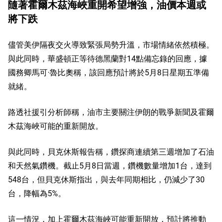
隨著霍爾木茲海峽重開希望增強，油價本週或
將下跌
儘管美伊隔夜交火導致緊張局勢升溫，市場情緒依然積極。
與此同時，華盛頓正等待德黑蘭對14點備忘錄的回應，據
國務卿馬可·魯比奧稱，該回應預計將於5月8日星期五準備
就緒。
路透社援引分析師稱，油市主要關注伊朗的戰爭新聞及霍爾
木茲海峽可能的重新開放。
與此同時，貝克休斯報告稱，鑽探商連續第三週增加了石油
和天然氣鑽機。截止5月8日當週，鑽機數量增加1台，達到
548台，但貝克休斯指出，與去年同期相比，仍減少了30
台，降幅為5%。
這一情況，加上霍爾木茲海峽可能重新開放，預計將推動