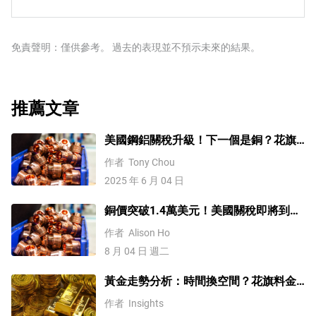
歐佩克(石油輸出國組織)是由12個石油生產國組成的組
推高油價。庫存增加可以反映供應增加，從而壓低價格。
元疲軟可以使石油更便宜，反之亦然。
織，每年舉行兩次會議，共同決定成員國的生產配額。他
空氣汙染指數的報告每周二發布，環境影響評估報告於周
們的決定經常影響WTI原油價格。當歐佩克決定降低配額
二發布。它們的結果通常是相似的，75%的情況下誤差在
時，它可以收緊供應，推高油價。當歐佩克增加產量時，
免責聲明：僅供參考。 過去的表現並不預示未來的結果。
1%以內。環境影響評估的數據被認為更可靠，因為它是一
它會產生相反的效果。「OPEC+」指的是一個擴大後的組
個政府機構。
織，新增了10個非OPEC成員國，其中最引人註目的是俄
羅斯。
推薦文章
美國鋼鋁關稅升級！下一個是銅？花旗
這樣說
作者
Tony Chou
2025 年 6 月 04 日
銅價突破1.4萬美元！美國關稅即將到
來？未來會再創新高嗎？
作者
Alison Ho
8 月 04 日 週二
黃金走勢分析：時間換空間？花旗料金
價四季度上探4500
作者
Insights