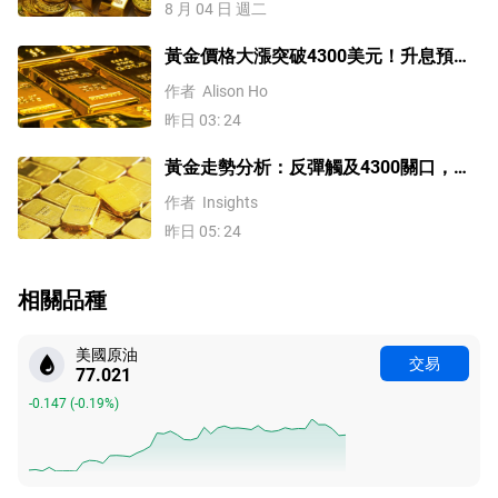
8 月 04 日 週二
黃金價格大漲突破4300美元！升息預期
降溫疊加央行購金，未來持續漲？
作者
Alison Ho
昨日 03: 24
黃金走勢分析：反彈觸及4300關口，
「雙底」確立劍指這一目標！
作者
Insights
昨日 05: 24
相關品種
美國原油
交易
77.026
-0.142
(
-0.18%
)