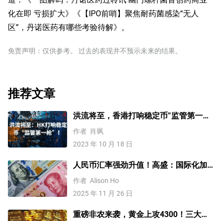
化在即 亏损扩大》《【IPO前哨】聚焦耐药菌感染“无人
区”，丹诺医药有哪些考验待解》。
免责声明：仅供参考。 过去的表现并不预示未来的结果。
推荐文章
洪流将至，香港打响稳定币”监管第一枪
“
作者
肖飒
2023 年 10 月 18 日
人民币汇率强劲升值！高盛：国际化加
速，2026年人民币兑美元升至6.85
作者
Alison Ho
2025 年 11 月 26 日
重磅非农来袭，黄金上攻4300！三大因