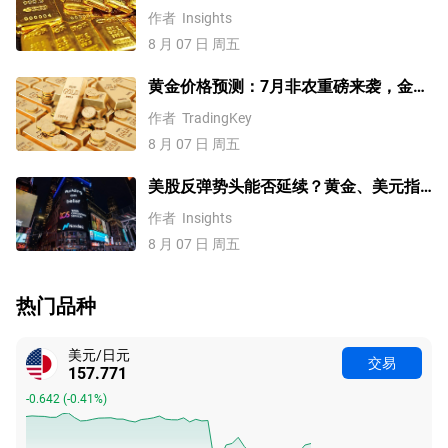
素预示金价升势有望延续
作者
Insights
8 月 07 日 周五
黄金价格预测：7月非农重磅来袭，金价
站上4300美元后还能涨吗？
作者
TradingKey
8 月 07 日 周五
美股反弹势头能否延续？黄金、美元指
数、费半指数、纳指100技术分析
作者
Insights
8 月 07 日 周五
热门品种
美元/日元
交易
157.771
-0.642
(
-0.41%
)