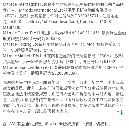
Mitrade International Ltd是本网站描述的或可提供使用的金融产品的
发行人。Mitrade International Ltd获毛里求斯金融服务委员会
（FSC）授权并受其监管，许可证号码为GB20025791，注册地址
是：6 St Denis Street, 1st Floor River Court, Port Louis 11328,
Mauritius
Mitrade Global Pty Ltd注册号码为ABN 90 149 011 361, 澳大利亚金融
服务牌照 (AFSL) 号码为 398528。
Mitrade Holding Ltd获开曼群岛金融管理局（CIMA）授权并受其监
管，SIB牌照号码为1612446。
Mitrade Markets Pty Ltd 获南非金融部门行为监管局（FSCA）授权并
受其监管，为一家金融服务提供商（FSP），牌照号码为 54842。
Mitrade Financial Services LLC 获阿联酋资本市场管理局（CMA）授
权并受其监管，牌照号码为 20200000397。
本网站所提供的信息不面向美国、加拿大、日本、新西兰、英国或菲
律宾的居民。此外，若在任何国家或司法辖区内分发或使用这些信息
违反当地法律或监管规定，则任何人士均不得使用本网站内容。请注
意，英语为我们服务的主要语言，且所有条款和协议中具有法律效力
的语言均为英语。其他语言版本仅供参考。如英语版本与其他语言版
本存在任何差异，应以英语版本为准。
SSL 安全通讯加密。© Mitrade版权所有， 保留一切权利。