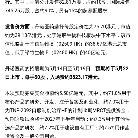
行。
其中，香港公开发售82.81万股，占约10%，国际发售
745.25万股，占约90%，另有15%的超额配股权。
发售价方面，
丹诺医药选择每股定价在为75.70港元，市值
约为39.18亿港元，处于港股生物科技板块中下水平，该市
值现略高于荃信生物-B（02509.HK）的38.67亿港元总市
值，低于绿竹生物-B（02480.HK）的40亿港元。
丹诺医药的招股期为5月14日至5月19日，
预期将于5月22
日上市，每手50股，入场费约3823.17港元。
本次预期募集资金净额约5.58亿港元。其中，约71.0%用于
核心产品的研究、开发、注册备案及商业化；约7.0%用于
为TNP-2092口服制剂治疗HE的计划IIb期MRCT提供资金，
预期这项试验将于2027年下半年启动；约7.3%用于其他候
选产品的研发；约7.2%用于建设自有工厂；约7.5%用作营
运资金及一般公司用途。