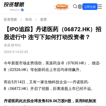
Bonus
立即交易
投资慧眼
快讯
股票
【IPO追踪】丹诺医药（06872.HK）招
股进行中 连亏下如何打动投资者？
来源
财华社
2026-5-14 02:45
今年新股市场走势强劲，英派药业-B（07630.HK）、德适-
B（02526.HK）等创新药在上市后均录得飙升。
而在5月14日，又有一家生物科技企业——丹诺医药-
B（06872.HK）开启了招股，距离港股上市已经不远。
丹诺医药此次拟全球发售828.06万股H股，采用B机制发