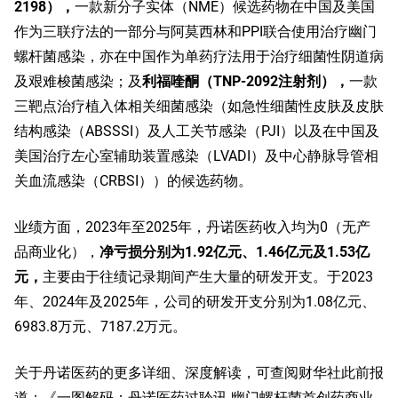
2198），
一款新分子实体（NME）候选药物在中国及美国
作为三联疗法的一部分与阿莫西林和PPI联合使用治疗幽门
螺杆菌感染，亦在中国作为单药疗法用于治疗细菌性阴道病
及艰难梭菌感染；及
利福喹酮（TNP-2092注射剂），
一款
三靶点治疗植入体相关细菌感染（如急性细菌性皮肤及皮肤
结构感染（ABSSSI）及人工关节感染（PJI）以及在中国及
美国治疗左心室辅助装置感染（LVADI）及中心静脉导管相
关血流感染（CRBSI））的候选药物。
业绩方面，2023年至2025年，丹诺医药收入均为0（无产
品商业化），
净亏损分别为1.92亿元、1.46亿元及1.53亿
元，
主要由于往绩记录期间产生大量的研发开支。于2023
年、2024年及2025年，公司的研发开支分别为1.08亿元、
6983.8万元、7187.2万元。
关于丹诺医药的更多详细、深度解读，可查阅财华社此前报
道：《一图解码：丹诺医药过聆讯 幽门螺杆菌首创药商业