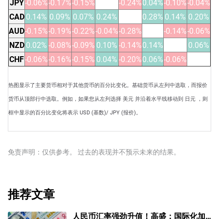
JPY
-0.06%
-0.17%
-0.15%
-0.24%
0.04%
-0.10%
-0.04%
CAD
0.14%
0.09%
0.07%
0.24%
0.28%
0.14%
0.20%
AUD
-0.15%
-0.19%
-0.22%
-0.04%
-0.28%
-0.14%
-0.06%
NZD
0.02%
-0.08%
-0.09%
0.10%
-0.14%
0.14%
0.06%
CHF
-0.06%
-0.16%
-0.15%
0.04%
-0.20%
0.06%
-0.06%
热图显示了主要货币相对于其他货币的百分比变化。基础货币从左列中选取，而报价
货币从顶部行中选取。例如，如果您从左列选择 美元 并沿着水平线移动到 日元 ，则
框中显示的百分比变化将表示 USD (基数)/ JPY (报价)。
免责声明：仅供参考。 过去的表现并不预示未来的结果。
推荐文章
人民币汇率强劲升值！高盛：国际化加