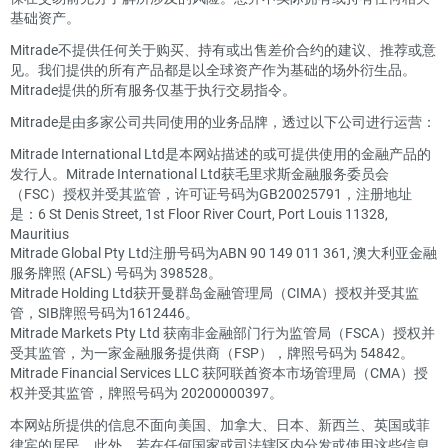
基础资产。
Mitrade不提供任何关于购买、持有或出售差价合约的建议、推荐或意
见。我们提供的所有产品都是以全球资产作为基础的场外衍生品。
Mitrade提供的所有服务仅基于执行交易指令。
Mitrade是由多家公司共同使用的业务品牌，透过以下公司进行运营：
Mitrade International Ltd是本网站描述的或可提供使用的金融产品的
发行人。Mitrade International Ltd获毛里求斯金融服务委员会
（FSC）授权并受其监管，许可证号码为GB20025791，注册地址
是：6 St Denis Street, 1st Floor River Court, Port Louis 11328,
Mauritius
Mitrade Global Pty Ltd注册号码为ABN 90 149 011 361, 澳大利亚金融
服务牌照 (AFSL) 号码为 398528。
Mitrade Holding Ltd获开曼群岛金融管理局（CIMA）授权并受其监
管，SIB牌照号码为1612446。
Mitrade Markets Pty Ltd 获南非金融部门行为监管局（FSCA）授权并
受其监管，为一家金融服务提供商（FSP），牌照号码为 54842。
Mitrade Financial Services LLC 获阿联酋资本市场管理局（CMA）授
权并受其监管，牌照号码为 20200000397。
本网站所提供的信息不面向美国、加拿大、日本、新西兰、英国或菲
律宾的居民。此外，若在任何国家或司法辖区内分发或使用这些信息