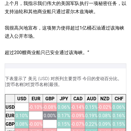
上个月，我指示我们伟大的美国军队执行一项秘密任务，以
支持油轮和其他商业船只通过霍尔木兹海峡。
我很高兴地宣布，这项努力使得超过1亿桶石油通过该海峡
进入公开市场。
超过200艘商业船只已安全通过该海峡。”
下表显示了 美元 (USD) 对所列主要货币 今日的变动百分比。
[货币名称]对[货币名称]最强。
USD
EUR
GBP
JPY
CAD
AUD
NZD
CHF
USD
-0.10%
-0.08%
0.06%
-0.14%
0.15%
-0.02%
0.06%
EUR
0.10%
0.00%
0.17%
-0.09%
0.19%
0.08%
0.16%
GBP
0.08%
-0.00%
0.15%
-0.07%
0.22%
0.09%
0.15%