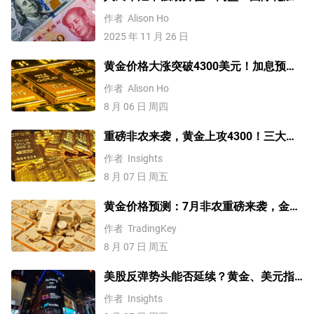
速，2026年人民币兑美元升至6.85
作者
Alison Ho
2025 年 11 月 26 日
黄金价格大涨突破4300美元！加息预期
降温叠加央行购金，未来继续涨？
作者
Alison Ho
8 月 06 日 周四
重磅非农来袭，黄金上攻4300！三大因
素预示金价升势有望延续
作者
Insights
8 月 07 日 周五
黄金价格预测：7月非农重磅来袭，金价
站上4300美元后还能涨吗？
作者
TradingKey
8 月 07 日 周五
美股反弹势头能否延续？黄金、美元指
数、费半指数、纳指100技术分析
作者
Insights