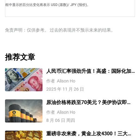
框中显示的百分比变化将表示 USD (基数)/ JPY (报价)。
免责声明：仅供参考。 过去的表现并不预示未来的结果。
推荐文章
人民币汇率强劲升值！高盛：国际化加
速，2026年人民币兑美元升至6.85
作者
Alison Ho
2025 年 11 月 26 日
原油价格将跌至70美元？美伊协议即将
达成，但小心冲突再起
作者
Alison Ho
8 月 06 日 周四
重磅非农来袭，黄金上攻4300！三大因