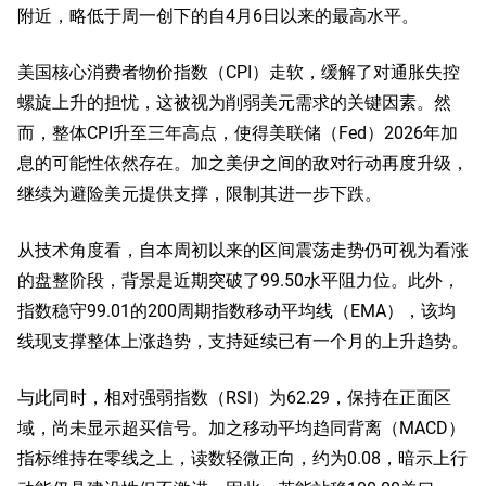
附近，略低于周一创下的自4月6日以来的最高水平。
美国核心消费者物价指数（CPI）走软，缓解了对通胀失控
螺旋上升的担忧，这被视为削弱美元需求的关键因素。然
而，整体CPI升至三年高点，使得美联储（Fed）2026年加
息的可能性依然存在。加之美伊之间的敌对行动再度升级，
继续为避险美元提供支撑，限制其进一步下跌。
从技术角度看，自本周初以来的区间震荡走势仍可视为看涨
的盘整阶段，背景是近期突破了99.50水平阻力位。此外，
指数稳守99.01的200周期指数移动平均线（EMA），该均
线现支撑整体上涨趋势，支持延续已有一个月的上升趋势。
与此同时，相对强弱指数（RSI）为62.29，保持在正面区
域，尚未显示超买信号。加之移动平均趋同背离（MACD）
指标维持在零线之上，读数轻微正向，约为0.08，暗示上行