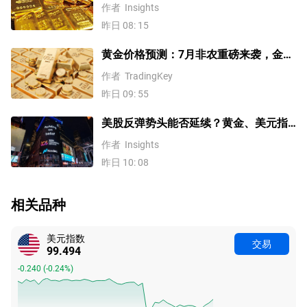
素预示金价升势有望延续
作者
Insights
昨日 08: 15
黄金价格预测：7月非农重磅来袭，金价
站上4300美元后还能涨吗？
作者
TradingKey
昨日 09: 55
美股反弹势头能否延续？黄金、美元指
数、费半指数、纳指100技术分析
作者
Insights
昨日 10: 08
相关品种
美元指数
交易
99.494
-0.240
(
-0.24%
)