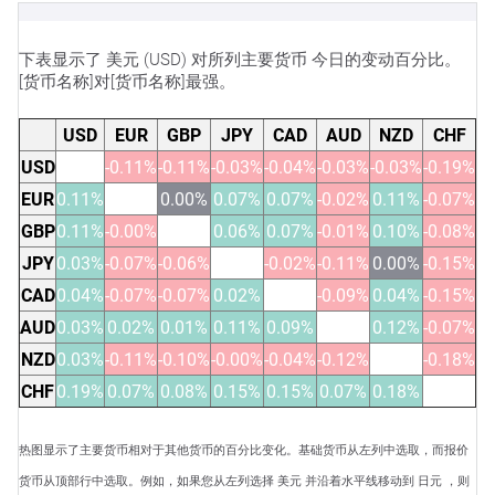
下表显示了 美元 (USD) 对所列主要货币 今日的变动百分比。
[货币名称]对[货币名称]最强。
USD
EUR
GBP
JPY
CAD
AUD
NZD
CHF
USD
-0.11%
-0.11%
-0.03%
-0.04%
-0.03%
-0.03%
-0.19%
EUR
0.11%
0.00%
0.07%
0.07%
-0.02%
0.11%
-0.07%
GBP
0.11%
-0.00%
0.06%
0.07%
-0.01%
0.10%
-0.08%
JPY
0.03%
-0.07%
-0.06%
-0.02%
-0.11%
0.00%
-0.15%
CAD
0.04%
-0.07%
-0.07%
0.02%
-0.09%
0.04%
-0.15%
AUD
0.03%
0.02%
0.01%
0.11%
0.09%
0.12%
-0.07%
NZD
0.03%
-0.11%
-0.10%
-0.00%
-0.04%
-0.12%
-0.18%
CHF
0.19%
0.07%
0.08%
0.15%
0.15%
0.07%
0.18%
热图显示了主要货币相对于其他货币的百分比变化。基础货币从左列中选取，而报价
货币从顶部行中选取。例如，如果您从左列选择 美元 并沿着水平线移动到 日元 ，则