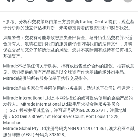
*
参考、分析和交易策略由第三方提供商Trading Central提供，观点基
于分析师的独立评估和判断，未考虑投资者的投资目标和财务状况。
风险警告：交易有可能导致您损失全部资金。场外衍生品交易并不适
合所有人。敬请在使用我们的服务前仔细阅读我们的法律文件，并确
保在交易前充分了解所涉及的风险。您并不实际拥有或持有任何相关
基础资产。
Mitrade不提供任何关于购买、持有或出售差价合约的建议、推荐或意
见。我们提供的所有产品都是以全球资产作为基础的场外衍生品。
Mitrade提供的所有服务仅基于执行交易指令。
Mitrade是由多家公司共同使用的业务品牌，透过以下公司进行运营：
Mitrade International Ltd是本网站描述的或可提供使用的金融产品的
发行人。Mitrade International Ltd获毛里求斯金融服务委员会
（FSC）授权并受其监管，许可证号码为GB20025791，注册地址
是：6 St Denis Street, 1st Floor River Court, Port Louis 11328,
Mauritius
Mitrade Global Pty Ltd注册号码为ABN 90 149 011 361, 澳大利亚金融
服务牌照 (AFSL) 号码为 398528。