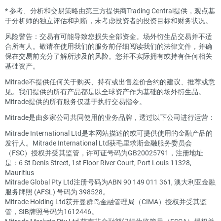
*
参考、分析和交易策略由第三方提供商Trading Central提供，观点基
于分析师的独立评估和判断，未考虑投资者的投资目标和财务状况。
风险警告：交易有可能导致您损失全部资金。场外衍生品交易并不适
合所有人。敬请在使用我们的服务前仔细阅读我们的法律文件，并确
保在交易前充分了解所涉及的风险。您并不实际拥有或持有任何相关
基础资产。
Mitrade不提供任何关于购买、持有或出售差价合约的建议、推荐或意
见。我们提供的所有产品都是以全球资产作为基础的场外衍生品。
Mitrade提供的所有服务仅基于执行交易指令。
Mitrade是由多家公司共同使用的业务品牌，透过以下公司进行运营：
Mitrade International Ltd是本网站描述的或可提供使用的金融产品的
发行人。Mitrade International Ltd获毛里求斯金融服务委员会
（FSC）授权并受其监管，许可证号码为GB20025791，注册地址
是：6 St Denis Street, 1st Floor River Court, Port Louis 11328,
Mauritius
Mitrade Global Pty Ltd注册号码为ABN 90 149 011 361, 澳大利亚金融
服务牌照 (AFSL) 号码为 398528。
Mitrade Holding Ltd获开曼群岛金融管理局（CIMA）授权并受其监
管，SIB牌照号码为1612446。