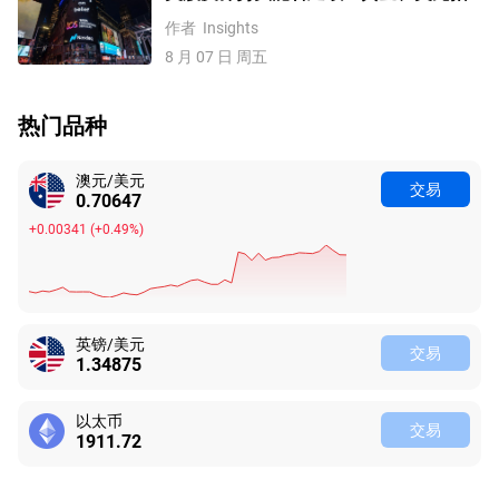
数、费半指数、纳指100技术分析
作者
Insights
8 月 07 日 周五
热门品种
澳元/美元
交易
0.70647
+0.00341
(
+0.49%
)
英镑/美元
交易
1.34875
以太币
交易
1911.72