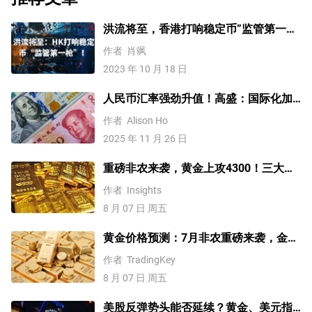
洪流将至，香港打响稳定币”监管第一枪
“
作者
肖飒
2023 年 10 月 18 日
人民币汇率强劲升值！高盛：国际化加
速，2026年人民币兑美元升至6.85
作者
Alison Ho
2025 年 11 月 26 日
重磅非农来袭，黄金上攻4300！三大因
素预示金价升势有望延续
作者
Insights
8 月 07 日 周五
黄金价格预测：7月非农重磅来袭，金价
站上4300美元后还能涨吗？
作者
TradingKey
8 月 07 日 周五
美股反弹势头能否延续？黄金、美元指