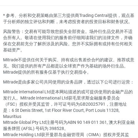
*
参考、分析和交易策略由第三方提供商Trading Central提供，观点基
于分析师的独立评估和判断，未考虑投资者的投资目标和财务状况。
风险警告：交易有可能导致您损失全部资金。场外衍生品交易并不适
合所有人。敬请在使用我们的服务前仔细阅读我们的法律文件，并确
保在交易前充分了解所涉及的风险。您并不实际拥有或持有任何相关
基础资产。
Mitrade不提供任何关于购买、持有或出售差价合约的建议、推荐或意
见。我们提供的所有产品都是以全球资产作为基础的场外衍生品。
Mitrade提供的所有服务仅基于执行交易指令。
Mitrade是由多家公司共同使用的业务品牌，透过以下公司进行运营：
Mitrade International Ltd是本网站描述的或可提供使用的金融产品的
发行人。Mitrade International Ltd获毛里求斯金融服务委员会
（FSC）授权并受其监管，许可证号码为GB20025791，注册地址
是：6 St Denis Street, 1st Floor River Court, Port Louis 11328,
Mauritius
Mitrade Global Pty Ltd注册号码为ABN 90 149 011 361, 澳大利亚金融
服务牌照 (AFSL) 号码为 398528。
Mitrade Holding Ltd获开曼群岛金融管理局（CIMA）授权并受其监