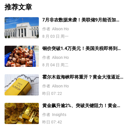
推荐文章
7月非农数据来袭！美联储9月能否加
息？黄金、美元行情一触即发
作者
Alison Ho
8 月 03 日 周一
铜价突破1.4万美元！美国关税即将到
来？未来会再创新高吗？
作者
Alison Ho
8 月 04 日 周二
霍尔木兹海峡即将重开？黄金大涨逼近
4200美元！原油价格3连跌
作者
Alison Ho
昨日 07: 22
黄金飙升逾2%、突破关键阻力！黄金、
WTI原油、美元指数、纳指100指数技术
作者
Insights
分析
昨日 07: 42