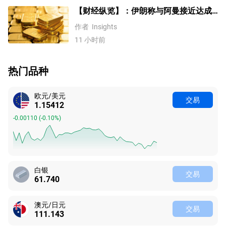
【财经纵览】：伊朗称与阿曼接近达成
协议，黄金涨超200美元、WTI原油三连
作者
Insights
跌，道指续创历史新高！
11 小时前
热门品种
欧元/美元
交易
1.15412
-0.00110
(
-0.10%
)
白银
交易
61.740
澳元/日元
交易
111.143