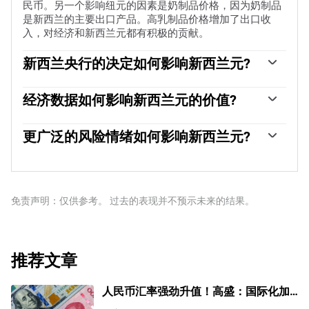
民币。另一个影响纽元的因素是奶制品价格，因为奶制品
是新西兰的主要出口产品。高乳制品价格增加了出口收
入，对经济和新西兰元都有积极的贡献。
新西兰央行的决定如何影响新西兰元?
新西兰储备银行(RBNZ)的目标是在中期实现并维持1%至
3%的通货膨胀率，重点是将其保持在2%的中点附近。为
经济数据如何影响新西兰元的价值?
此，银行设定了一个适当的利率水平。当通货膨胀过高
新西兰发布的宏观经济数据是评估经济状况的关键，并可
时，新西兰央行会提高利率来给经济降温，但此举也会提
能影响新西兰元(NZD)估值。基于高经济增长、低失业率
更广泛的风险情绪如何影响新西兰元?
高债券收益率，增加投资者对该国投资的吸引力，从而提
和高信心的强劲经济对纽元有利。高增长的经济吸引外国
振纽元。相反，低利率往往会削弱纽元。所谓的利率差
新西兰元(NZD)倾向于在风险偏好时期走强，或者当投资
投资，并可能鼓励新西兰储备银行提高利率，如果这种经
异，即新西兰的利率与美联储设定的利率相比如何，也可
者认为更广泛的市场风险较低并对经济增长持乐观态度
济实力与高通胀一起出现。相反，如果经济数据疲软，纽
能在纽元/美元货币对的走势中发挥关键作用。
时。这往往会给大宗商品和新西兰元等所谓的“大宗商品货
元可能会贬值。
币”带来更有利的前景。相反，在市场动荡或经济不确定
免责声明：仅供参考。 过去的表现并不预示未来的结果。
时，纽元往往会走弱，因为投资者倾向于出售高风险资
产，逃往更稳定的避风港。
推荐文章
人民币汇率强劲升值！高盛：国际化加
速，2026年人民币兑美元升至6.85