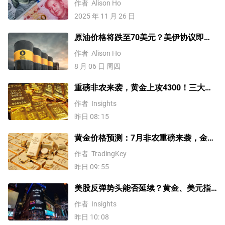
作者
Alison Ho
2025 年 11 月 26 日
原油价格将跌至70美元？美伊协议即将
达成，但小心冲突再起
作者
Alison Ho
8 月 06 日 周四
重磅非农来袭，黄金上攻4300！三大因
素预示金价升势有望延续
作者
Insights
昨日 08: 15
黄金价格预测：7月非农重磅来袭，金价
站上4300美元后还能涨吗？
作者
TradingKey
昨日 09: 55
美股反弹势头能否延续？黄金、美元指
数、费半指数、纳指100技术分析
作者
Insights
昨日 10: 08