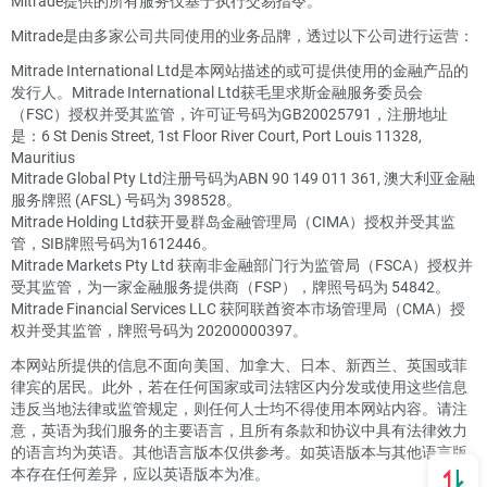
Mitrade提供的所有服务仅基于执行交易指令。
Mitrade是由多家公司共同使用的业务品牌，透过以下公司进行运营：
Mitrade International Ltd是本网站描述的或可提供使用的金融产品的
发行人。Mitrade International Ltd获毛里求斯金融服务委员会
（FSC）授权并受其监管，许可证号码为GB20025791，注册地址
是：6 St Denis Street, 1st Floor River Court, Port Louis 11328,
Mauritius
Mitrade Global Pty Ltd注册号码为ABN 90 149 011 361, 澳大利亚金融
服务牌照 (AFSL) 号码为 398528。
Mitrade Holding Ltd获开曼群岛金融管理局（CIMA）授权并受其监
管，SIB牌照号码为1612446。
Mitrade Markets Pty Ltd 获南非金融部门行为监管局（FSCA）授权并
受其监管，为一家金融服务提供商（FSP），牌照号码为 54842。
Mitrade Financial Services LLC 获阿联酋资本市场管理局（CMA）授
权并受其监管，牌照号码为 20200000397。
本网站所提供的信息不面向美国、加拿大、日本、新西兰、英国或菲
律宾的居民。此外，若在任何国家或司法辖区内分发或使用这些信息
违反当地法律或监管规定，则任何人士均不得使用本网站内容。请注
意，英语为我们服务的主要语言，且所有条款和协议中具有法律效力
的语言均为英语。其他语言版本仅供参考。如英语版本与其他语言版
本存在任何差异，应以英语版本为准。