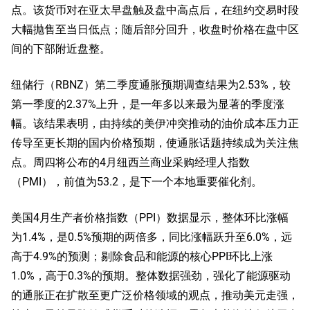
点。该货币对在亚太早盘触及盘中高点后，在纽约交易时段
大幅抛售至当日低点；随后部分回升，收盘时价格在盘中区
间的下部附近盘整。
纽储行（RBNZ）第二季度通胀预期调查结果为2.53%，较
第一季度的2.37%上升，是一年多以来最为显著的季度涨
幅。该结果表明，由持续的美伊冲突推动的油价成本压力正
传导至更长期的国内价格预期，使通胀话题持续成为关注焦
点。周四将公布的4月纽西兰商业采购经理人指数
（PMI），前值为53.2，是下一个本地重要催化剂。
美国4月生产者价格指数（PPI）数据显示，整体环比涨幅
为1.4%，是0.5%预期的两倍多，同比涨幅跃升至6.0%，远
高于4.9%的预测；剔除食品和能源的核心PPI环比上涨
1.0%，高于0.3%的预期。整体数据强劲，强化了能源驱动
的通胀正在扩散至更广泛价格领域的观点，推动美元走强，