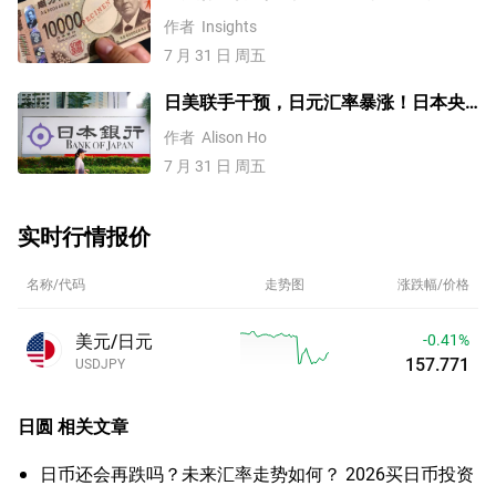
强！美元/日元、欧元/美元、英镑/美
作者
Insights
元、纳指100指数技术分析
7 月 31 日 周五
日美联手干预，日元汇率暴涨！日本央
行不加息，未来走势如何？
作者
Alison Ho
7 月 31 日 周五
实时行情报价
名称/代码
走势图
涨跌幅/价格
美元/日元
-0.41%
157.771
USDJPY
日圆
相关文章
日币还会再跌吗？未来汇率走势如何？ 2026买日币投资