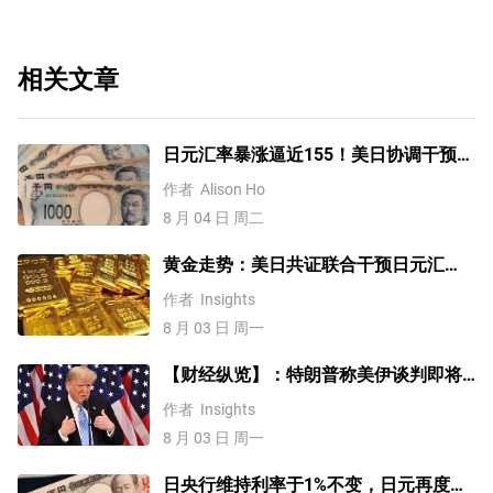
相关文章
日元汇率暴涨逼近155！美日协调干预后
，未来上涨还是下跌？
作者
Alison Ho
8 月 04 日 周二
黄金走势：美日共证联合干预日元汇
率、美元失守100！金价缘何难涨？
作者
Insights
8 月 03 日 周一
【财经纵览】：特朗普称美伊谈判即将
重启！WTI原油低开近8%，美元/日元跌
作者
Insights
破158.0、美股冲高回落
8 月 03 日 周一
日央行维持利率于1%不变，日元再度走