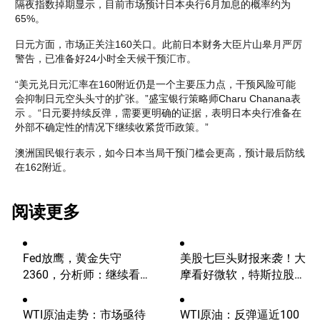
隔夜指数掉期显示，目前市场预计日本央行6月加息的概率约为
65%。 
日元方面，市场正关注160关口。此前日本财务大臣片山皋月严厉
警告，已准备好24小时全天候干预汇市。
“美元兑日元汇率在160附近仍是一个主要压力点，干预风险可能
会抑制日元空头头寸的扩张。”盛宝银行策略师Charu Chanana表
示 。“日元要持续反弹，需要更明确的证据，表明日本央行准备在
外部不确定性的情况下继续收紧货币政策。” 
澳洲国民银行表示，如今日本当局干预门槛会更高，预计最后防线
在162附近。
阅读更多
Fed放鹰，黄金失守
美股七巨头财报来袭！大
2360，分析师：继续看
摩看好微软，特斯拉股价
涨？
将迎巨震？
WTI原油走势：市场亟待
WTI原油：反弹逼近100