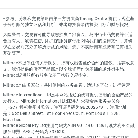
*
参考、分析和交易策略由第三方提供商Trading Central提供，观点基
于分析师的独立评估和判断，未考虑投资者的投资目标和财务状况。
风险警告：交易有可能导致您损失全部资金。场外衍生品交易并不适
合所有人。敬请在使用我们的服务前仔细阅读我们的法律文件，并确
保在交易前充分了解所涉及的风险。您并不实际拥有或持有任何相关
基础资产。
Mitrade不提供任何关于购买、持有或出售差价合约的建议、推荐或意
见。我们提供的所有产品都是以全球资产作为基础的场外衍生品。
Mitrade提供的所有服务仅基于执行交易指令。
Mitrade是由多家公司共同使用的业务品牌，透过以下公司进行运营：
Mitrade International Ltd是本网站描述的或可提供使用的金融产品的
发行人。Mitrade International Ltd获毛里求斯金融服务委员会
（FSC）授权并受其监管，许可证号码为GB20025791，注册地址
是：6 St Denis Street, 1st Floor River Court, Port Louis 11328,
Mauritius
Mitrade Global Pty Ltd注册号码为ABN 90 149 011 361, 澳大利亚金融
服务牌照 (AFSL) 号码为 398528。
Mitrade Holding Ltd获开曼群岛金融管理局（CIMA）授权并受其监