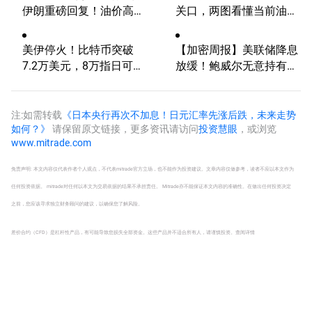
伊朗重磅回复！油价高波
关口，两图看懂当前油价
动性有望延续
走势分歧！
美伊停火！比特币突破
【加密周报】美联储降息
7.2万美元，8万指日可
放缓！鲍威尔无意持有！
待？
比特币未来能否冲破11万
美元？
注:如需转载
《日本央行再次不加息！日元汇率先涨后跌，未来走势
如何？》
请保留原文链接，更多资讯请访问
投资慧眼
，或浏览
www.mitrade.com
免责声明: 本文内容仅代表作者个人观点，不代表mitrade官方立场，也不能作为投资建议。文章内容仅做参考，读者不应以本文作为
任何投资依据。 mitrade对任何以本文为交易依据的结果不承担责任。 Mitrade亦不能保证本文内容的准确性。在做出任何投资决定
之前，您应该寻求独立财务顾问的建议，以确保您了解风险。
差价合约（CFD）是杠杆性产品，有可能导致您损失全部资金。这些产品并不适合所有人，请谨慎投资。
查阅详情