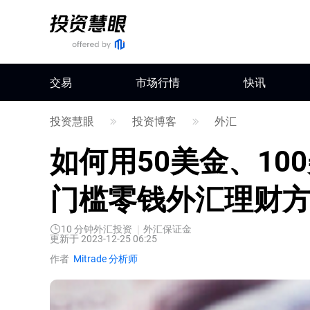
交易
市场行情
快讯
投资慧眼
投资博客
外汇
如何用50美金、1
门槛零钱外汇理财
10
分钟
外汇投资
外汇保证金
更新于 2023-12-25 06:25
作者
Mitrade 分析师