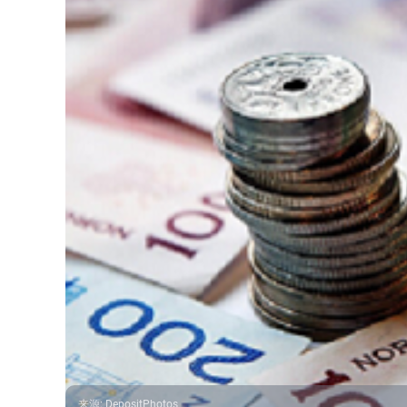
来源
:
DepositPhotos