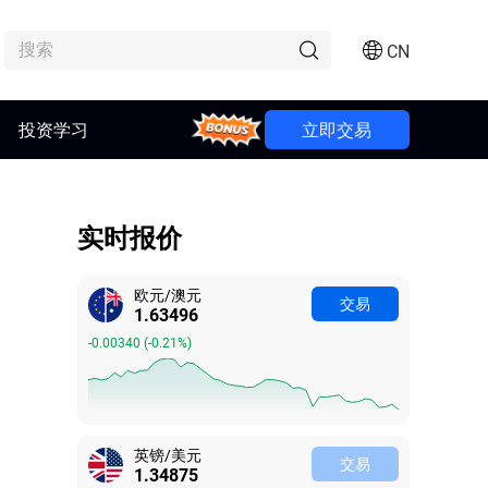
CN
投资学习
Bonus
立即交易
实时报价
欧元/澳元
交易
1.63496
-0.00340
(
-0.21%
)
英镑/美元
交易
1.34875