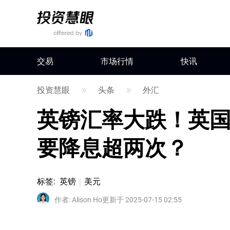
交易
市场行情
快讯
投资慧眼
头条
外汇
英镑汇率大跌！英国
要降息超两次？
标签
:
英镑
美元
作者
:
Alison Ho
更新于 2025-07-15 02:55