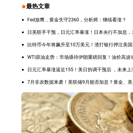
最热文章
Fed放鹰，黄金失守2360，分析师：继续看涨？
日美联手干预，日元汇率暴涨！日本央行不加息，
比特币今年将飙升至10万美元！渣打银行押注美
WTI原油走势：市场亟待伊朗重磅回复！油价高波
日元汇率暴涨逼近155！美日协调干预后 ，未来
7月非农数据来袭！美联储9月能否加息？黄金、