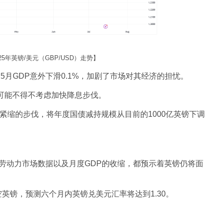
2025年英镑/美元（GBP/USD）走势】
5月GDP意外下滑0.1%，加剧了市场对其经济的担忧。
央行可能不得不考虑加快降息步伐。
紧缩的步伐，将年度国债减持规模从目前的1000亿英镑下调
的劳动力市场数据以及月度GDP的收缩，都预示着英镑仍将面
o中期看空英镑，预测六个月内英镑兑美元汇率将达到1.30。