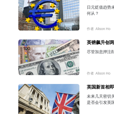
日元贬值趋势未
何从？
作者
Alison Ho
英镑飙升创
尽管加息押注
作者
Alison Ho
英国新首相即
未来几天密切
是否会引发英