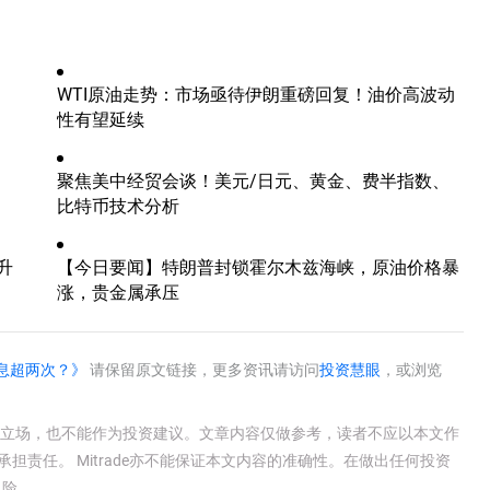
WTI原油走势：市场亟待伊朗重磅回复！油价高波动
性有望延续
聚焦美中经贸会谈！美元/日元、黄金、费半指数、
比特币技术分析
升
【今日要闻】特朗普封锁霍尔木兹海峡，原油价格暴
涨，贵金属承压
息超两次？》
请保留原文链接，更多资讯请访问
投资慧眼
，或浏览
e官方立场，也不能作为投资建议。文章内容仅做参考，读者不应以本文作
承担责任。 Mitrade亦不能保证本文内容的准确性。在做出任何投资
风险。