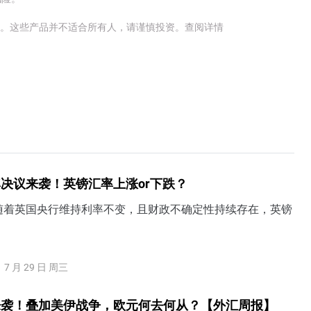
金。这些产品并不适合所有人，请谨慎投资。
查阅详情
决议来袭！英镑汇率上涨or下跌？
随着英国央行维持利率不变，且财政不确定性持续存在，英镑
7 月 29 日 周三
来袭！叠加美伊战争，欧元何去何从？【外汇周报】