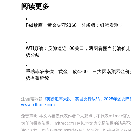
阅读更多
Fed放鹰，黄金失守2360，分析师：继续看涨？
WTI原油：反弹逼近100关口，两图看懂当前油价走
势分歧！
重磅非农来袭，黄金上攻4300！三大因素预示金价
势有望延续
注:如需转载
《英镑汇率大跌！英国央行放鸽，2025年还要降
www.mitrade.com
免责声明: 本文内容仅代表作者个人观点，不代表mitrad
为任何投资依据。 mitrade对任何以本文为交易依据的结果不
决定之前，您应该寻求独立财务顾问的建议，以确保您了解