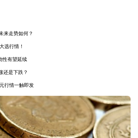
未来走势如何？
国大选行情！
动性有望延续
上涨还是下跌？
美元行情一触即发