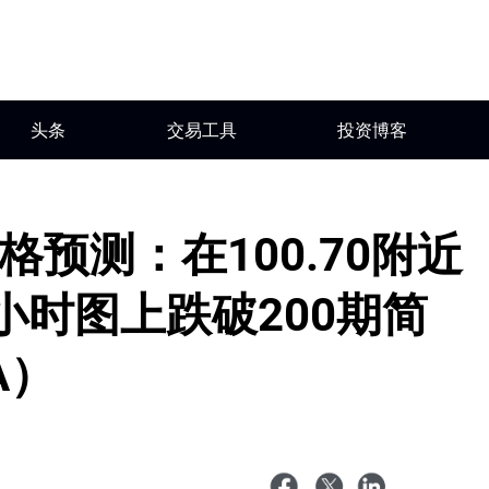
头条
交易工具
投资博客
格预测：在100.70附近
小时图上跌破200期简
A）