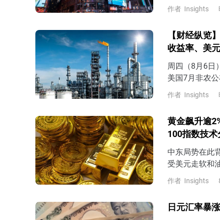
7月非农表现
作者
Insights
预期，那么市场
late）的风
【财经纵览】
收益率、美
周四（8月6
美国7月非农公
美元、美债收
作者
Insights
4.67%，美元
黄金飙升逾2
100指数技
中东局势在此
受美元走软和
上涨，并进一步
作者
Insights
日元汇率暴涨