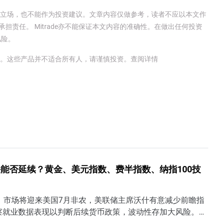
e官方立场，也不能作为投资建议。文章内容仅做参考，读者不应以本文作
承担责任。 Mitrade亦不能保证本文内容的准确性。在做出任何投资
风险。
金。这些产品并不适合所有人，请谨慎投资。
查阅详情
能否延续？黄金、美元指数、费半指数、纳指100技
日）市场将迎来美国7月非农，美联储主席沃什有意减少前瞻指
察就业数据表现以判断后续货币政策，波动性存加大风险。若