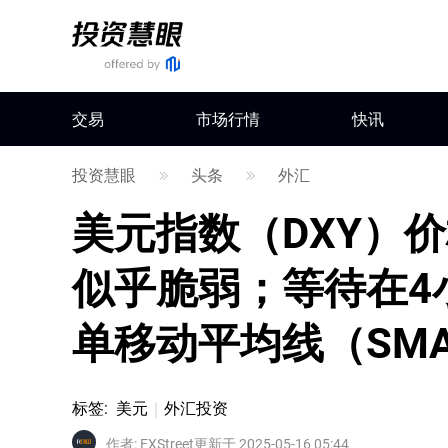
交易
市场行情
快讯
投资慧眼
头条
外汇
美元指数（DXY）价
似乎脆弱；等待在4
单移动平均线（SM
标签
:
美元
外汇投资
作者
:
FXStreet
更新于 2025-05-16 05:44