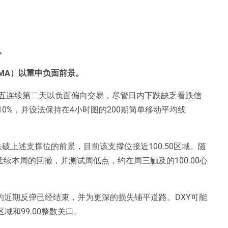
。
SMA）以重申负面前景。
周五连续第二天以负面偏向交易，尽管日内下跌缺乏看跌信
.10%，并设法保持在4小时图的200期简单移动平均线
破上述支撑位的前景，目前该支撑位接近100.50区域。随
延续本周的回撤，并测试周低点，约在周三触及的100.00心
的近期反弹已经结束，并为更深的损失铺平道路。DXY可能
0区域和99.00整数关口。