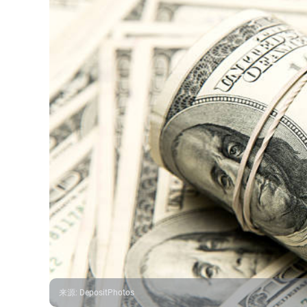
来源
:
DepositPhotos