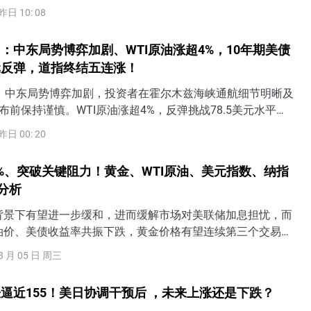
疲软，美联储9月加息可能性将下降，但若就业、薪资显著强于
昨日 10: 08
或将提高9月加息概率，还可能定价美联储行动过晚（too
险。需警惕美债收益率上升将令美股面临抛售风险。
：中东局势博弈加剧、WTI原油涨超4%，10年期美债
元反弹，道指终结五连涨！
日）中东局势博弈加剧，投资者在霍尔木兹海峡通航细节明晰及
布前保持谨慎。WTI原油涨超4%，反弹挑战78.5美元水平。
益率齐齐反弹，其中10年期美债收益率上涨6个基点至
昨日 00: 20
反攻100关口。黄金冲高回落受阻4300美元。
%、突破关键阻力！黄金、WTI原油、美元指数、纳指
术分析
背景下有望进一步缓和，进而缓解市场对美联储加息担忧，而
油价、美债收益率共振下跌，黄金价格有望连续第三个交易日
上攻4200美元上方阻力。
8 月 05 日 周三
逼近155！美日协调干预后 ，未来上涨还是下跌？