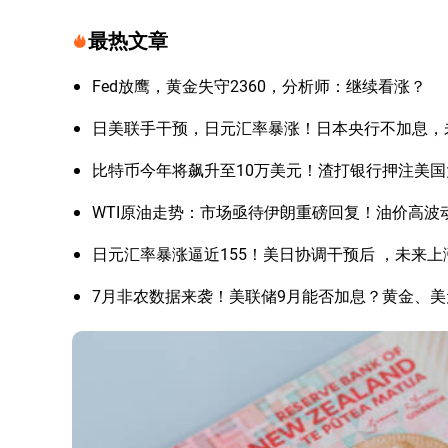
最热文章
Fed放鹰，黄金失守2360，分析师：继续看涨？
日美联手干预，日元汇率暴涨！日本央行不加息，
比特币今年将飙升至10万美元！渣打银行押注美
WTI原油走势：市场亟待伊朗重磅回复！油价高波
日元汇率暴涨逼近155！美日协调干预后 ，未来
7月非农数据来袭！美联储9月能否加息？黄金、