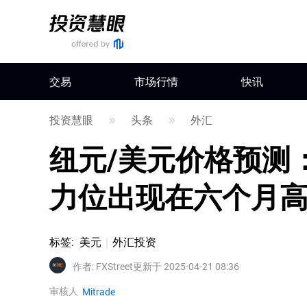
交易
市场行情
快讯
投资慧眼
头条
外汇
纽元/美元价格预测：
力位出现在六个月
标签
:
美元
外汇投资
作者
:
FXStreet
更新于 2025-04-21 08:36
审核人
Mitrade