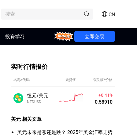
CN
投资学习
Bonus
立即交易
实时行情报价
名称/代码
走势图
涨跌幅/价格
纽元/美元
+0.41%
0.58910
NZDUSD
美元
相关文章
美元未来是涨还是跌？ 2025年美金汇率走势