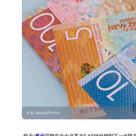
来源
:
DepositPhotos
纽元/
美元
可能在六个月高点0.6038处找到下一个阻