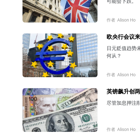
可能会下跌。
作者
Alison Ho
欧央行会议
日元贬值趋势未
何从？
作者
Alison Ho
英镑飙升创
尽管加息押注
作者
Alison Ho