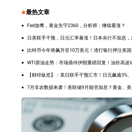
最热文章
Fed放鹰，黄金失守2360，分析师：继续看涨？
日美联手干预，日元汇率暴涨！日本央行不加息，
比特币今年将飙升至10万美元！渣打银行押注美
WTI原油走势：市场亟待伊朗重磅回复！油价高波
【财经纵览】：美日联手干预汇市！日元飙逾3%、美
7月非农数据来袭！美联储9月能否加息？黄金、