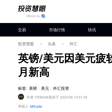
交易
市场行情
快讯
投资慧眼
头条
外汇
英镑/美元因美元疲
月新高
标签
:
英镑
美元
外汇投资
作者
:
FXStreet
更新于 2025-06-13 01:29
审核人
Mitrade