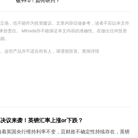
破99.0！如何研判？
e官方立场，也不能作为投资建议。文章内容仅做参考，读者不应以本文作
承担责任。 Mitrade亦不能保证本文内容的准确性。在做出任何投资
风险。
金。这些产品并不适合所有人，请谨慎投资。
查阅详情
决议来袭！英镑汇率上涨or下跌？
随着英国央行维持利率不变，且财政不确定性持续存在，英镑