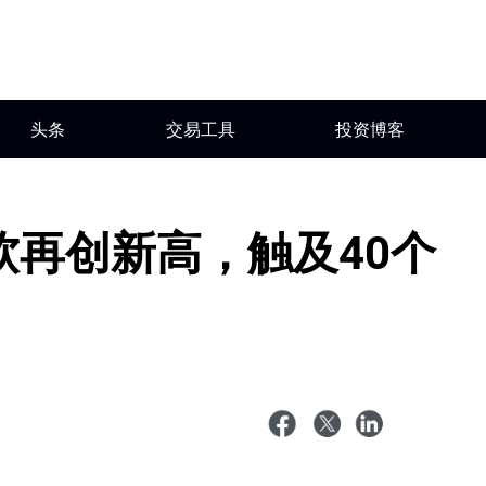
头条
交易工具
投资博客
软再创新高，触及40个